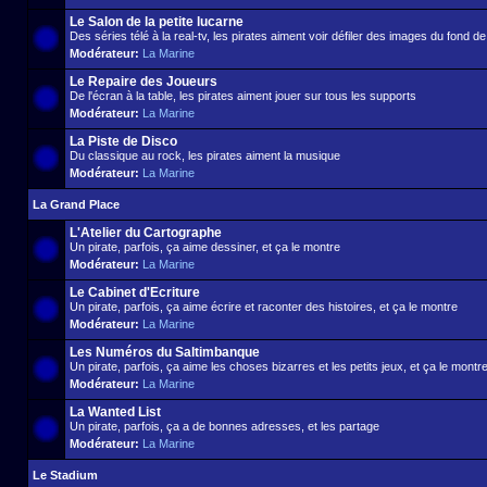
Le Salon de la petite lucarne
Des séries télé à la real-tv, les pirates aiment voir défiler des images du fond d
Modérateur:
La Marine
Le Repaire des Joueurs
De l'écran à la table, les pirates aiment jouer sur tous les supports
Modérateur:
La Marine
La Piste de Disco
Du classique au rock, les pirates aiment la musique
Modérateur:
La Marine
La Grand Place
L'Atelier du Cartographe
Un pirate, parfois, ça aime dessiner, et ça le montre
Modérateur:
La Marine
Le Cabinet d'Ecriture
Un pirate, parfois, ça aime écrire et raconter des histoires, et ça le montre
Modérateur:
La Marine
Les Numéros du Saltimbanque
Un pirate, parfois, ça aime les choses bizarres et les petits jeux, et ça le montr
Modérateur:
La Marine
La Wanted List
Un pirate, parfois, ça a de bonnes adresses, et les partage
Modérateur:
La Marine
Le Stadium