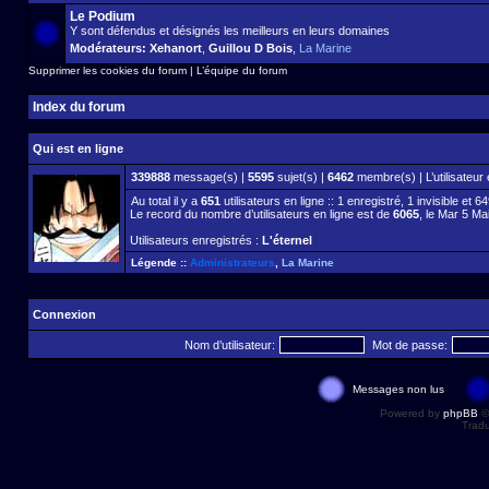
Le Podium
Y sont défendus et désignés les meilleurs en leurs domaines
Modérateurs:
Xehanort
,
Guillou D Bois
,
La Marine
Supprimer les cookies du forum
|
L’équipe du forum
Index du forum
Qui est en ligne
339888
message(s) |
5595
sujet(s) |
6462
membre(s) | L’utilisateur 
Au total il y a
651
utilisateurs en ligne :: 1 enregistré, 1 invisible et 
Le record du nombre d’utilisateurs en ligne est de
6065
, le Mar 5 Ma
Utilisateurs enregistrés :
L'éternel
Légende ::
Administrateurs
,
La Marine
Connexion
Nom d’utilisateur:
Mot de passe:
Messages non lus
Powered by
phpBB
©
Tradu