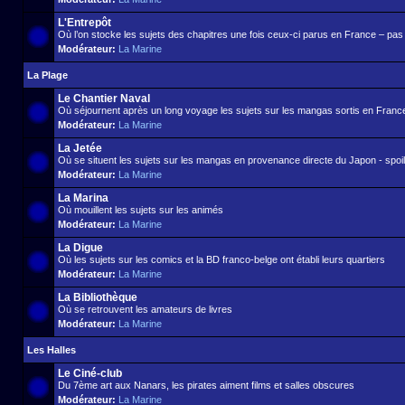
L'Entrepôt
Où l’on stocke les sujets des chapitres une fois ceux-ci parus en France – pas d
Modérateur:
La Marine
La Plage
Le Chantier Naval
Où séjournent après un long voyage les sujets sur les mangas sortis en France 
Modérateur:
La Marine
La Jetée
Où se situent les sujets sur les mangas en provenance directe du Japon - spoil 
Modérateur:
La Marine
La Marina
Où mouillent les sujets sur les animés
Modérateur:
La Marine
La Digue
Où les sujets sur les comics et la BD franco-belge ont établi leurs quartiers
Modérateur:
La Marine
La Bibliothèque
Où se retrouvent les amateurs de livres
Modérateur:
La Marine
Les Halles
Le Ciné-club
Du 7ème art aux Nanars, les pirates aiment films et salles obscures
Modérateur:
La Marine