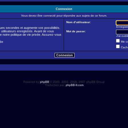
Connexion
Vous devez être connecté pour répondre aux sujets de ce forum.
Nom d’utilisateur:
Enregistr
ues secondes et augmente vos possibilités.
utilisateurs enregistrés. Avant de vous
Mot de passe:
de notre politique de vie privée. Assurez-vous
J’ai oub
vée
Me co
Cache
Powered by
phpBB
© 2000, 2002, 2005, 2007 phpBB Group
Traduction par:
phpBB-fr.com