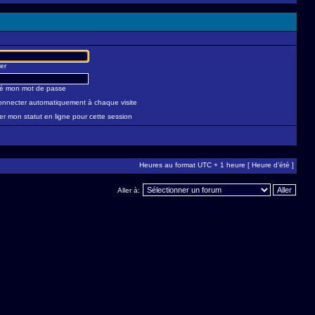
er
lié mon mot de passe
nnecter automatiquement à chaque visite
r mon statut en ligne pour cette session
Heures au format UTC + 1 heure [ Heure d’été ]
Aller à: