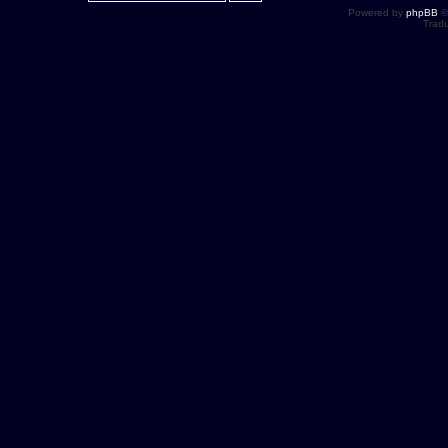
Powered by
phpBB
©
Tradu