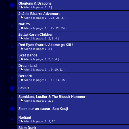
Gloutons & Dragons
[
Aller à la page:
1
,
2
]
JoJo's Bizarre Adventure
[
Aller à la page:
1
...
35
,
36
,
37
]
Naruto
[
Aller à la page:
1
...
22
,
23
,
24
]
Zettai Karen Children
[
Aller à la page:
1
,
2
,
3
,
4
]
Red Eyes Sword / Akame ga Kill !
[
Aller à la page:
1
,
2
]
Sket Dance
[
Aller à la page:
1
,
2
,
3
,
4
]
Dreamland
[
Aller à la page:
1
...
9
,
10
,
11
]
Berserk
[
Aller à la page:
1
...
13
,
14
,
15
]
Levius
Samidare, Lucifer & The Biscuit Hammer
[
Aller à la page:
1
,
2
,
3
]
Zoom sur un auteur: Seo Kouji
Radiant
[
Aller à la page:
1
,
2
,
3
]
Slam Dunk