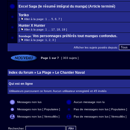
Excel Saga (le résumé intégral du manga) (Article terminé)
Toriko
[
Aller à la page:
1
...
5
,
6
,
7
]
Hunter X Hunter
[
Aller à la page:
1
...
17
,
18
,
19
]
Vos personnages préférés tout mangas confondus.
Sondage:
[
Aller à la page:
1
,
2
,
3
]
Afficher les sujets postés depuis:
Page
1
sur
7
[ 303 sujets ]
Index du forum
»
La Plage
»
Le Chantier Naval
Qui est en ligne
Utilisateurs parcourant ce forum: Aucun utilisateur enregistré et 45 invités
Messages non lus
Aucun message non lu
Messages non lus [ Populaires ]
Pas de messages non lus [ Populaires ]
Messages non lus [ Verrouillés ]
Pas de messages non lus [ Verrouillés ]
Rechercher: