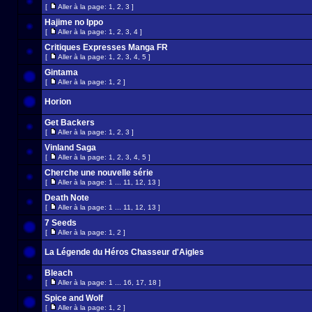
[
Aller à la page:
1
,
2
,
3
]
Hajime no Ippo
[
Aller à la page:
1
,
2
,
3
,
4
]
Critiques Expresses Manga FR
[
Aller à la page:
1
,
2
,
3
,
4
,
5
]
Gintama
[
Aller à la page:
1
,
2
]
Horion
Get Backers
[
Aller à la page:
1
,
2
,
3
]
Vinland Saga
[
Aller à la page:
1
,
2
,
3
,
4
,
5
]
Cherche une nouvelle série
[
Aller à la page:
1
...
11
,
12
,
13
]
Death Note
[
Aller à la page:
1
...
11
,
12
,
13
]
7 Seeds
[
Aller à la page:
1
,
2
]
La Légende du Héros Chasseur d'Aigles
Bleach
[
Aller à la page:
1
...
16
,
17
,
18
]
Spice and Wolf
[
Aller à la page:
1
,
2
]