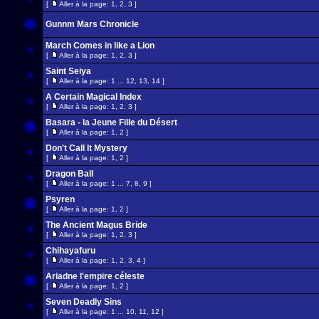
[
Aller à la page:
1
,
2
,
3
]
Gunnm Mars Chronicle
March Comes in like a Lion
[
Aller à la page:
1
,
2
,
3
]
Saint Seiya
[
Aller à la page:
1
...
12
,
13
,
14
]
A Certain Magical Index
[
Aller à la page:
1
,
2
,
3
]
Basara - la Jeune Fille du Désert
[
Aller à la page:
1
,
2
]
Don't Call It Mystery
[
Aller à la page:
1
,
2
]
Dragon Ball
[
Aller à la page:
1
...
7
,
8
,
9
]
Psyren
[
Aller à la page:
1
,
2
]
The Ancient Magus Bride
[
Aller à la page:
1
,
2
,
3
]
Chihayafuru
[
Aller à la page:
1
,
2
,
3
,
4
]
Ariadne l'empire céleste
[
Aller à la page:
1
,
2
]
Seven Deadly Sins
[
Aller à la page:
1
...
10
,
11
,
12
]