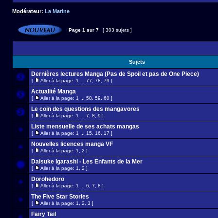
Modérateur:
La Marine
Page
1
sur
7
[ 303 sujets ]
Sujets
Dernières lectures Manga (Pas de Spoil et pas de One Piece)
[
Aller à la page:
1
...
77
,
78
,
79
]
Actualité Manga
[
Aller à la page:
1
...
58
,
59
,
60
]
Le coin des questions des mangavores
[
Aller à la page:
1
...
7
,
8
,
9
]
Liste mensuelle de ses achats mangas
[
Aller à la page:
1
...
15
,
16
,
17
]
Nouvelles licences manga VF
[
Aller à la page:
1
,
2
]
Daisuke Igarashi - Les Enfants de la Mer
[
Aller à la page:
1
,
2
]
Dorohedoro
[
Aller à la page:
1
...
6
,
7
,
8
]
The Five Star Stories
[
Aller à la page:
1
,
2
,
3
]
Fairy Tail