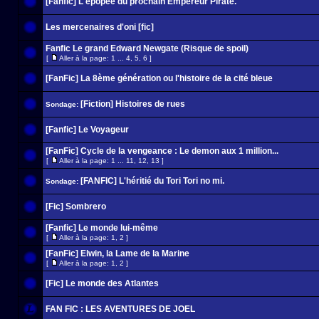
[Fanfic] L'épopée du prochain Empereur Pirate.
Les mercenaires d'oni [fic]
Fanfic Le grand Edward Newgate (Risque de spoil)
[
Aller à la page:
1
...
4
,
5
,
6
]
[FanFic] La 8ème génération ou l'histoire de la cité bleue
[Fiction] Histoires de rues
Sondage:
[Fanfic] Le Voyageur
[FanFic] Cycle de la vengeance : Le demon aux 1 million...
[
Aller à la page:
1
...
11
,
12
,
13
]
[FANFIC] L'héritié du Tori Tori no mi.
Sondage:
[Fic] Sombrero
[Fanfic] Le monde lui-même
[
Aller à la page:
1
,
2
]
[FanFic] Elwin, la Lame de la Marine
[
Aller à la page:
1
,
2
]
[Fic] Le monde des Atlantes
FAN FIC : LES AVENTURES DE JOEL