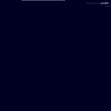
Powered by
phpBB
©
Tradu