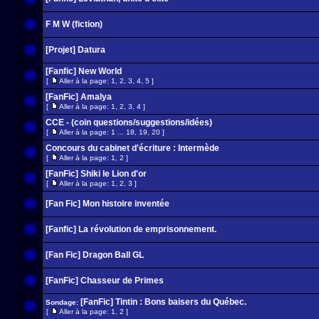
F M W (fiction)
[Projet] Datura
[Fanfic] New World
[
Aller à la page:
1
,
2
,
3
,
4
,
5
]
[FanFic] Amalya
[
Aller à la page:
1
,
2
,
3
,
4
]
CCE - (coin questions/suggestions/idées)
[
Aller à la page:
1
...
18
,
19
,
20
]
Concours du cabinet d'écriture : Intermède
[
Aller à la page:
1
,
2
]
[FanFic] Shiki le Lion d'or
[
Aller à la page:
1
,
2
,
3
]
[Fan Fic] Mon histoire inventée
[Fanfic] La révolution de emprisonnement.
[Fan Fic] Dragon Ball GL
[FanFic] Chasseur de Primes
[FanFic] Tintin : Bons baisers du Québec.
Sondage:
[
Aller à la page:
1
,
2
]