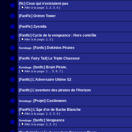
[fic] Ceux qui n'existaient pas
[
Aller à la page:
1
,
2
,
3
,
4
]
[FanFic] Grimm Tower
[FanFic] Zyendia
[Fanfic] Cycle de la vengeance : Hors contrôle
[
Aller à la page:
1
,
2
]
[Fanfic] Dokinios Pirates
Sondage:
[Fanfic Fairy Tail] Le Triple Chasseur
[fanfic] Brain Pirate.
Sondage:
[
Aller à la page:
1
...
5
,
6
,
7
]
[Fanfic] L'Adversaire Ultime S2
[Fanfic] L'aventure des pirates de l'Horizon
[Projet] Castleween
Sondage:
[FanFic] L'âge d'or de Barbe Blanche
[
Aller à la page:
1
,
2
,
3
,
4
]
[fanfic] Vengeance
Sondage:
[
Aller à la page:
1
,
2
,
3
]