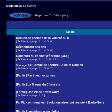
Modérateur:
La Marine
Page
1
sur
7
[ 330 sujets ]
Sujets
Recueil de poèmes de la Volonté du D
[
Aller à la page:
1
...
4
,
5
,
6
]
Récapitulatif des fics
[
Aller à la page:
1
...
4
,
5
,
6
]
Concours du cabinet d'écriture (CCE)
[
Aller à la page:
1
...
10
,
11
,
12
]
Le Comité de Lecture - Aide et Conseil
Sondage:
[
Aller à la page:
1
...
5
,
6
,
7
]
[Fanfic] Facéties nocturnes
[Fanfic] La Traque du Chasseur
[Fanfic] One Piece : New Wave
[
Aller à la page:
1
,
2
]
FanFic comment les révolutionnaires ont résisté à BarbeNoire
[Fanfic] Leviathan, unité d'élite