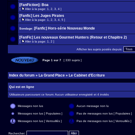
[FanFiction]: Boa
[
Aller à la page:
1
,
2
,
3
,
4
]
[Fanfic] Les Juges Pirates
[
Aller à la page:
1
,
2
,
3
,
4
,
5
]
[Fanfic] Hors-série Nouveau Monde
Sondage:
[FanFic] Les nouveaux Gourmet Hunters (Retour et Chapitre 2)
[
Aller à la page:
1
,
2
]
Afficher les sujets postés depuis:
Page
1
sur
7
[ 330 sujets ]
Index du forum
»
La Grand Place
»
Le Cabinet d'Ecriture
Qui est en ligne
Utilisateurs parcourant ce forum: Aucun utilisateur enregistré et 4 invités
Messages non lus
Aucun message non lu
Messages non lus [ Populaires ]
Pas de messages non lus [ Populaires ]
Messages non lus [ Verrouillés ]
Pas de messages non lus [ Verrouillés ]
Rechercher: