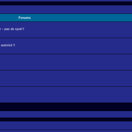
Forums
– pas de spoil !!
autorisé !!