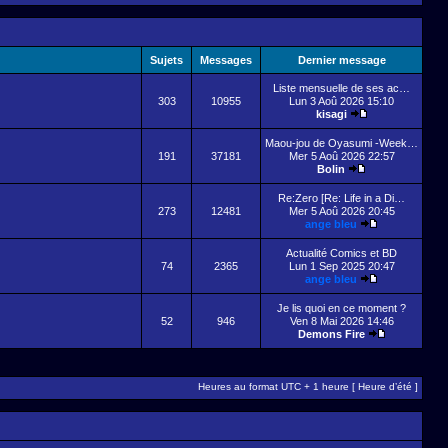
Sujets
Messages
Dernier message
Liste mensuelle de ses ac…
303
10955
Lun 3 Aoû 2026 15:10
kisagi
Maou-jou de Oyasumi -Week…
191
37181
Mer 5 Aoû 2026 22:57
Bolin
Re:Zero [Re: Life in a Di…
273
12481
Mer 5 Aoû 2026 20:45
ange bleu
Actualité Comics et BD
74
2365
Lun 1 Sep 2025 20:47
ange bleu
Je lis quoi en ce moment ?
52
946
Ven 8 Mai 2026 14:46
Demons Fire
Heures au format UTC + 1 heure [ Heure d’été ]