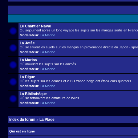
Le Chantier Naval
Où séjournent après un long voyage les sujets sur les mangas sortis en France 
Modérateur:
La Marine
La Jetée
Où se situent les sujets sur les mangas en provenance directe du Japon - spoil 
Modérateur:
La Marine
La Marina
Où mouillent les sujets sur les animés
Modérateur:
La Marine
La Digue
Où les sujets sur les comics et la BD franco-belge ont établi leurs quartiers
Modérateur:
La Marine
La Bibliothèque
Où se retrouvent les amateurs de livres
Modérateur:
La Marine
Index du forum
»
La Plage
Qui est en ligne