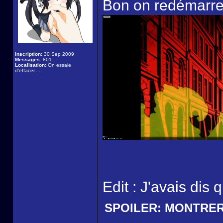
Bon on redémarre 
Inscription:
30 Sep 2009
Messages:
801
Localisation:
On essaie
d'effacer.....
Edit : J'avais dis 
SPOILER:
MONTRE