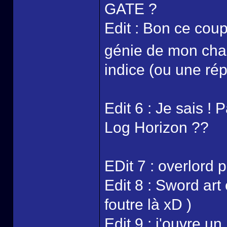
GATE ?
Edit : Bon ce coup
génie de mon ch
indice (ou une ré
Edit 6 : Je sais ! P
Log Horizon ??
EDit 7 : overlord 
Edit 8 : Sword art 
foutre là xD )
Edit 9 : j'ouvre u