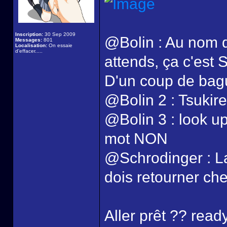
Inscription:
30 Sep 2009
@Bolin : Au nom de 
Messages:
801
Localisation:
On essaie
d'effacer.....
attends, ça c'est
D'un coup de bague
@Bolin 2 : Tsukiren
@Bolin 3 : look up
mot NON
@Schrodinger : La 
dois retourner che
Aller prêt ?? ready