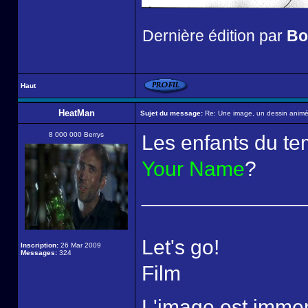
Dernière édition par
Bo
Haut
HeatMan
Sujet du message:
Re: Une image, un dessin animé,
8 000 000 Berrys
Les enfants du t
Your Name
?
______________
Let's go!
Inscription:
26 Mar 2009
Messages:
324
Film
L'image est imm