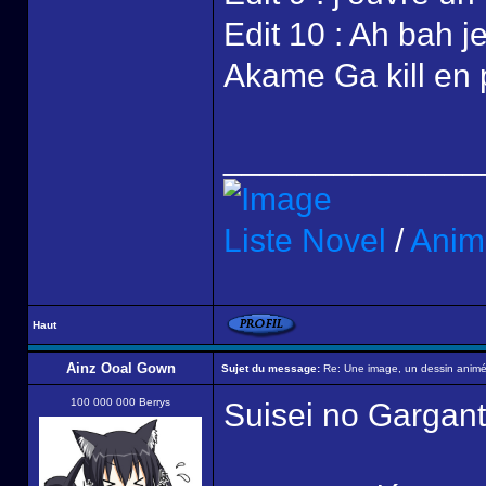
Edit 10 : Ah bah je
Akame Ga kill en pâ
______________
Liste Novel
/
Anim
Haut
Ainz Ooal Gown
Sujet du message:
Re: Une image, un dessin animé,
100 000 000 Berrys
Suisei no Garga