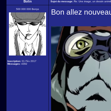
Bolin
Sujet du message:
Re: Une image, un dessin animé,
500 000 000 Berrys
Bon allez nouveau
Inscription:
01 Fév 2017
Messages:
4392