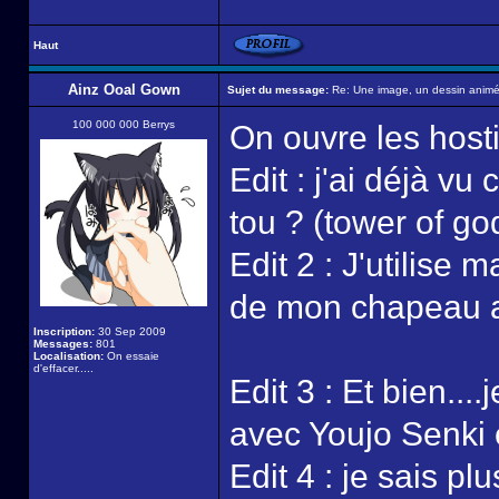
Haut
Ainz Ooal Gown
Sujet du message:
Re: Une image, un dessin animé,
100 000 000 Berrys
On ouvre les hosti
Edit : j'ai déjà vu
tou ? (tower of go
Edit 2 : J'utilise 
de mon chapeau av
Inscription:
30 Sep 2009
Messages:
801
Localisation:
On essaie
d'effacer.....
Edit 3 : Et bien....
avec Youjo Senki 
Edit 4 : je sais pl