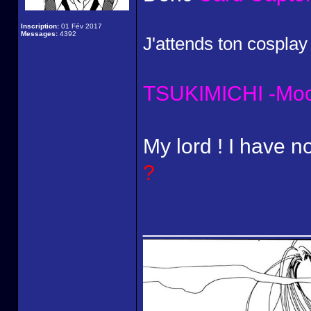
Inscription:
01 Fév 2017
Messages:
4392
J'attends ton cospla
TSUKIMICHI -Moon
My lord ! I have n
?
______________