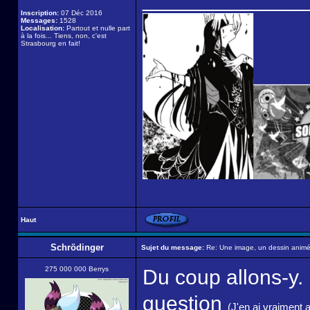
Inscription:
07 Déc 2016
Messages:
1528
Localisation:
Partout et nulle part
à la fois... Tiens, non, c'est
Strasbourg en fait!
Haut
Schrödinger
Sujet du message:
Re: Une image, un dessin animé,
275 000 000 Berrys
Du coup allons-y.
question
(J'en ai vraiment 