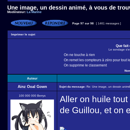
Une image, un dessin animé, à vous de trouv
Modérateur:
La Marine
Page
97
sur
98
[ 1461 messages ]
Imprimer le sujet
Que fait
Le sondage s’es
On ne touche à rien
On remet les compteurs à zéro pour tout 
On supprime le classement
Nom
Auteur
Ainz Ooal Gown
Sujet du message:
Re: Une image, un dessin animé,
100 000 000 Berrys
Aller on huile tout ç
de Guillou, et on 