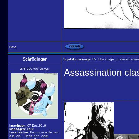
Haut
Schrödinger
Sujet du message:
Re: Une image, un dessin animé,
275 000 000 Berrys
Assassination cl
______________
Inscription:
07 Déc 2016
Messages:
1528
Localisation:
Partout et nulle part
à la fois... Tiens, non, c'est