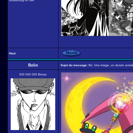
Strasbourg en fait!
Haut
Bolin
Sujet du message:
Re: Une image, un dessin animé,
500 000 000 Berrys