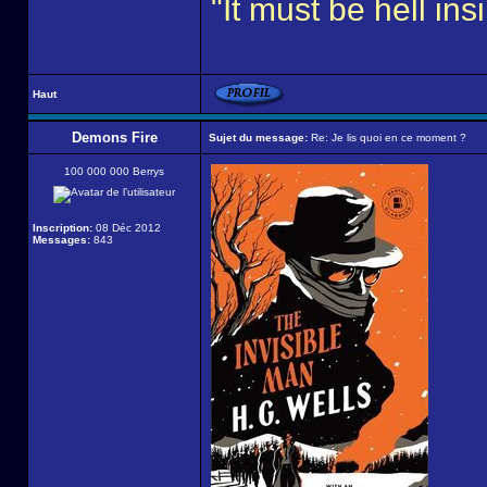
"It must be hell i
Haut
Demons Fire
Sujet du message:
Re: Je lis quoi en ce moment ?
100 000 000 Berrys
Inscription:
08 Déc 2012
Messages:
843