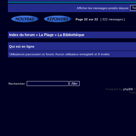
Afficher les messages postés depuis:
Page
22
sur
22
[ 322 messages ]
Index du forum
»
La Plage
»
La Bibliothèque
Qui est en ligne
Utilisateurs parcourant ce forum: Aucun utilisateur enregistré et 9 invités
Rechercher:
Powered by
phpBB
©
Tradu