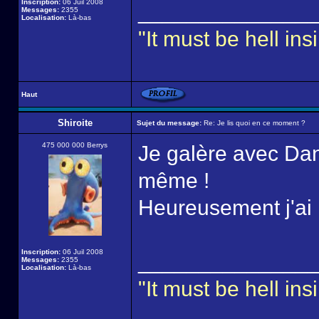
Inscription:
06 Juil 2008
______________
Messages:
2355
Localisation:
Là-bas
"It must be hell i
Haut
Shiroite
Sujet du message:
Re: Je lis quoi en ce moment ?
475 000 000 Berrys
Je galère avec Dan
même !
Heureusement j'ai
Inscription:
06 Juil 2008
______________
Messages:
2355
Localisation:
Là-bas
"It must be hell i