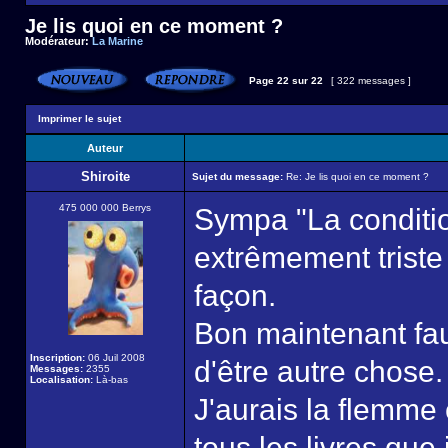
Je lis quoi en ce moment ?
Modérateur:
La Marine
Page
22
sur
22
[ 322 messages ]
Imprimer le sujet
Auteur
Shiroite
Sujet du message:
Re: Je lis quoi en ce moment ?
475 000 000 Berrys
Sympa "La conditi
extrêmement triste 
façon.
Bon maintenant faut
Inscription:
06 Juil 2008
d'être autre chose.
Messages:
2355
Localisation:
Là-bas
J'aurais la flemme
tous les livres que