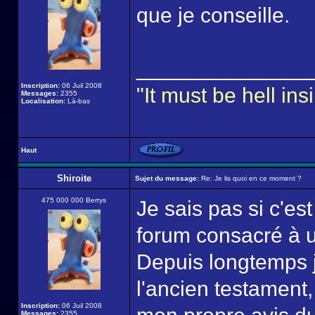
que je conseille.
______________
Inscription:
06 Juil 2008
"It must be hell i
Messages:
2355
Localisation:
Là-bas
Haut
Shiroite
Sujet du message:
Re: Je lis quoi en ce moment ?
475 000 000 Berrys
Je sais pas si c'es
forum consacré à u
Depuis longtemps j
l'ancien testament,
Inscription:
06 Juil 2008
Messages:
2355