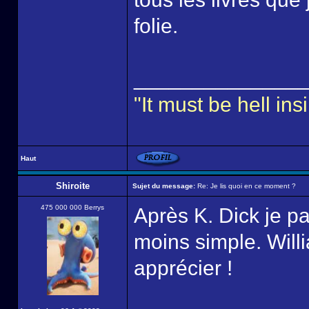
folie.
______________
"It must be hell i
Haut
Shiroite
Sujet du message:
Re: Je lis quoi en ce moment ?
475 000 000 Berrys
Après K. Dick je p
moins simple. Will
apprécier !