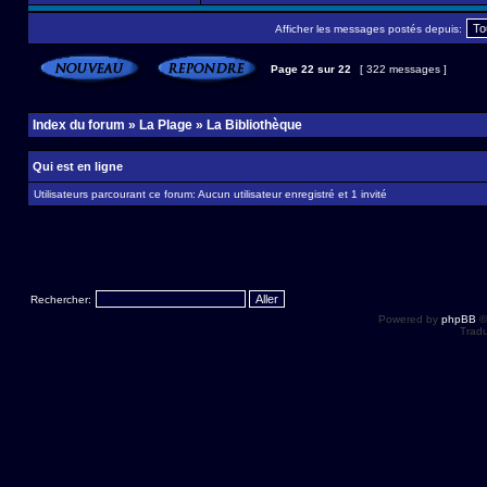
Afficher les messages postés depuis:
Page
22
sur
22
[ 322 messages ]
Index du forum
»
La Plage
»
La Bibliothèque
Qui est en ligne
Utilisateurs parcourant ce forum: Aucun utilisateur enregistré et 1 invité
Rechercher:
Powered by
phpBB
©
Tradu