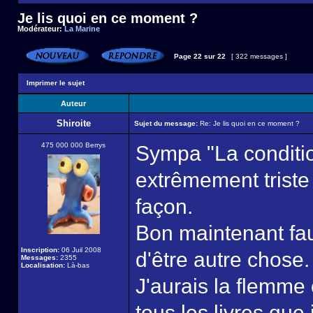
Je lis quoi en ce moment ?
Modérateur:
La Marine
Page
22
sur
22
[ 322 messages ]
Imprimer le sujet
Auteur
Shiroite
Sujet du message:
Re: Je lis quoi en ce moment ?
475 000 000 Berrys
Sympa "La conditi
extrêmement triste 
façon.
Bon maintenant faut
Inscription:
06 Juil 2008
d'être autre chose.
Messages:
2355
Localisation:
Là-bas
J'aurais la flemme
tous les livres que