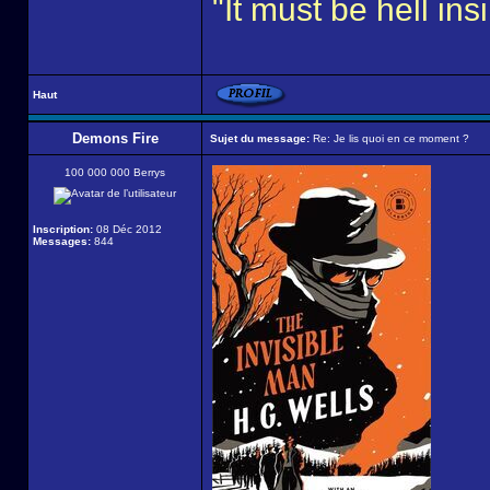
"It must be hell i
Haut
Demons Fire
Sujet du message:
Re: Je lis quoi en ce moment ?
100 000 000 Berrys
Inscription:
08 Déc 2012
Messages:
844