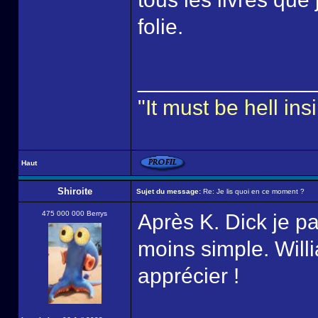
folie.
______________
"It must be hell i
Haut
Shiroite
Sujet du message:
Re: Je lis quoi en ce moment ?
475 000 000 Berrys
Après K. Dick je p
moins simple. Will
apprécier !