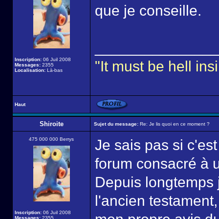
que je conseille.
______________
Inscription:
06 Juil 2008
"It must be hell i
Messages:
2355
Localisation:
Là-bas
Haut
Shiroite
Sujet du message:
Re: Je lis quoi en ce moment ?
475 000 000 Berrys
Je sais pas si c'es
forum consacré à u
Depuis longtemps j
l'ancien testament,
Inscription:
06 Juil 2008
Messages:
2355