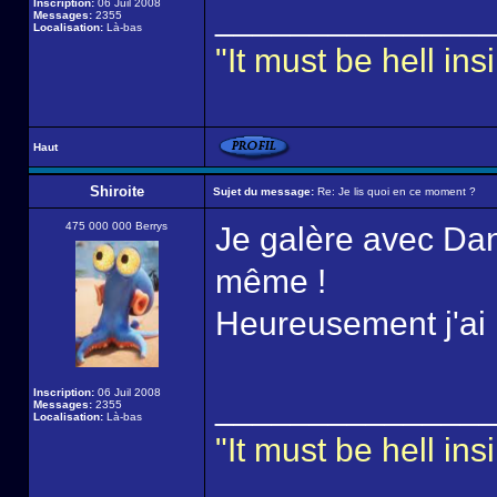
Inscription:
06 Juil 2008
______________
Messages:
2355
Localisation:
Là-bas
"It must be hell i
Haut
Shiroite
Sujet du message:
Re: Je lis quoi en ce moment ?
475 000 000 Berrys
Je galère avec Dan
même !
Heureusement j'ai
Inscription:
06 Juil 2008
______________
Messages:
2355
Localisation:
Là-bas
"It must be hell i