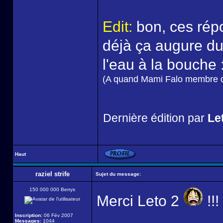
Edit:
bon, ces rép
déjà ça augure d
l'eau à la bouche 
(A quand Mami Falo membre d
Dernière édition par
Let
Haut
raziel strife
Sujet du message:
150 000 000 Berrys
Merci Leto 2
!!!
Inscription:
06 Fév 2007
Messages:
1044