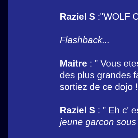
Raziel S
:"WOLF CL
Flashback...
Maitre
: " Vous ete
des plus grandes fa
sortiez de ce dojo !
Raziel S
: " Eh c' e
jeune garcon sous l