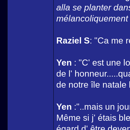
alla se planter dan
mélancoliquement l
Raziel S
: "Ca me r
Yen
: "C' est une l
de l' honneur.....q
de notre île natale 
Yen
:"..mais un jou
Même si j' étais bl
égard d' être deven