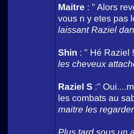
Maitre
: " Alors re
vous n y etes pas l
laissant Raziel dans
Shin
: " Hé Raziel !
les cheveux attaché
Raziel S
:" Oui....
les combats au sabr
maitre les regarder 
Plus tard sous un ar