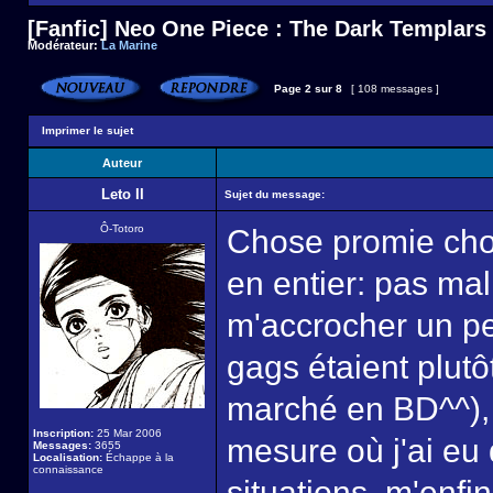
[Fanfic] Neo One Piece : The Dark Templars
Modérateur:
La Marine
Page
2
sur
8
[ 108 messages ]
Imprimer le sujet
Auteur
Leto II
Sujet du message:
Ô-Totoro
Chose promie chose
en entier: pas mal
m'accrocher un pe
gags étaient plutô
marché en BD^^), 
Inscription:
25 Mar 2006
mesure où j'ai eu
Messages:
3655
Localisation:
Échappe à la
connaissance
situations, m'enfi