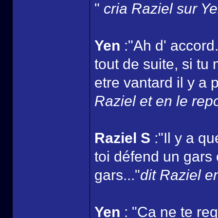
"
cria Raziel sur Y
Yen
:"Ah d' accord.
tout de suite, si t
etre vantard il y a
Raziel et en le rep
Raziel S
:"Il y a 
toi défend un gars
gars..."
dit Raziel e
Yen
: "Ca ne te reg