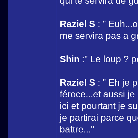
qui te servira de g
Raziel S
: " Euh...o
me servira pas a gr
Shin
:" Le loup ? p
Raziel S
: " Eh je 
féroce...et aussi j
ici et pourtant je s
je partirai parce 
battre..."