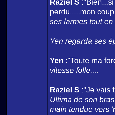
Raziel S
:"Bien...s
perdu.....mon coup 
ses larmes tout en 
Yen regarda ses ép
Yen
:"Toute ma for
vitesse folle....
Raziel S
:"Je vais 
Ultima de son bras 
main tendue vers Yen