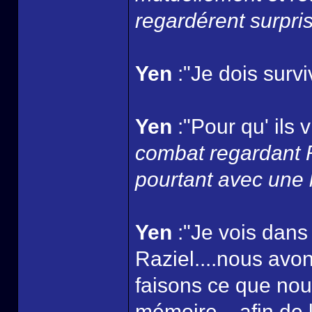
regardérent surpris..
Yen
:"Je dois survi
Yen
:"Pour qu' ils 
combat regardant Ra
pourtant avec une 
Yen
:"Je vois dans
Raziel....nous avo
faisons ce que nou
mémoire....afin de l