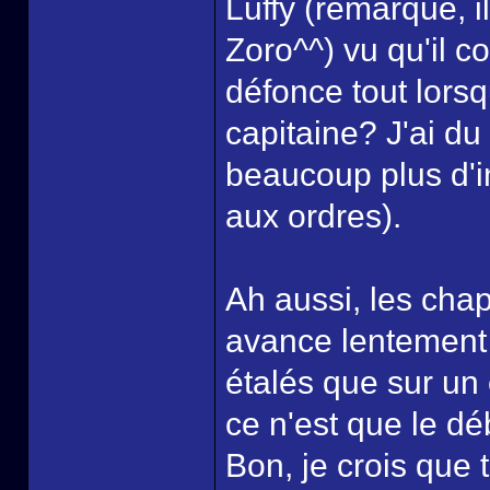
Luffy (remarque, i
Zoro^^) vu qu'il c
défonce tout lorsqu
capitaine? J'ai du 
beaucoup plus d'in
aux ordres).
Ah aussi, les chap
avance lentement 
étalés que sur un 
ce n'est que le dé
Bon, je crois que to