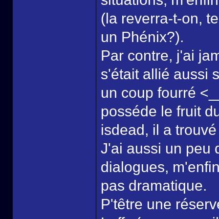
(la reverra-t-on,
un Phénix?).
Par contre, j'ai j
s'était allié auss
un coup fourré <_
posséde le fruit d
isdead, il a trou
J'ai aussi un peu
dialogues, m'enfin 
pas dramatique.
P'têtre une réser