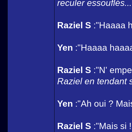
reculer essouflés...
Raziel S
:"Haaaa h
Yen
:"Haaaa haaa
Raziel S
:"N' empec
Raziel en tendant 
Yen
:"Ah oui ? Mais 
Raziel S
:"Mais si 