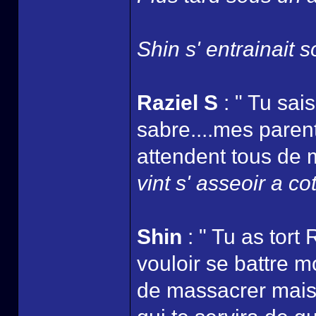
Shin s' entrainait s
Raziel S
: " Tu sais
sabre....mes parents
attendent tous de m
vint s' asseoir a co
Shin
: " Tu as tort 
vouloir se battre m
de massacrer mais j