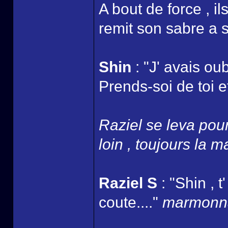
A bout de force , i
remit son sabre a s
Shin
: "J' avais oub
Prends-soi de toi et
Raziel se leva pour 
loin , toujours la m
Raziel S
: "Shin , 
coute...."
marmonna 