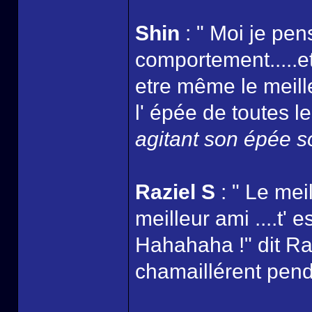
Shin
: " Moi je pen
comportement.....et
etre même le meille
l' épée de toutes le
agitant son épée so
Raziel S
: " Le mei
meilleur ami ....t'
Hahahaha !" dit Ra
chamaillérent pend