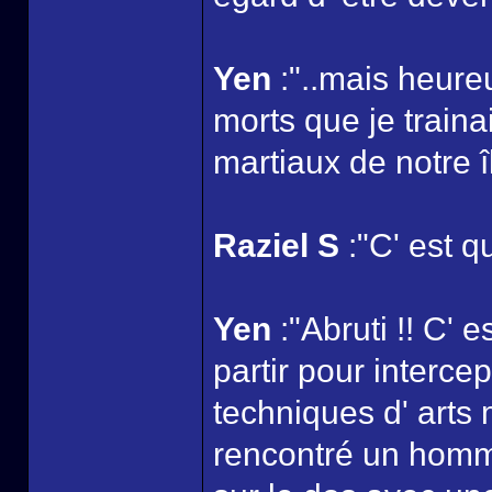
Yen
:"..mais heur
morts que je traina
martiaux de notre îl
Raziel S
:"C' est qu
Yen
:"Abruti !! C' e
partir pour interce
techniques d' arts m
rencontré un homm