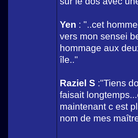
sur le dos avec un
Yen
: "..cet homme
vers mon sensei bea
hommage aux deux h
île.."
Raziel S
:"Tiens d
faisait longtemps..
maintenant c est p
nom de mes maître