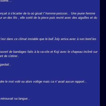
ssomé....
mmençait à s'écarter de la où gisait l' homme-poisson... Une jeune femme
r un des lits , elle sortit de la piece puis revint avec des aiguilles et du
'est dans ce climat instable que le bull Joly arriva avec à son bord les
couvert de bandages faits à la va-vite et Koji avec le chapeau incliné sur
t de s'etirer..
gardait..
dre le mot volé ou alors voltige mais ca n' avait aucun rapport...
 retrouvait sa langue...