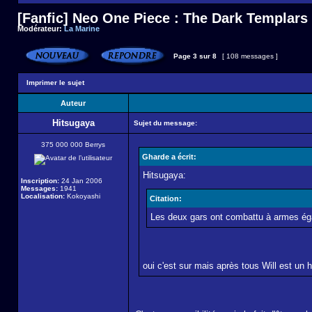
[Fanfic] Neo One Piece : The Dark Templars
Modérateur:
La Marine
Page
3
sur
8
[ 108 messages ]
Imprimer le sujet
Auteur
Hitsugaya
Sujet du message:
375 000 000 Berrys
Gharde a écrit:
Hitsugaya:
Inscription:
24 Jan 2006
Messages:
1941
Localisation:
Kokoyashi
Citation:
Les deux gars ont combattu à armes éga
oui c'est sur mais après tous Will est u