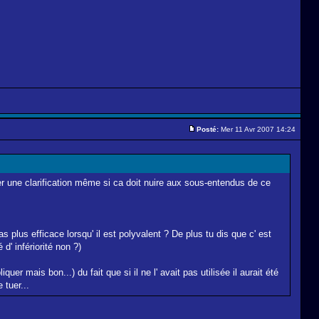
Posté:
Mer 11 Avr 2007 14:24
rter une clarification même si ca doit nuire aux sous-entendus de ce
s plus efficace lorsqu' il est polyvalent ? De plus tu dis que c' est
d' infériorité non ?)
quer mais bon...) du fait que si il ne l' avait pas utilisée il aurait été
 tuer...