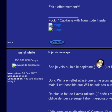
Edit : effectivement^^
_________________
Fuckin' Capitaine with Namittude Inside
Haut
raziel strife
Sujet du message:
150 000 000 Berrys
Bon je vois au loin le capitaine (
) et 
Inscription:
06 Fév 2007
Messages:
1044
Localisation:
You are in jungle
Donc Will a en effet utilisé une arme alors q
baby !
mais il est possible que Will ne soit pas auss
De plus le fait de l' avoir utilisée ( l' épée 
obligé de tuer ce sergent (homme-poisson+rage 
Voila pour les explications ^^ Chapitre 13 t