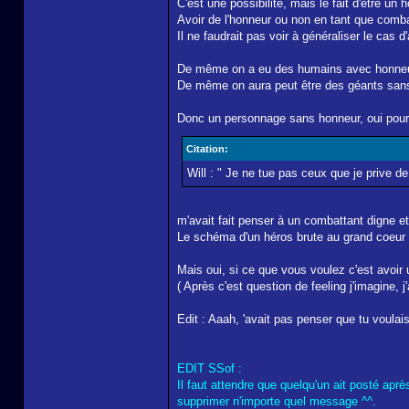
C'est une possibilité, mais le fait d'être u
Avoir de l'honneur ou non en tant que comba
Il ne faudrait pas voir à généraliser le cas
De même on a eu des humains avec honneur et
De même on aura peut être des géants sans 
Donc un personnage sans honneur, oui pourq
Citation:
Will : " Je ne tue pas ceux que je prive de
m'avait fait penser à un combattant digne e
Le schéma d'un héros brute au grand coeur 
Mais oui, si ce que vous voulez c'est avoir 
( Après c'est question de feeling j'imagine,
Edit : Aaah, 'avait pas penser que tu voulais
EDIT SSof :
Il faut attendre que quelqu'un ait posté apr
supprimer n'importe quel message ^^.