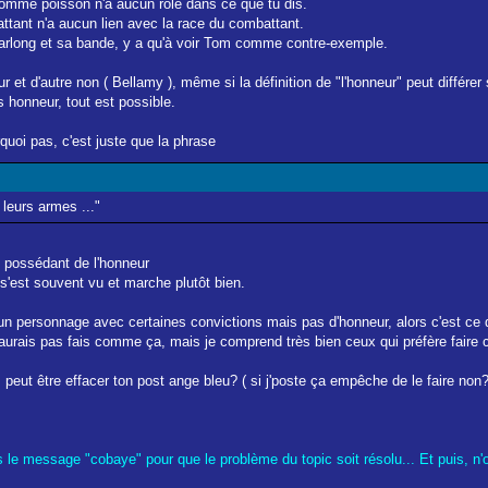
n homme poisson n'a aucun rôle dans ce que tu dis.
ttant n'a aucun lien avec la race du combattant.
 d'arlong et sa bande, y a qu'à voir Tom comme contre-exemple.
 d'autre non ( Bellamy ), même si la définition de "l'honneur" peut différer s
honneur, tout est possible.
uoi pas, c'est juste que la phrase
 leurs armes ..."
t possédant de l'honneur
s'est souvent vu et marche plutôt bien.
un personnage avec certaines convictions mais pas d'honneur, alors c'est ce qu'i
 j'aurais pas fais comme ça, mais je comprend très bien ceux qui préfère fair
 peut être effacer ton post ange bleu? ( si j'poste ça empêche de le faire non? 
ès le message "cobaye" pour que le problème du topic soit résolu... Et puis, n'o