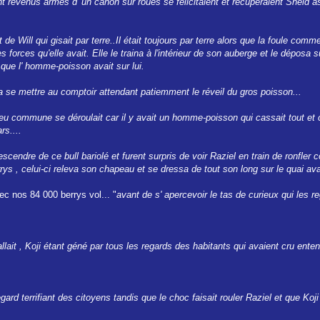
nt revenus armés d' un canon sur roues se félicitaient et récupéraient Sheld a
de Will qui gisait par terre..Il était toujours par terre alors que la foule co
s forces qu'elle avait. Elle le traina à l'intérieur de son auberge et le déposa su
s que l' homme-poisson avait sur lui.
alla se mettre au comptoir attendant patiemment le réveil du gros poisson...
peu commune se déroulait car il y avait un homme-poisson qui cassait tout et c
s....
escendre de ce bull bariolé et furent surpris de voir Raziel en train de ronfler 
 , celui-ci releva son chapeau et se dressa de tout son long sur le quai avan
c nos 84 000 berrys vol... "
avant de s' apercevoir le tas de curieux qui les re
llait , Koji étant géné par tous les regards des habitants qui avaient cru enten
gard terrifiant des citoyens tandis que le choc faisait rouler Raziel et que Koji