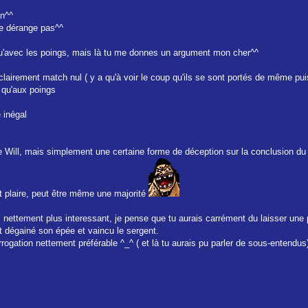
in^^
me dérange pas^^
 qu'avec les poings, mais là tu me donnes un argument mon cher^^
t clairement match nul ( y a qu'à voir le coup qu'ils se sont portés de même pu
t qu'aux poings
 inégal
 de Will, mais simplement une certaine forme de déception sur la conclusion d
t plaire, peut être même une majorité
 nettement plus interessant, je pense que tu aurais carrément du laisser une ph
 ait dégainé son épée et vaincu le sergent.
rrogation nettement préférable ^_^ ( et là tu aurais pu parler de sous-entendus