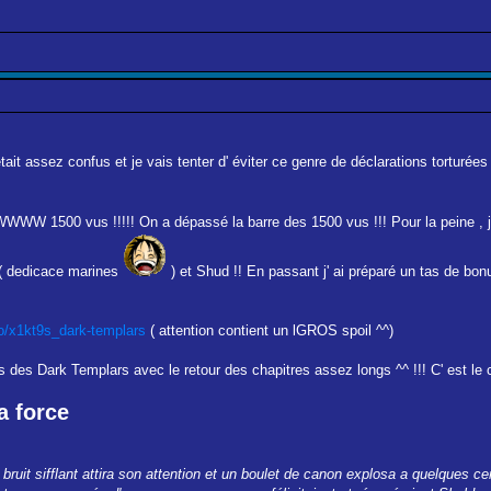
était assez confus et je vais tenter d' éviter ce genre de déclarations torturée
 1500 vus !!!!! On a dépassé la barre des 1500 vus !!! Pour la peine , je vai
r ( dedicace marines
) et Shud !! En passant j' ai préparé un tas de bonus
eo/x1kt9s_dark-templars
( attention contient un lGROS spoil ^^)
 des Dark Templars avec le retour des chapitres assez longs ^^ !!! C' est le c
a force
ruit sifflant attira son attention et un boulet de canon explosa a quelques cen