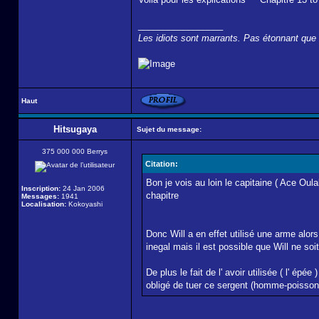
_________________
Les idiots sont marrants. Pas étonnant que t
Haut
Hitsugaya
Sujet du message:
375 000 000 Berrys
Citation:
Bon je vois au loin le capitaine ( Ace Oula
Inscription:
24 Jan 2006
chapitre
Messages:
1941
Localisation:
Kokoyashi
Donc Will a en effet utilisé une arme alors
inegal mais il est possible que Will ne soit
De plus le fait de l' avoir utilisée ( l' épé
obligé de tuer ce sergent (homme-poisson+rag