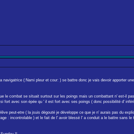
la navigatrice (:Nami pleur et cour: ) se battre donc je vais devoir apporter u
ue le combat se situait surtout sur les poings mais un combattant n' est-il pas 
i fort avec son épée qu ' il est fort avec ses poings ( donc possibilité d' inféri
) relêve peut-etre ( la jsuis dégouté je développe ce que je n' aurais pas du expliqu
: incontrolable ) et le fait de l' avoir blessé l' a conduit a le battre sans le t
o Sunday !!