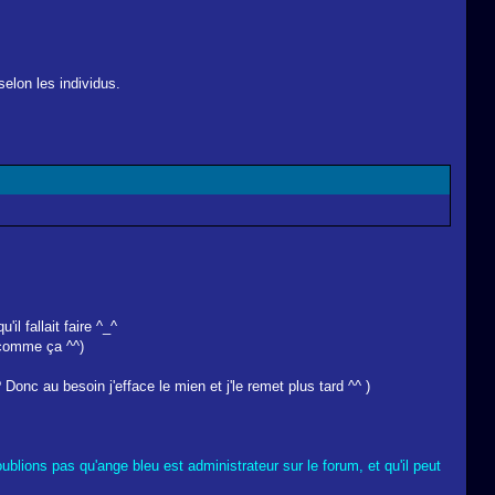
elon les individus.
l fallait faire ^_^
e comme ça ^^)
Donc au besoin j'efface le mien et j'le remet plus tard ^^ )
ublions pas qu'ange bleu est administrateur sur le forum, et qu'il peut