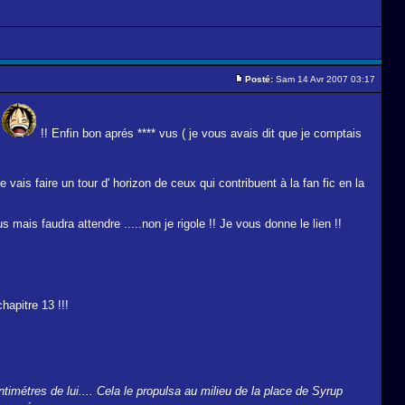
Posté:
Sam 14 Avr 2007 03:17
s
!! Enfin bon aprés **** vus ( je vous avais dit que je comptais
s faire un tour d' horizon de ceux qui contribuent à la fan fic en la
 mais faudra attendre .....non je rigole !! Je vous donne le lien !!
hapitre 13 !!!
timétres de lui.... Cela le propulsa au milieu de la place de Syrup