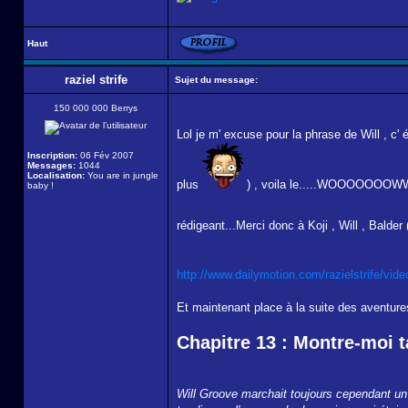
Haut
raziel strife
Sujet du message:
150 000 000 Berrys
Lol je m' excuse pour la phrase de Will , c' 
Inscription:
06 Fév 2007
Messages:
1044
Localisation:
You are in jungle
plus
) , voila le.....WOOOOOOOWWWWW
baby !
rédigeant...Merci donc à Koji , Will , Balde
http://www.dailymotion.com/razielstrife/vid
Et maintenant place à la suite des aventures
Chapitre 13 : Montre-moi t
Will Groove marchait toujours cependant un b