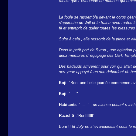
tandis que l' escouade de marines qui étaie
La foule se rassembla devant le corps géant 
s'approcha de Will et le traina avec toutes le
fil et entreprit de guérir toutes les blessure
Suite à cela , elle ressortit de la piece et 
Dans le petit port de Syrup , une agitation 
deux membres d' équipage des Dark Templar
Des badauds arrivérent pour voir qui allait d
ses yeux appuyé à un sac débordant de berrys
Koji
:"Bon..une belle journée commence ave
Koji
:".... "
Habitants
:"..... " ,
un silence pesant s insta
Raziel S
:"Ronflllllll"
Bom !!
fit Joly en s' evanouissant sous le re