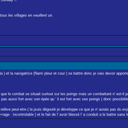
ous les villages en veuillent un.
la ) et la navigatrice (Nami pleur et cour ) se battre donc je vais devoir appo
 que le combat se situait surtout sur les poings mais un combattant n' est-il pa
 pas aussi fort avec son épée qu ' il est fort avec ses poings ( donc possibilité 
e ) relêve peut-etre ( la jsuis dégouté je développe ce que je n' aurais pas du expli
e : incontrolable ) et le fait de l' avoir blessé l' a conduit a le battre sans le