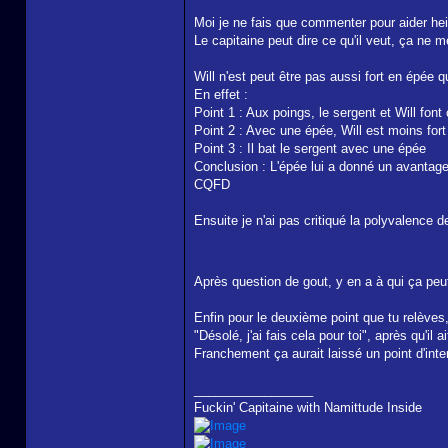
Moi je ne fais que commenter pour aider he
Le capitaine peut dire ce qu'il veut, ça ne 
Will n'est peut être pas aussi fort en épée
En effet :
Point 1 : Aux poings, le sergent et Will fon
Point 2 : Avec une épée, Will est moins for
Point 3 : Il bat le sergent avec une épée
Conclusion : L'épée lui a donné un avantage
CQFD
Ensuite je n'ai pas critiqué la polyvalence
Après question de gout, y en a à qui ça peu
Enfin pour le deuxième point que tu relèves,
"Désolé, j'ai fais cela pour toi", après qu'il
Franchement ça aurait laissé un point d'inte
_________________
Fuckin' Capitaine with Namittude Inside