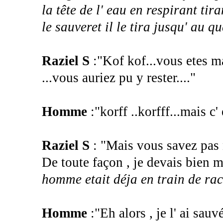
la tête de l' eau en respirant tir
le sauveret il le tira jusqu' au qua
Raziel S
:"Kof kof...vous etes m
...vous auriez pu y rester...."
Homme
:"korff ..korfff...mais c
Raziel S
: "Mais vous savez pas na
De toute façon , je devais bien m'
homme etait déja en train de rac
Homme
:"Eh alors , je l' ai sa