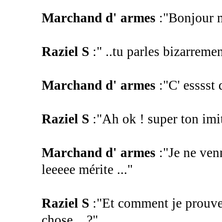
Marchand d' armes
:"Bonjour ms
Raziel S
:" ..tu parles bizarreme
Marchand d' armes
:"C' esssst 
Raziel S
:"Ah ok ! super ton imit
Marchand d' armes
:"Je ne ven
leeeee mérite ..."
Raziel S
:"Et comment je prouve 
chose ...?"