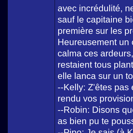
avec incrédulité, 
sauf le capitaine bi
première sur les pr
Heureusement un c
calma ces ardeurs, 
restaient tous pla
elle lanca sur un t
--Kelly: Z'êtes pas
rendu vos provisio
--Robin: Disons qu
as bien pu te pous
--Pipo: Je sais (à