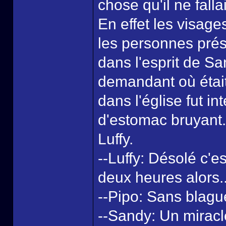
chose qu'il ne falla
En effet les visage
les personnes prés
dans l'esprit de S
demandant où était 
dans l'église fut i
d'estomac bruyant. 
Luffy.
--Luffy: Désolé c'e
deux heures alors..
--Pipo: Sans blague
--Sandy: Un miracle