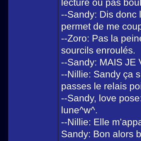
lecture ou pas boul
--Sandy: Dis donc l
permet de me coup
--Zoro: Pas la pein
sourcils enroulés.
--Sandy: MAIS JE 
--Nillie: Sandy ça su
passes le relais poi
--Sandy, love pose: 
lune^w^.
--Nillie: Elle m'app
Sandy: Bon alors bo