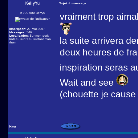
KellyYu
Sujet du message:
9 000 000 Berrys
vraiment trop aim
Inscription:
27 Mai 2007
Messages:
346
Localisation:
Sur mon petit
la suite arrivera 
bâteau sur l'eau sirotant mon
rhum
deux heures de fra
inspiration seras
Wait and see
(chouette je cause
Haut