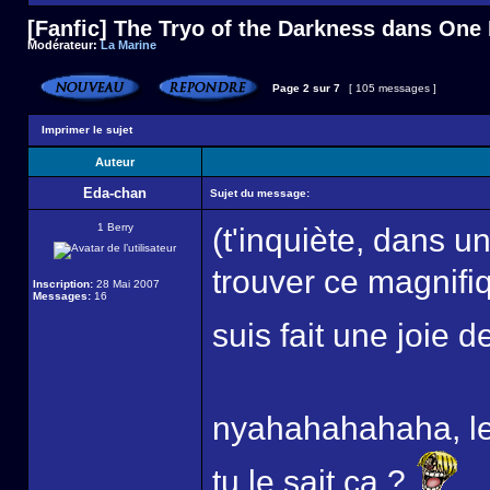
[Fanfic] The Tryo of the Darkness dans One
Modérateur:
La Marine
Page
2
sur
7
[ 105 messages ]
Imprimer le sujet
Auteur
Eda-chan
Sujet du message:
1 Berry
(t'inquiète, dans un
trouver ce magnifiq
Inscription:
28 Mai 2007
Messages:
16
suis fait une joie 
nyahahahahaha, le
tu le sait ca ?