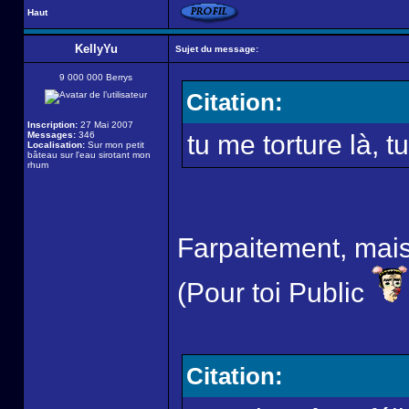
Haut
KellyYu
Sujet du message:
9 000 000 Berrys
Citation:
Inscription:
27 Mai 2007
Messages:
346
tu me torture là, tu
Localisation:
Sur mon petit
bâteau sur l'eau sirotant mon
rhum
Farpaitement, mais n
(Pour toi Public
Citation: