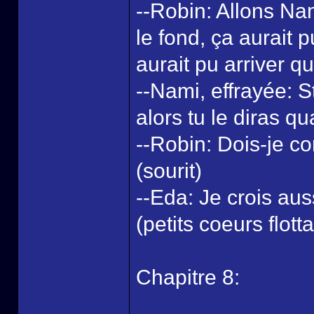
--Robin: Allons Na
le fond, ça aurait p
aurait pu arriver qu
--Nami, effrayée: S
alors tu le diras qu
--Robin: Dois-je c
(sourit)
--Eda: Je crois auss
(petits coeurs flotta
Chapitre 8: