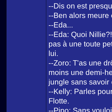
--Dis on est presqu
--Ben alors meure e
--Eda...
--Eda: Quoi Nillie?
pas à une toute pet
lui.
--Zoro: T'as une dr
moins une demi-he
jungle sans savoir 
--Kelly: Parles pour
Flotte.
--Pipo: Sans vouloir 