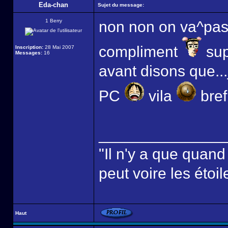
Eda-chan
Sujet du message:
1 Berry
non non on va^pas 
compliment
sup
Inscription:
28 Mai 2007
Messages:
16
avant disons que..
PC
vila
bref,
______________
"Il n'y a que quan
peut voire les étoil
Haut