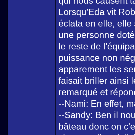
qui nous causent t
Lorsqu'Eda vit Rob
éclata en elle, ell
une personne doté
le reste de l'équip
puissance non négli
apparement les seu
faisait briller ains
remarqué et répond
--Nami: En effet, 
--Sandy: Ben il nous
bâteau donc on c'es