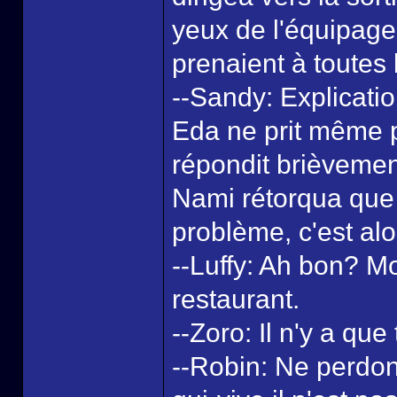
yeux de l'équipage 
prenaient à toutes 
--Sandy: Explicatio
Eda ne prit même p
répondit brièvement
Nami rétorqua que c
problème, c'est alor
--Luffy: Ah bon? Mo
restaurant.
--Zoro: Il n'y a qu
--Robin: Ne perdon