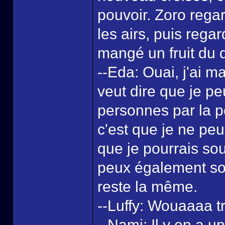
pouvoir. Zoro rega
les airs, puis regar
mangé un fruit du
--Eda: Ouai, j'ai ma
veut dire que je p
personnes par la pe
c'est que je ne pe
que je pourrais so
peux également sou
reste la même.
--Luffy: Wouaaaa tro
--Nami: Il y en a u