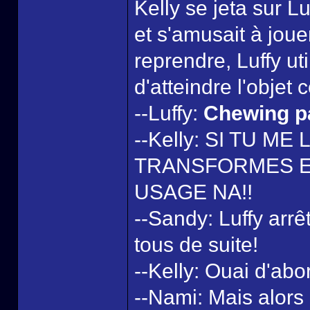
Kelly se jeta sur Lu
et s'amusait à joue
reprendre, Luffy ut
d'atteindre l'objet 
--Luffy:
Chewing p
--Kelly: SI TU ME
TRANSFORMES EN
USAGE NA!!
--Sandy: Luffy arrê
tous de suite!
--Kelly: Ouai d'abor
--Nami: Mais alors