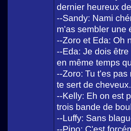
dernier heureux de
--Sandy: Nami chéri
m'as sembler une ét
--Zoro et Eda: Oh n
--Eda: Je dois être
en même temps qu'
--Zoro: Tu t'es pas
te sert de cheveux.
--Kelly: Eh on est 
trois bande de boul
--Luffy: Sans blag
--Pipo: C'est forc