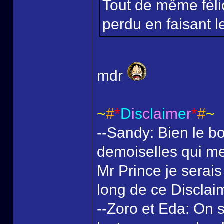
Tout de même félic
perdu en faisant le
mdr
~
#
*
D
i
s
c
l
a
i
m
e
r
*
#
~
--Sandy: Bien le bo
demoiselles qui me
Mr Prince je serais
long de ce Disclai
--Zoro et Eda: On s