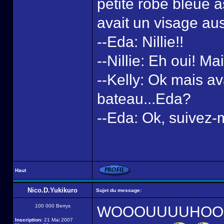
petite robe bleue a
avait un visage aus
--Eda: Nillie!!
--Nillie: Eh oui! Ma
--Kelly: Ok mais av
bateau...Eda?
--Eda: Ok, suivez-
Haut
Nico.D.Yukikuro
Sujet du message:
100 000 Berrys
WOOOUUUUHOOOUU!! 
Inscription:
21 Mai 2007