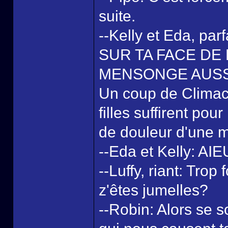
suite.
--Kelly et Eda, p
SUR TA FACE DE
MENSONGE AUSSI
Un coup de Climact
filles suffirent pou
de douleur d'une 
--Eda et Kelly: A
--Luffy, riant: Tro
z'êtes jumelles?
--Robin: Alors se 