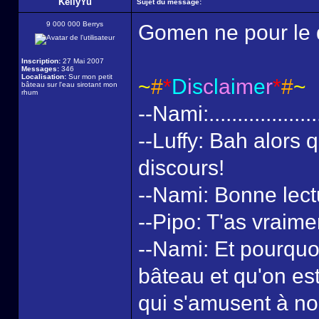
KellyYu
Sujet du message:
9 000 000 Berrys
Gomen ne pour le d
Inscription:
27 Mai 2007
Messages:
346
Localisation:
Sur mon petit
~
#
*
D
i
s
c
l
a
i
m
e
r
*
#
~
bâteau sur l'eau sirotant mon
rhum
--Nami:...................
--Luffy: Bah alors 
discours!
--Nami: Bonne lect
--Pipo: T'as vraime
--Nami: Et pourquoi
bâteau et qu'on est
qui s'amusent à no