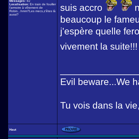
Messages:
82
Localisation:
En train de fouiller
suis accro
n
l'armoire à vêtement de
Robin...hmm?Les mecs,z'êtes là
aussi?
beaucoup le fameux 
j'espère quelle fer
vivement la suite!!
______________
Evil beware...We h
Tu vois dans la vie
Haut