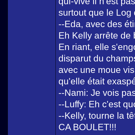
qui-vive il n'est p
surtout que le Log 
--Eda, avec des éti
Eh Kelly arrête de
En riant, elle s'en
disparut du champ
avec une moue visi
qu'elle était exasp
--Nami: Je vois pa
--Luffy: Eh c'est qu
--Kelly, tourne 
CA BOULET!!!