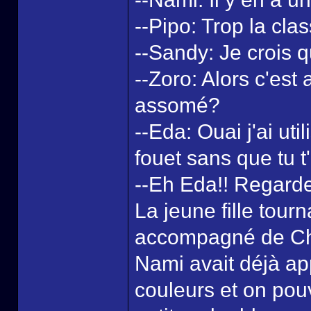
--Pipo: Trop la clas
--Sandy: Je crois qu'
--Zoro: Alors c'est
assomé?
--Eda: Ouai j'ai u
fouet sans que tu 
--Eh Eda!! Regarde 
La jeune fille tourn
accompagné de Chop
Nami avait déjà app
couleurs et on pouva