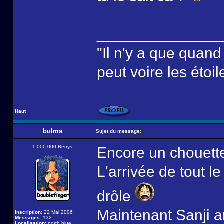
______________
"Il n'y a que quan
peut voire les étoil
Haut
bulma
Sujet du message:
1 000 000 Berrys
Encore un chouette
L'arrivée de tout l
drôle
Maintenant Sanji ar
Inscription:
22 Mai 2006
Messages:
132
Localisation:
north blue