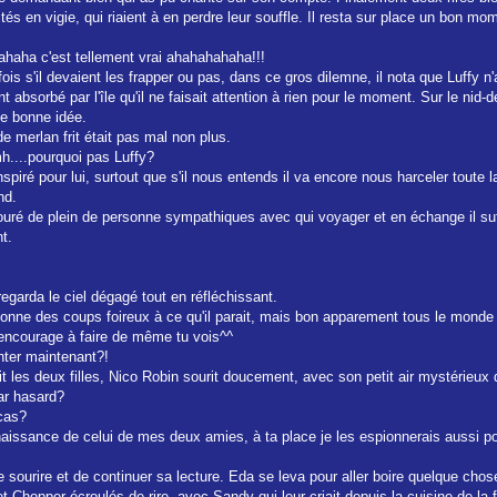
stés en vigie, qui riaient à en perdre leur souffle. Il resta sur place un bon
ahaha c'est tellement vrai ahahahahaha!!!
is s'il devaient les frapper ou pas, dans ce gros dilemne, il nota que Luffy n'
t absorbé par l'île qu'il ne faisait attention à rien pour le moment. Sur le nid-d
une bonne idée.
de merlan frit était pas mal non plus.
mh....pourquoi pas Luffy?
 inspiré pour lui, surtout que s'il nous entends il va encore nous harceler toute
nd.
entouré de plein de personne sympathiques avec qui voyager et en échange il suf
t.
regarda le ciel dégagé tout en réfléchissant.
mpionne des coups foireux à ce qu'il parait, mais bon apparement tous le monde l
m'encourage à faire de même tu vois^^
nter maintenant?!
ait les deux filles, Nico Robin sourit doucement, avec son petit air mystérieux
ar hasard?
 cas?
aissance de celui de mes deux amies, à ta place je les espionnerais aussi pou
e sourire et de continuer sa lecture. Eda se leva pour aller boire quelque chose,
t Chopper écroulés de rire, avec Sandy qui leur criait depuis la cuisine de la 