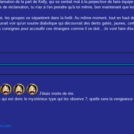
amation de la part de Kelly, qui se sentait mal à la perpective de faire équip
 de réclamation, tu n'as à t'en prendre qu'à toi même, bon maintenant que les
e, les groupes se séparèrent dans la forêt. Au même moment, tout en haut de
ait voir qu'un sourire diabolique qui découvrait des dents gatés, jaunes, certa
consignes pour acceuillir ces étrangers comme il se doit....ils vont faire d'e
J'étais morte de rire.
qui est donc le mystérieux type qui les observe ?, quelle sera la vengeance de
un.com