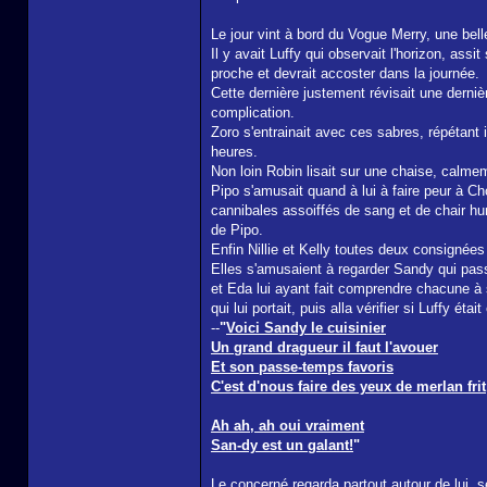
Le jour vint à bord du Vogue Merry, une bel
Il y avait Luffy qui observait l'horizon, assi
proche et devrait accoster dans la journée.
Cette dernière justement révisait une dernièr
complication.
Zoro s'entrainait avec ces sabres, répétant 
heures.
Non loin Robin lisait sur une chaise, calmem
Pipo s'amusait quand à lui à faire peur à Ch
cannibales assoiffés de sang et de chair hu
de Pipo.
Enfin Nillie et Kelly toutes deux consignées
Elles s'amusaient à regarder Sandy qui pas
et Eda lui ayant fait comprendre chacune à sa
qui lui portait, puis alla vérifier si Luffy ét
--
"
Voici Sandy le cuisinier
Un grand dragueur il faut l'avouer
Et son passe-temps favoris
C'est d'nous faire des yeux de merlan frit
Ah ah, ah oui vraiment
San-dy est un galant!
"
Le concerné regarda partout autour de lui, s