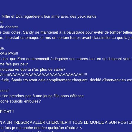
, Nillie et Eda regardèrent leur amie avec des yeux ronds.
ça.
 de chanter.
de tous côtés, Sandy se maintenait à la balustrade pour éviter de tomber telleme
ro, il restait estomaqué et mis un certain temps avant d'assimiler ce que la je
tue.
RAS PAS!!
endant que Zoro commenceait à dégainer ses sabres tout en se dirigeant vers e
me fais pas peur.
morceau vu que tu n'as plus de sabre?
...(vois Zoro)WAAAAAAAAAAAAAAAAAAAAAAAAAA!!!!!
en furie, Sandy trouvant cela complètement choquant, décidé d'intervenir en essa
gnons!
u t'en prendras pas à une jeune fille sans défense.
boche sourcils enroulés?
 FIGHT!!
ON A UN TRESOR A ALLER CHERCHER!!! TOUS LE MONDE A SON POSTE!
ine fois je me cache derrière quelqu'un d'autre>.<