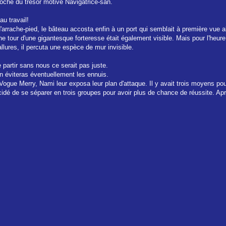
roche du trésor motive Navigatrice-san.
u travail!
arrache-pied, le bâteau accosta enfin à un port qui semblait à première vue ab
e tour d'une gigantesque forteresse était également visible. Mais pour l'heure
allures, il percuta une espèce de mur invisible.
e partir sans nous ce serait pas juste.
on éviteras éventuellement les ennuis.
ue Merry, Nami leur exposa leur plan d'attaque. Il y avait trois moyens pour s'
cidé de se séparer en trois groupes pour avoir plus de chance de réussite. Après