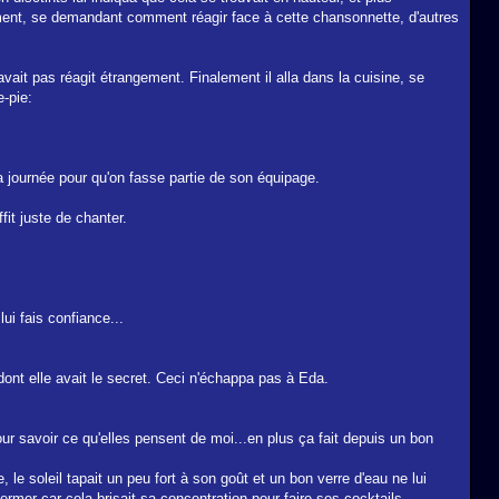
 moment, se demandant comment réagir face à cette chansonnette, d'autres
avait pas réagit étrangement. Finalement il alla dans la cuisine, se
e-pie:
 la journée pour qu'on fasse partie de son équipage.
fit juste de chanter.
ui fais confiance...
 dont elle avait le secret. Ceci n'échappa pas à Eda.
r savoir ce qu'elles pensent de moi...en plus ça fait depuis un bon
 le soleil tapait un peu fort à son goût et un bon verre d'eau ne lui
fermer car cela brisait sa concentration pour faire ses cocktails