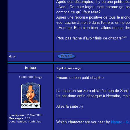
Après ces décomptes, il y eu une petite récl
--Nami: De toute façon, c'est comme ça, pas
compris ce qu'il faut faire?
Après une réponse positive de tous le mond
vue, cacher à moitié dans l'ombre, on ne pouv
--Homme: Bien bien bien...allons donner des 
Pfou pas faché d'avoir finis ce chapitre^^'''
Haut
bulma
Sujet du message:
1 000 000 Berrys
Encore un bon petit chapitre.
La chanson sur Zoro et la réaction de Sanji
Ils ont donc enfin débarqué à Necatko, mais 
Allez la suite ;-)
Inscription:
22 Mai 2006
_________________
Messages:
132
Localisation:
north blue
Which character are you test by
Naruto - K