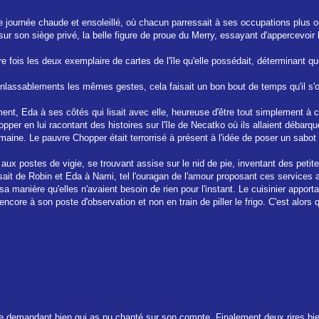
le journée chaude et ensoleillé, où chacun parressait à ses occupations plus o
t sur son siège privé, la belle figure de proue du Merry, essayant d'appercevoir l'
e fois les deux exemplaire de cartes de l'île qu'elle possédait, déterminant que
inlassablements les mêmes gestes, cela faisait un bon bout de temps qu'il s'oc
ent, Eda à ses côtés qui lisait avec elle, heureuse d'être tout simplement à c
opper en lui racontant des histoires sur l'île de Necatko où ils allaient débar
maine. Le pauvre Chopper était terrorrisé à présent à l'idée de poser un sabot
 aux postes de vigie, se trouvant assise sur le nid de pie, inventant des petit
sait de Robin et Eda à Nami, tel l'ouragan de l'amour proposant ces service
 manière qu'elles n'avaient besoin de rien pour l'instant. Le cuisinier apporta
ait encore à son poste d'observation et non en train de piller le frigo. C'est alors
e demandant bien qui as pu chanté sur son compte. Finalement deux rires bien 