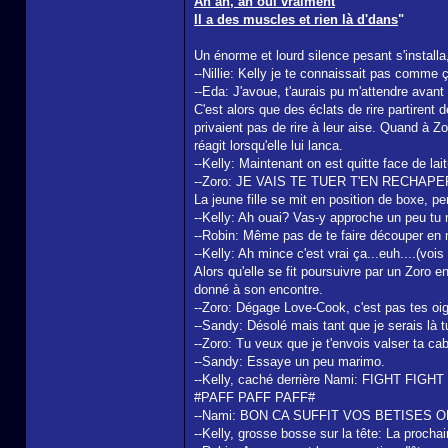
Ah ah, ah oui vraiment
Il a des muscles et rien là d'dans
"
Un énorme et lourd silence pesant s'installa
--Nillie: Kelly je te connaissait pas comme 
--Eda: J'avoue, t'aurais pu m'attendre avant
C'est alors que des éclats de rire partirent 
privaient pas de rire à leur aise. Quand à Zo
réagit lorsqu'elle lui lanca.
--Kelly: Maintenant on est quitte face de lai
--Zoro: JE VAIS TE TUER T'EN RECHAPE
La jeune fille se mit en position de boxe, p
--Kelly: Ah ouai? Vas-y approche un peu tu 
--Robin: Même pas de te faire découper en 
--Kelly: Ah mince c'est vrai ça...euh.
Alors qu'elle se fit poursuivre par un Zoro 
donné à son encontre.
--Zoro: Dégage Love-Cook, c'est pas tes oi
--Sandy: Désolé mais tant que je serais là t
--Zoro: Tu veux que je t'envois valser ta ca
--Sandy: Essaye un peu marimo.
--Kelly, caché derrière Nami: FIGHT FIGHT
#PAFF PAFF PAFF#
--Nami: BON CA SUFFIT VOS BETISES 
--Kelly, grosse bosse sur la tête: La procha