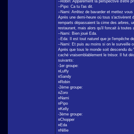
--Robin: Apparement la perspective d'être p
--Pipo: Ca tu l'as dit.
--Nami: Arrêtez de bavarder et mettez vous a
Après une demi-heure où tous s'activèrent d'
remparts dépassaient la cime des arbres, un
restaurant, mais alors qu'il foncait à toutes 
--Nami: Bien joué Eda.
--Eda: Il est tout naturel que je l'empêche d
--Nami: Et puis au moins si on le surveille 
Après que tous le monde soit descendu du Vog
caché vraisemblablement le trésor. Il fut dé
suivants:
-1er groupe:
¤Luffy
¤Sandy
¤Robin
-2ème groupe:
¤Zoro
¤Nami
¤Pipo
¤Kelly
-3ème groupe:
¤Chopper
¤Eda
¤Nillie