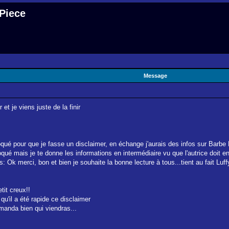
 Piece
Message
 et je viens juste de la finir
voqué pour que je fasse un disclaimer, en échange j'aurais des infos sur Barbe 
nvoqué mais je te donne les informations en intermédiaire vu que l'autrice doit
s: Ok merci, bon et bien je souhaite la bonne lecture à tous...tient au fait Luf
tit creux!!
qu'il a été rapide ce disclaimer
emanda bien qui viendras...