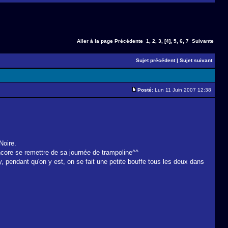
Aller à la page
Précédente
1
,
2
,
3
,
[4]
,
5
,
6
,
7
Suivante
Sujet précédent
|
Sujet suivant
Posté:
Lun 11 Juin 2007 12:38
Noire.
 encore se remettre de sa journée de trampoline^^
fy, pendant qu'on y est, on se fait une petite bouffe tous les deux dans