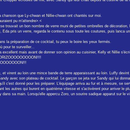
la chanson que Ly-chwan et Nillie-chwan ont chantés sur moi.
 auraient pu m'attendre>.<
ù se trouvait un bon nombre de verre muni de petites ombrelles de décoration, l
 Eda pris un verre, regarda le contenu sous toute les coutures, puis lanca u
ns la préparation de ce cocktail, tu peux le boire les yeux fermés.
 pour te surveiller...
a excellent mais avant de donner son opinion au cuisinier, Kelly et Nillie s'écri
LE A L HORIZOOOOOOOOON!!!!
ZOOOOOOOOON!!!
, et virent au loin une mince bande de terre apparaissant au loin. Luffy devint
 Sandy avec son plateau de cocktail. Le garçon se jeta sur Sandy qui lui donna u
u'il c'est donné pour les préparer. L'équipage arriva au fur et à mesure, se s
nt les autres qui burent en quatrième vitesse et s'activèrent pour arriver le plu
lly dans sa main. Lorsqu'elle appercu Zoro, un sourire sadique apparut sur le vi