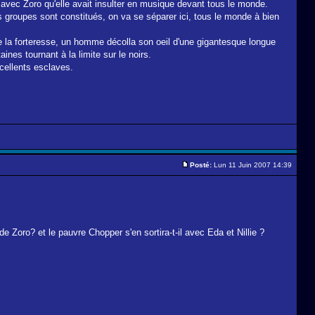
e avec Zoro qu'elle avait insulter en musique devant tous le monde.
 groupes sont constitués, on va se séparer ici, tous le monde à bien
 la forteresse, un homme décolla son oeil d'une gigantesque longue
ines tournant à la limite sur le noirs.
xcellents esclaves.
Posté:
Lun 11 Juin 2007 14:39
 Zoro? et le pauvre Chopper s'en sortira-t-il avec Eda et Nillie ?