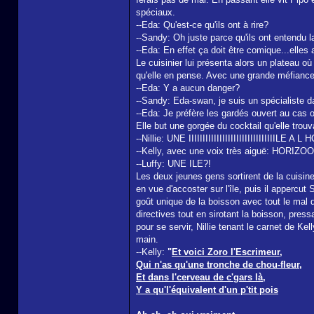
spéciaux.
--Eda: Qu'est-ce qu'ils ont à rire?
--Sandy: Oh juste parce qu'ils ont entendu 
--Eda: En effet ça doit être comique...elles
Le cuisinier lui présenta alors un plateau o
qu'elle en pense. Avec une grande méfiance,
--Eda: Y a aucun danger?
--Sandy: Eda-swan, je suis un spécialiste da
--Eda: Je préfère les gardés ouvert au cas où
Elle but une gorgée du cocktail qu'elle trouv
--Nillie: UNE IIIIIIIIIIIIIIIIIIIIIIIIIIIIIII
--Kelly, avec une voix très aiguë: HORI
--Luffy: UNE ILE?!
Les deux jeunes gens sortirent de la cuisine
en vue d'accoster sur l'île, puis il appercut
goût unique de la boisson avec tout le mal q
directives tout en sirotant la boisson, pressa
pour se servir, Nillie tenant le carnet de Ke
main.
--Kelly:
"
Et voici Zoro l'Escrimeur,
Qui n'as qu'une tronche de chou-fleur,
Et dans l'cerveau de c'gars là,
Y a qu'l'équivalent d'un p'tit pois