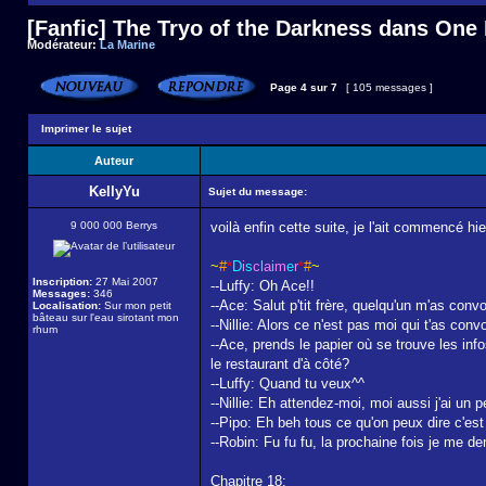
[Fanfic] The Tryo of the Darkness dans One
Modérateur:
La Marine
Page
4
sur
7
[ 105 messages ]
Imprimer le sujet
Auteur
KellyYu
Sujet du message:
9 000 000 Berrys
voilà enfin cette suite, je l'ait commencé hier
~
#
*
D
i
s
c
l
a
i
m
e
r
*
#
~
Inscription:
27 Mai 2007
--Luffy: Oh Ace!!
Messages:
346
--Ace: Salut p'tit frère, quelqu'un m'as con
Localisation:
Sur mon petit
bâteau sur l'eau sirotant mon
--Nillie: Alors ce n'est pas moi qui t'as co
rhum
--Ace, prends le papier où se trouve les info
le restaurant d'à côté?
--Luffy: Quand tu veux^^
--Nillie: Eh attendez-moi, moi aussi j'ai un pe
--Pipo: Eh beh tous ce qu'on peux dire c'est 
--Robin: Fu fu fu, la prochaine fois je me d
Chapitre 18: