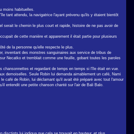
u moins habituelles.
île tant attendu, la navigatrice l'ayant prévenu qu'ils y étaient bientôt
l serait le chemin le plus court et rapide, histoire de ne pas avoir de
cupait de cette manière et apparement il était partie pour plusieurs
ôté de la personne qu'elle respecte le plus.
quer, inventant des monstres sanguinaires aux service de tribus de
 sur Necatko et tremblait comme une feuille, gobant toutes les paroles
es chansonnettes et regardant de temps en temps si l'île était en vue.
s aux demoiselles. Seule Robin lui demanda aimablement un café, Nami
 le café de Robin, lui déclamant qu'il avait été préparé avec tout l'amour
 qu'il entendit une petite chanson chanté sur l'air de Bali Balo.
disctints lui indiqua que cela se trouvait en hauteur, et plus