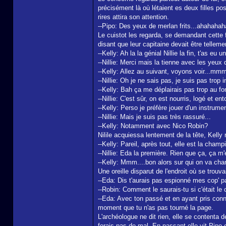
précisément là où létaient es deux filles po
rires attira son attention.
--Pipo: Des yeux de merlan frits...ahahahah
Le cuistot les regarda, se demandant cette fo
disant que leur capitaine devait être tellemen
--Kelly: Ah la la génial Nillie la fin, t'as eu 
--Nillie: Merci mais la tienne avec les yeux 
--Kelly: Allez au suivant, voyons voir...mm
--Nillie: Oh je ne sais pas, je suis pas trop
--Kelly: Bah ça me déplairais pas trop au fo
--Nillie: C'est sûr, on est nourris, logé et 
--Kelly: Perso je préfère jouer d'un instrumen
--Nillie: Mais je suis pas très rassuré...
--Kelly: Notamment avec Nico Robin?
Nilile acquiessa lentement de la tête, Kelly 
--Kelly: Pareil, après tout, elle est la cha
--Nillie: Eda la première. Rien que ça, ça 
--Kelly: Mmm....bon alors sur qui on va cha
Une oreille disparut de l'endroit où se trouv
--Eda: Dis t'aurais pas espionné mes cop' p
--Robin: Comment le saurais-tu si c'était le
--Eda: Avec ton passé et en ayant pris conn
moment que tu n'as pas tourné la page.
L'archéologue ne dit rien, elle se contenta d
ferais pas de mal. En passant elle vit Pipo e