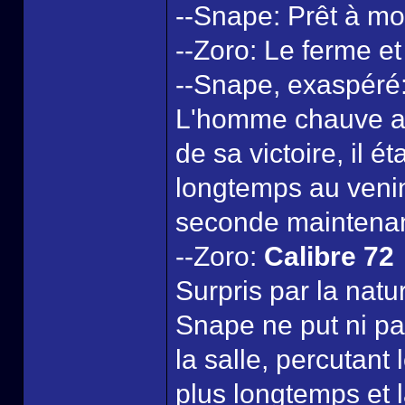
--Snape: Prêt à m
--Zoro: Le ferme e
--Snape, exaspéré:
L'homme chauve at
de sa victoire, il é
longtemps au venin
seconde maintenant
--Zoro:
Calibre 72
Surpris par la natu
Snape ne put ni pare
la salle, percutant
plus longtemps et 