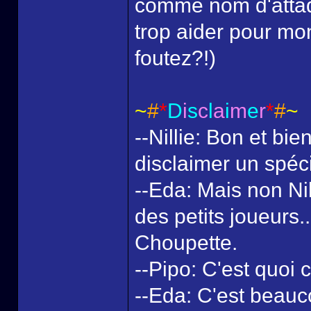
comme nom d'attaqu
trop aider pour m
foutez?!)
~
#
*
D
i
s
c
l
a
i
m
e
r
*
#
~
--Nillie: Bon et bi
disclaimer un spéc
--Eda: Mais non Nil
des petits joueurs
Choupette.
--Pipo: C'est quoi 
--Eda: C'est beauc