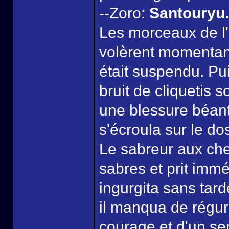
--Zoro:
Santouryu..
Les morceaux de l'
volèrent momentan
était suspendu. Pui
bruit de cliquetis 
une blessure béante
s'écroula sur le do
Le sabreur aux che
sabres et prit immé
ingurgita sans tard
il manqua de régurgi
courage et d'un se