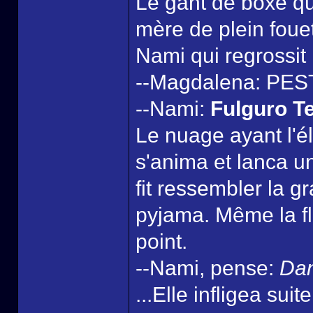
Le gant de boxe qui
mère de plein fouet.
Nami qui regrossit
--Magdalena: PES
--Nami:
Fulguro 
Le nuage ayant l'élé
s'anima et lanca u
fit ressembler la 
pyjama. Même la fl
point.
--Nami, pense:
Dan
...Elle infligea sui