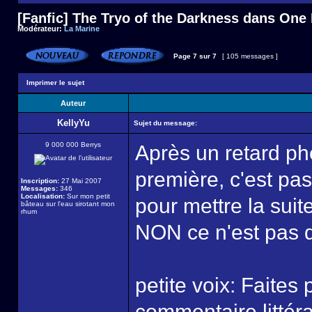
[Fanfic] The Tryo of the Darkness dans One
Modérateur:
La Marine
Page
7
sur
7
[ 105 messages ]
Imprimer le sujet
Auteur
KellyYu
Sujet du message:
9 000 000 Berrys
Après un retard ph
première, c'est pas 
Inscription:
27 Mai 2007
Messages:
346
Localisation:
Sur mon petit
pour mettre la suit
bâteau sur l'eau sirotant mon
rhum
NON ce n'est pas d
petite voix: Faites
commentaire littérai