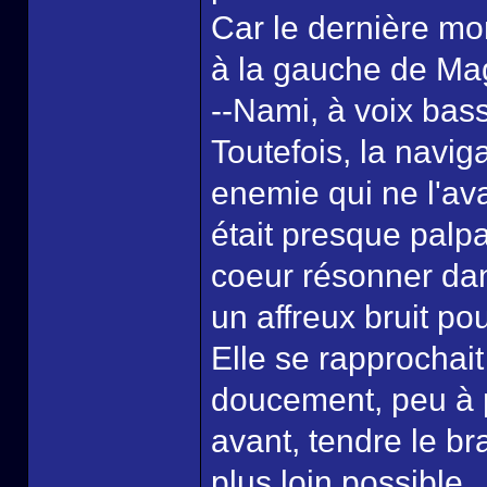
Car le dernière mo
à la gauche de Ma
--Nami, à voix bas
Toutefois, la navig
enemie qui ne l'av
était presque pal
coeur résonner dan
un affreux bruit po
Elle se rapprochait 
doucement, peu à p
avant, tendre le br
plus loin possible.