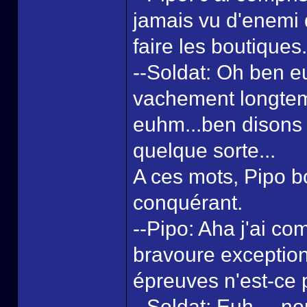
jamais vu d'enemi q
faire les boutiques.
--Soldat: Oh ben euh
vachement longtem
euhm...ben disons 
quelque sorte...
A ces mots, Pipo bo
conquérant.
--Pipo: Aha j'ai co
bravoure exception
épreuves n'est-ce
--Soldat: Euh.....n