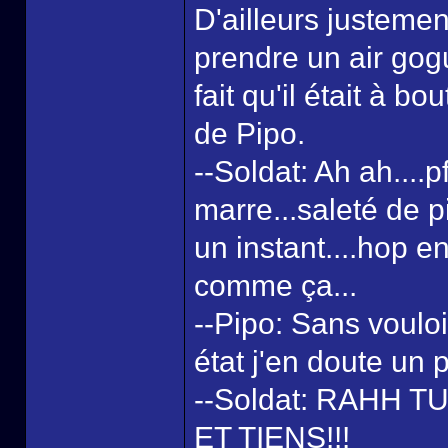
D'ailleurs justemen
prendre un air gog
fait qu'il était à b
de Pipo.
--Soldat: Ah ah....pf
marre...saleté de p
un instant....hop e
comme ça...
--Pipo: Sans voulo
état j'en doute un
--Soldat: RAHH T
ET TIENS!!!