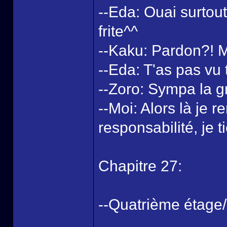
--Eda: Ouai surtou
frite^^
--Kaku: Pardon?! M
--Eda: T'as pas vu 
--Zoro: Sympa la gr
--Moi: Alors là je r
responsabilité, je t
Chapitre 27:
--Quatrième étage/