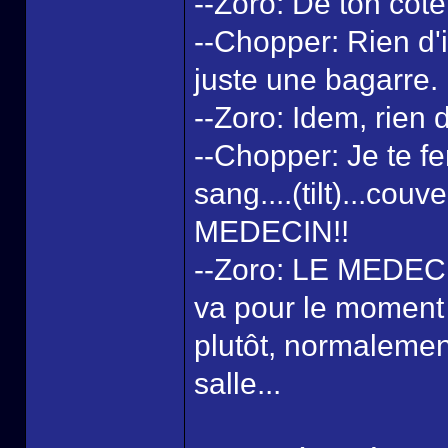
--Zoro: De ton côt
--Chopper: Rien d'
juste une bagarre.
--Zoro: Idem, rie
--Chopper: Je te f
sang....(tilt)...c
MEDECIN!!
--Zoro: LE MEDEC
va pour le moment 
plutôt, normalement
salle...