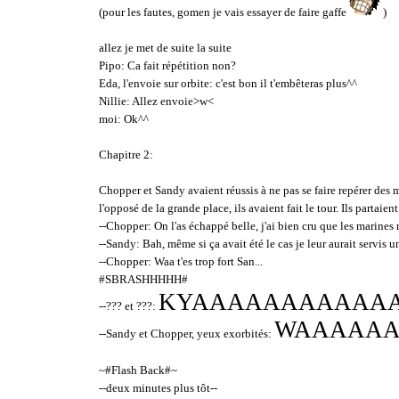
(pour les fautes, gomen je vais essayer de faire gaffe
)
allez je met de suite la suite
Pipo: Ca fait répétition non?
Eda, l'envoie sur orbite: c'est bon il t'embêteras plus^^
Nillie: Allez envoie>w<
moi: Ok^^
Chapitre 2:
Chopper et Sandy avaient réussis à ne pas se faire repérer des m
l'opposé de la grande place, ils avaient fait le tour. Ils partai
--Chopper: On l'as échappé belle, j'ai bien cru que les marine
--Sandy: Bah, même si ça avait été le cas je leur aurait servis 
--Chopper: Waa t'es trop fort San...
#SBRASHHHHH#
KYAAAAAAAAAAA
--??? et ???:
WAAAAA
--Sandy et Chopper, yeux exorbités:
~#Flash Back#~
--deux minutes plus tôt--