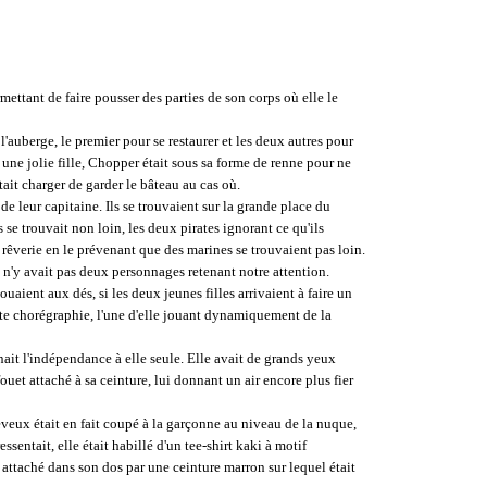
mettant de faire pousser des parties de son corps où elle le
 l'auberge, le premier pour se restaurer et les deux autres pour
une jolie fille, Chopper était sous sa forme de renne pour ne
était charger de garder le bâteau au cas où.
 leur capitaine. Ils se trouvaient sur la grande place du
se trouvait non loin, les deux pirates ignorant ce qu'ils
 rêverie en le prévenant que des marines se trouvaient pas loin.
l n'y avait pas deux personnages retenant notre attention.
aient aux dés, si les deux jeunes filles arrivaient à faire un
etite chorégraphie, l'une d'elle jouant dynamiquement de la
ait l'indépendance à elle seule. Elle avait de grands yeux
uet attaché à sa ceinture, lui donnant un air encore plus fier
eveux était en fait coupé à la garçonne au niveau de la nuque,
sentait, elle était habillé d'un tee-shirt kaki à motif
attaché dans son dos par une ceinture marron sur lequel était