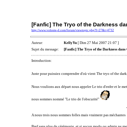
[Fanfic] The Tryo of the Darkness d
http://www.volonte-d.com/forum/viewtopic.php?f=27&t=4732
Auteur:
KellyYu
[ Dim 27 Mai 2007 21:07 ]
Sujet du message:
[Fanfic] The Tryo of the Darkness dans
Introduction:
Juste pour puissiez comprendre d'où vient The tryo of the dark
Nous voulions aux départ nous appeler Le trio d'enfer et le mett
nous sommes nommé "Le trio de l'obscurité"
A nous trois nous sommes folles mais vraiment pas méchantes
Bref sans plus de cérémonie, et si aucun modo ou admin ne me l