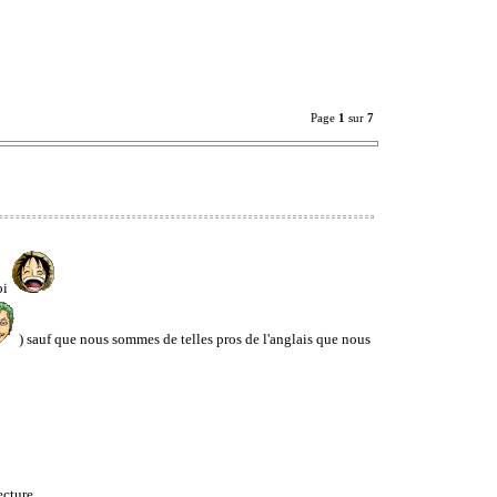
Page
1
sur
7
oi
) sauf que nous sommes de telles pros de l'anglais que nous
ecture