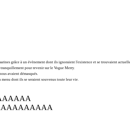
arines grâce à un évènement dont ils ignoraient l'existence et se trouvaient actuellem
ent tranquillement pour revenir sur le Vogue Merry.
s nous avaient démasqués.
un menu dont ils se seraient souvenus toute leur vie.
AAAAAA
AAAAAAAAAA