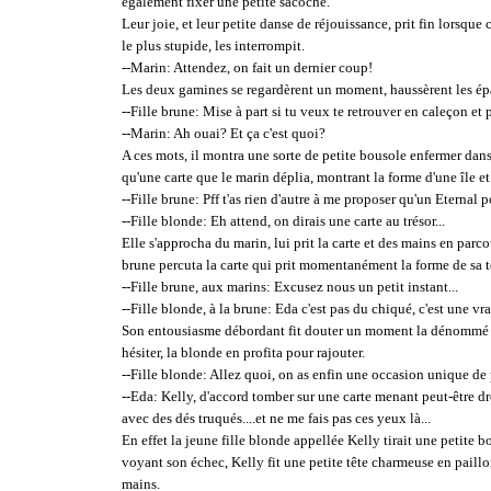
également fixer une petite sacoche.
Leur joie, et leur petite danse de réjouissance, prit fin lorsque
le plus stupide, les interrompit.
--Marin: Attendez, on fait un dernier coup!
Les deux gamines se regardèrent un moment, haussèrent les épau
--Fille brune: Mise à part si tu veux te retrouver en caleçon et 
--Marin: Ah ouai? Et ça c'est quoi?
A ces mots, il montra une sorte de petite bousole enfermer dans 
qu'une carte que le marin déplia, montrant la forme d'une île et
--Fille brune: Pff t'as rien d'autre à me proposer qu'un Eternal
--Fille blonde: Eh attend, on dirais une carte au trésor...
Elle s'approcha du marin, lui prit la carte et des mains en parco
brune percuta la carte qui prit momentanément la forme de sa t
--Fille brune, aux marins: Excusez nous un petit instant...
--Fille blonde, à la brune: Eda c'est pas du chiqué, c'est une vrai
Son entousiasme débordant fit douter un moment la dénommé Eda
hésiter, la blonde en profita pour rajouter.
--Fille blonde: Allez quoi, on as enfin une occasion unique de 
--Eda: Kelly, d'accord tomber sur une carte menant peut-être dro
avec des dés truqués....et ne me fais pas ces yeux là...
En effet la jeune fille blonde appellée Kelly tirait une petite
voyant son échec, Kelly fit une petite tête charmeuse en paillo
mains.