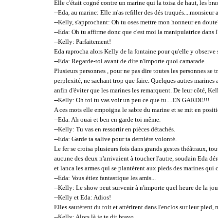
Elle c'était cogné contre un marine qui la toisa de haut, les bra
--Eda, au marine: Elle m'as refiller des dés truqués....monsieur ar
--Kelly, s'approchant: Oh tu oses mettre mon honneur en doute? C
--Eda: Oh tu affirme donc que c'est moi la manipulatrice dans l'
--Kelly: Parfaitement!
Eda raprocha alors Kelly de la fontaine pour qu'elle y observe s
--Eda: Regarde-toi avant de dire n'importe quoi camarade...
Plusieurs personnes , pour ne pas dire toutes les personnes se 
perplexité, ne sachant trop que faire. Quelques autres marines ar
anfin d'éviter que les marines les remarquent. De leur côté, Kel
--Kelly: Oh toi tu vas voir un peu ce que tu....EN GARDE!!!
A ces mots elle empoigna le sabre du marine et se mit en posit
--Eda: Ah ouai et ben en garde toi même.
--Kelly: Tu vas en ressortir en pièces détachés.
--Eda: Garde ta salive pour ta dernière volonté.
Le fer se croisa plusieurs fois dans grands gestes théâtraux, tou
aucune des deux n'arrivaient à toucher l'autre, soudain Eda déra
et lanca les armes qui se plantèrent aux pieds des marines qui 
--Eda: Vous étiez fantastique les amis...
--Kelly: Le show peut survenir à n'importe quel heure de la jou
--Kelly et Eda: Adios!
Elles sautèrent du toit et attérirent dans l'enclos sur leur pied
--Kelly: Alors là je te dit bravo...