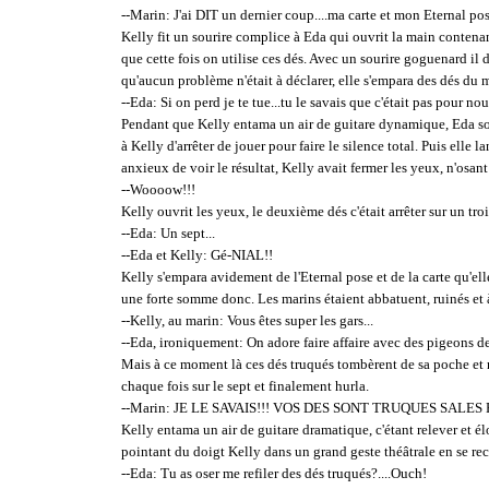
--Marin: J'ai DIT un dernier coup....ma carte et mon Eternal pos
Kelly fit un sourire complice à Eda qui ouvrit la main contenant
que cette fois on utilise ces dés. Avec un sourire goguenard il
qu'aucun problème n'était à déclarer, elle s'empara des dés du m
--Eda: Si on perd je te tue...tu le savais que c'était pas pour nou
Pendant que Kelly entama un air de guitare dynamique, Eda souf
à Kelly d'arrêter de jouer pour faire le silence total. Puis elle
anxieux de voir le résultat, Kelly avait fermer les yeux, n'osan
--Woooow!!!
Kelly ouvrit les yeux, le deuxième dés c'était arrêter sur un trois
--Eda: Un sept...
--Eda et Kelly: Gé-NIAL!!
Kelly s'empara avidement de l'Eternal pose et de la carte qu'ell
une forte somme donc. Les marins étaient abbatuent, ruinés et 
--Kelly, au marin: Vous êtes super les gars...
--Eda, ironiquement: On adore faire affaire avec des pigeons de
Mais à ce moment là ces dés truqués tombèrent de sa poche et ro
chaque fois sur le sept et finalement hurla.
--Marin: JE LE SAVAIS!!! VOS DES SONT TRUQUES SALES 
Kelly entama un air de guitare dramatique, c'étant relever et 
pointant du doigt Kelly dans un grand geste théâtrale en se recu
--Eda: Tu as oser me refiler des dés truqués?....Ouch!