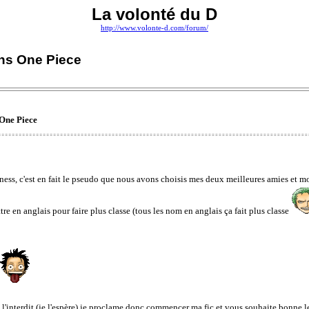
La volonté du D
http://www.volonte-d.com/forum/
ans One Piece
 One Piece
ness, c'est en fait le pseudo que nous avons choisis mes deux meilleures amies et m
re en anglais pour faire plus classe (tous les nom en anglais ça fait plus classe
'interdit (je l'espère) je proclame donc commencer ma fic et vous souhaite bonne l