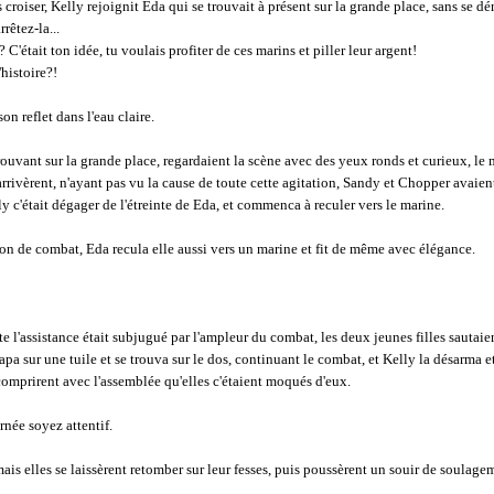
s croiser, Kelly rejoignit Eda qui se trouvait à présent sur la grande place, sans se dé
rêtez-la...
'était ton idée, tu voulais profiter de ces marins et piller leur argent!
histoire?!
on reflet dans l'eau claire.
trouvant sur la grande place, regardaient la scène avec des yeux ronds et curieux, le
rivèrent, n'ayant pas vu la cause de toute cette agitation, Sandy et Chopper avaient pr
ly c'était dégager de l'étreinte de Eda, et commenca à reculer vers le marine.
ion de combat, Eda recula elle aussi vers un marine et fit de même avec élégance.
te l'assistance était subjugué par l'ampleur du combat, les deux jeunes filles sautaien
pa sur une tuile et se trouva sur le dos, continuant le combat, et Kelly la désarma et
comprirent avec l'assemblée qu'elles c'étaient moqués d'eux.
rnée soyez attentif.
, mais elles se laissèrent retomber sur leur fesses, puis poussèrent un souir de soulage