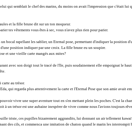
 celui qui semblait le chef des marins, du moins on avait l'impression que c'était lui q
les et la fille brune dit sur un ton moqueur.
parier tes vêtements vous êtes à sec, vous n'avez plus rien pour parier.
un bocal rapellant les sablier, un Eternal pose, permettant d'indiquer la position d'u
 d'une position indiquer par une croix. La fille brune eu un soupire.
 pose et une vieille carte mangés aux mites?
urant avec son doigt tout le tracé de l'île, puis soudainement elle empoignat le haut de
ête.
 carte au trésor.
, qui regarda plus attentivement la carte et l'Eternal Pose que son amie avait em
pouvoir vivre une super aventure tout en s'en mettant plein les poches. C'est la cha
it à un trésor est une aubaine inespérer de vivre comme nous l'avions toujours rêver,
 bouille triste, ces pupilles bizarrement aggrandits, lui donnant un air tellement ka
nant des cils, et commenca une imitation de chaton quand le marin les interrompit b