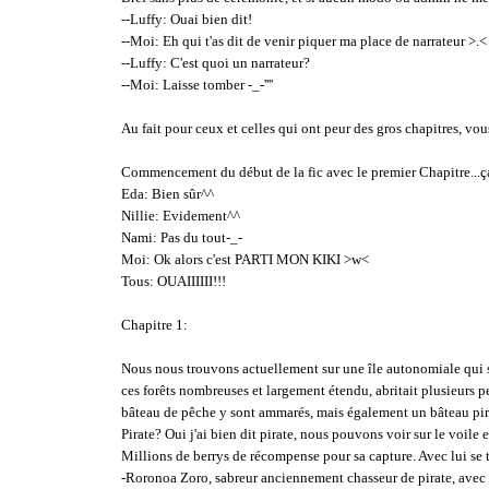
--Luffy: Ouai bien dit!
--Moi: Eh qui t'as dit de venir piquer ma place de narrateur >.<
--Luffy: C'est quoi un narrateur?
--Moi: Laisse tomber -_-''''
Au fait pour ceux et celles qui ont peur des gros chapitres, vous
Commencement du début de la fic avec le premier Chapitre...ça
Eda: Bien sûr^^
Nillie: Evidement^^
Nami: Pas du tout-_-
Moi: Ok alors c'est PARTI MON KIKI >w<
Tous: OUAIIIIII!!!
Chapitre 1:
Nous nous trouvons actuellement sur une île autonomiale qui se 
ces forêts nombreuses et largement étendu, abritait plusieurs p
bâteau de pêche y sont ammarés, mais également un bâteau pir
Pirate? Oui j'ai bien dit pirate, nous pouvons voir sur le voil
Millions de berrys de récompense pour sa capture. Avec lui se 
-Roronoa Zoro, sabreur anciennement chasseur de pirate, avec