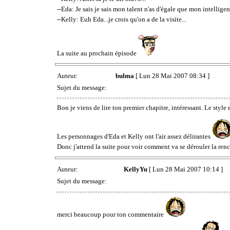
--Eda: Je sais je sais mon talent n'as d'égale que mon intelligenc
--Kelly: Euh Eda...je crois qu'on a de la visite...
La suite au prochain épisode
Auteur:
bulma
[ Lun 28 Mai 2007 08:34 ]
Sujet du message:
Bon je viens de lire ton premier chapitre, intéressant. Le style 
Les personnages d'Eda et Kelly ont l'air assez délirantes
Donc j'attend la suite pour voir comment va se dérouler la renco
Auteur:
KellyYu
[ Lun 28 Mai 2007 10:14 ]
Sujet du message:
merci beaucoup pour ton commentaire