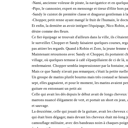
-Nami, ancienne voleuse de pirate, la navigatrice et en quelque
-Pipo, le cannonier, expert en mensonge et tireur d'élite hors pa
-Sandy le cuistot de première classe et dragueur gentleman à la
-Chopper, petit renne ayant mangé le fruit de l'humain, le doc
Et enfin, la dernière as avoir intégrer l'équipage, Nico Robin, 
désire comme des fleurs.
Ce fier équipage se trouvait d'ailleurs dans la ville, ils c'étai
le surveiller. Chopper et Sandy faisaient quelques courses, reg
pas attirer les regards. Quand à Robin et Zoro, la jeune femme ét
Maintenant retournons avec Sandy et Chopper, ils portaient chac
village, où quelques terrasse à café s'éparpillaient de ci de là
renfermaient. Chopper sembla impressionner par la fontaine, ral
Mais ce que Sandy n'avait pas remarquer, c'était la petite ruell
Un groupe de marins plutôt bourrus mais très costaud se faisaien
sept, elles gagnaient, et pour le moment, les marins avaient per
guitare en entonnant un petit air.
Celle qui avait les dés depuis le début avait de longs cheveux 
marrons nuancé élégament de vert, et portait un short en jean, 
et sauvage.
La deuxième, celle qui jouait de la guitare, avait les cheveux
qui était bien dégager, mais devant les cheveux était mi-long ju
camouflage militaire, avec des bandeaus noirs à chaques poigne