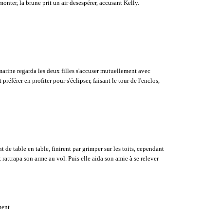
monter, la brune prit un air desespérer, accusant Kelly.
 marine regarda les deux filles s'accuser mutuellement avec
éférer en profiter pour s'éclipser, faisant le tour de l'enclos,
t de table en table, finirent par grimper sur les toits, cependant
 rattrapa son arme au vol. Puis elle aida son amie à se relever
ment.