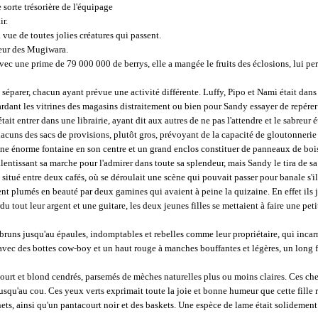
 sorte trésorière de l'équipage
ir.
 vue de toutes jolies créatures qui passent.
teur des Mugiwara.
avec une prime de 79 000 000 de berrys, elle a mangée le fruits des éclosions, lui per
ent séparer, chacun ayant prévue une activité différente. Luffy, Pipo et Nami était dans
ardant les vitrines des magasins distraitement ou bien pour Sandy essayer de repérer 
ait entrer dans une librairie, ayant dit aux autres de ne pas l'attendre et le sabreur 
uns des sacs de provisions, plutôt gros, prévoyant de la capacité de gloutonnerie de
, une énorme fontaine en son centre et un grand enclos constituer de panneaux de bois 
entissant sa marche pour l'admirer dans toute sa splendeur, mais Sandy le tira de sa
e situé entre deux cafés, où se déroulait une scène qui pouvait passer pour banale s'i
t plumés en beauté par deux gamines qui avaient à peine la quizaine. En effet ils jou
du tout leur argent et une guitare, les deux jeunes filles se mettaient à faire une p
bruns jusqu'au épaules, indomptables et rebelles comme leur propriétaire, qui incarn
avec des bottes cow-boy et un haut rouge à manches bouffantes et légères, un long fo
 court et blond cendrés, parsemés de mèches naturelles plus ou moins claires. Ces ch
squ'au cou. Ces yeux verts exprimait toute la joie et bonne humeur que cette fille res
ts, ainsi qu'un pantacourt noir et des baskets. Une espèce de lame était solidement 