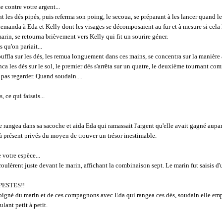
e contre votre argent...
 les dés pipés, puis referma son poing, le secoua, se préparant à les lancer quand le
 demanda à Eda et Kelly dont les visages se décomposaient au fur et à mesure si cela
arin, se retourna brièvement vers Kelly qui fit un sourire géner.
s qu'on pariait...
fla sur les dés, les remua longuement dans ces mains, se concentra sur la manière a
 lanca les dés sur le sol, le premier dés s'arrêta sur un quatre, le deuxième tournant c
t pas regarder. Quand soudain....
, ce qui faisais...
e rangea dans sa sacoche et aida Eda qui ramassait l'argent qu'elle avait gagné aupar
à présent privés du moyen de trouver un trésor inestimable.
 votre espèce...
ulèrent juste devant le marin, affichant la combinaison sept. Le marin fut saisis d'u
PESTES!!
éloigné du marin et de ces compagnons avec Eda qui rangea ces dés, soudain elle em
lant petit à petit.