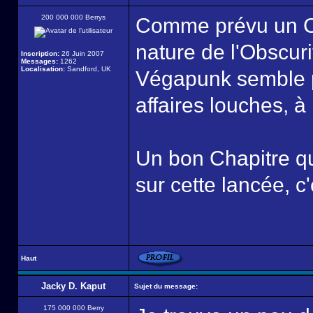
200 000 000 Berrys
Comme prévu un Cha
nature de l'Obscur
Inscription:
26 Juin 2007
Messages:
1262
Localisation:
Sandford, UK
Végapunk semble p
affaires louches, à 
Un bon Chapitre qu
sur cette lancée, c'
Haut
Jacky D. Kaput
Sujet du message:
175 000 000 Berry