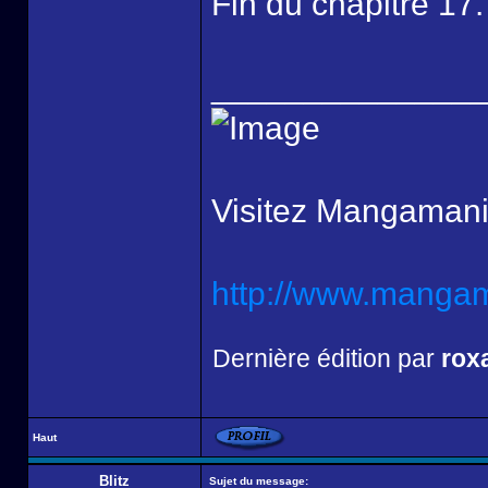
Fin du chapitre 17.
______________
Visitez Mangamani
http://www.mangama
Dernière édition par
rox
Haut
Blitz
Sujet du message: