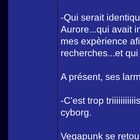
-Qui serait identiqu
Aurore...qui avait 
mes expèrience af
recherches...et qui
A présent, ses lar
-C'est trop triiiiiiii
cyborg.
Vegapunk se retour