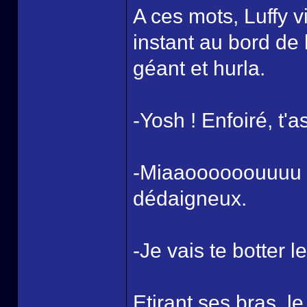
A ces mots, Luffy v
instant au bord de l
géant et hurla.
-Yosh ! Enfoiré, t'a
-Miaaoooooouuuu ! 
dédaigneux.
-Je vais te botter 
Etirant ses bras, le