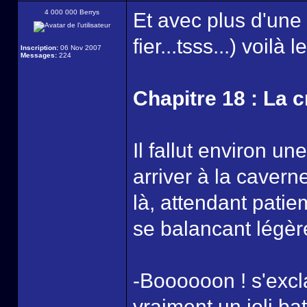
4 000 000 Berrys
Et avec plus d'une 
fier...tsss...) voilà le
Inscription:
06 Nov 2007
Messages:
224
Chapitre 18 : La 
Il fallut environ u
arriver à la cavern
là, attendant patie
se balancant légèr
-Boooooon ! s'excl
vraiment un joli b