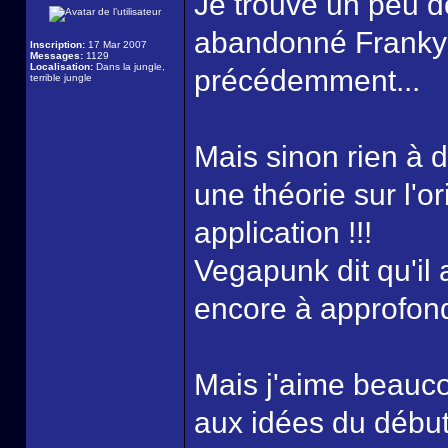
Je trouve un peu 
abandonné Franky a
Inscription:
17 Mar 2007
Messages:
1129
Localisation:
Dans la jungle,
précédemment...
terrible jungle
Mais sinon rien à 
une théorie sur l'o
application !!!
Vegapunk dit qu'il a
encore à approfondi
Mais j'aime beauco
aux idées du début