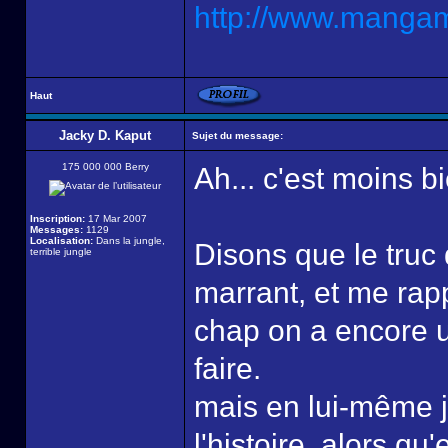
http://www.mangama
Haut
Jacky D. Kaput
Sujet du message:
175 000 000 Berry
Ah... c'est moins b
Inscription:
17 Mar 2007
Messages:
1129
Localisation:
Dans la jungle,
Disons que le truc 
terrible jungle
marrant, et me rap
chap on a encore 
faire.
mais en lui-même j
l'histoire, alors qu'