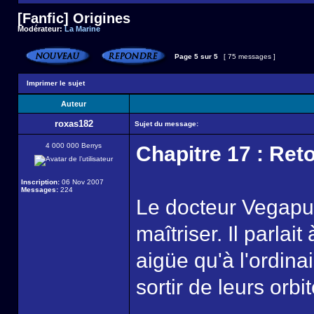
[Fanfic] Origines
Modérateur:
La Marine
Page
5
sur
5
[ 75 messages ]
Imprimer le sujet
Auteur
roxas182
Sujet du message:
4 000 000 Berrys
Chapitre 17 : Ret
Inscription:
06 Nov 2007
Messages:
224
Le docteur Vegapun
maîtriser. Il parla
aigüe qu'à l'ordina
sortir de leurs orbit