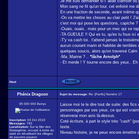
Je me suis demander si t' allait clamser ou 
Mon sang ne fit qu'un tour, cet enfoiré me d
En une fraction de seconde, avant même qu'il
-On va mettre les choses au clair petit ! J'a
c'est moi qui pose les questions, capiche ?
-Ouais, ouais.. mais pour un mec qui se ra
-TA GUEULE !! Qui es tu, qu'es tu fous ici e
-T'y va cash toi.. t'attend jamais le trois
aucun courant marin et habitée de terribles
quelques soucis, alors qu'on traversé Calm B
-Ma..Marine ? ..
*lâche Arnolph*
- Et merde ! Y tourne encore des yeux.. Eh
Haut
Phénix Dragoon
Sujet du message:
Re: [Fanfic] Numéro 17
95 000 000 Berrys
Laisse moi te le dire tout de suite: des fics
personnages par ses yeux, ce qui est vraim
réserverai mon avis là-dessus.
Inscription:
03 Oct 2010
Coté écriture, à part le style très
"cash"
(pou
Messages:
793
texte.
Localisation:
Sur la Mer des
Stratagème, occupé à boire du
Niveau histoire, je ne peux encore émettre a
saké en dévalisant les villages
de pauvres payans