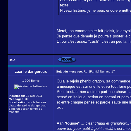
texte.
Niveau histoire, je ne peux encore émettre
Merci, ton commentaire fait plaisir, je croya
Je pense que demain je pourrais poster le 
Et oui c'est assez "cash", c'est un peu la m
Haut
zaxi le dangereux
Sujet du message:
Re: [Fanfic] Numéro 17
1 000 Berrys
Oula je rejoin phenix dragon, sa commence tr
amnésique est sur une ile et va tout faire 
Pour l'instant rien a dire a part une chose :
Inscription:
02 Mai 2011
pensé en italique. action en normal et par
Messages:
30
et entre chaque pensé et parole saute une li
Localisation:
sur le bateau
pirate de zaxi le dangereux,
ex :
dans un océan rempli de
monstre!!
Aah
*tousse*
… c'est chaud et granuleux.. 
ouvrir les yeux petit à petit.. voilà c'est m