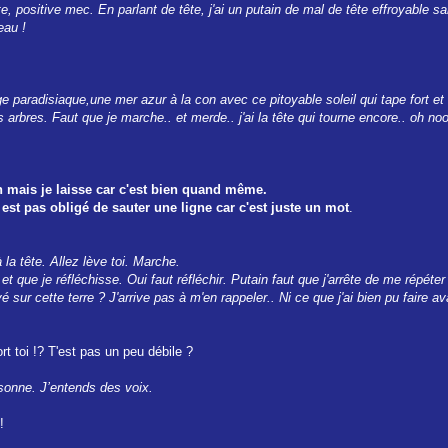
, positive mec. En parlant de tête, j'ai un putain de mal de tête effroyable sans
eau !
ge paradisiaque,une mer azur à la con avec ce pitoyable soleil qui tape fort et
 arbres. Faut que je marche.. et merde.. j'ai la tête qui tourne encore.. oh no
on mais je laisse car c'est bien quand même.
tu est pas obligé de sauter une ligne car c'est juste un mot
.
la tête. Allez lève toi. Marche.
 que je réfléchisse. Oui faut réfléchir. Putain faut que j'arrête de me répéter ! 
 sur cette terre ? J'arrive pas à m'en rappeler.. Ni ce que j'ai bien pu faire 
rt toi !? T'est pas un peu débile ?
sonne. J’entends des voix.
!