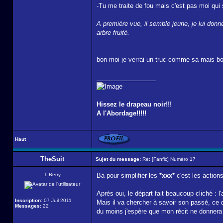
-Tu me traite de fou mais c'est pas moi qui
A première vue, il semble jeune, je lui donn
arbre fruité.
bon moi je verrai un truc comme sa mais bon
_________________
Hissez le drapeau noir!!!
A l'Abordage!!!!!
Haut
TheSuit
Sujet du message:
Re: [Fanfic] Numéro 17
1 Berry
Ba pour simplifier les
*xxx*
c'est les actions
Après oui, le départ fait beaucoup cliché :
Inscription:
07 Juil 2011
Mais il va chercher à savoir son passé, ce qu
Messages:
22
du moins j'espère que mon récit ne donnera