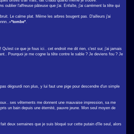
elques brises d'air frais, fait chaud quand même je trouve.
 oublier l'affreuse pâteuse que j'ai. Enfaîte, j'ai carrément la tête qui
bruit. Le calme plat. Même les arbres bougent pas. D'ailleurs j'ai
onnn..»
*tombe*
.
Qu'est ce que je fous ici.. cet endroit me dit rien, c'est sur, j'ai jamais
avant.. Pourquoi je me cogne la tête contre le sable ? Je deviens fou ? Je
t pas dégourdi non plus, y lui faut une pige pour descendre d'un simple
 genoux.. ses vêtements me donnent une mauvaise impression, sa me
tre pris un bain depuis une éternité, pauvre jeune. Mon seul moyen de
 fait deux semaines que je suis bloqué sur cette putain d'île seul, alors