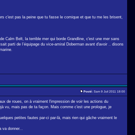
alors c'est pas la peine que tu fasse le comique et que tu me les brisent,
e Calm Belt, la terrible mer qui borde Grandline, c'est une mer sans
ait parti de l’équipage du vice-amiral Doberman avant d'avoir .. disons
-marine.
Posté:
Sam 9 Juil 2011 18:00
eaux de roues, on à vraiment l'impression de voir les actions du
éjà vu, mais pas de ta façon. Mais comme c'est une prologue, je
uelques petites fautes par-ci par-là, mais rien qui gâche vraiment le
a va donner...