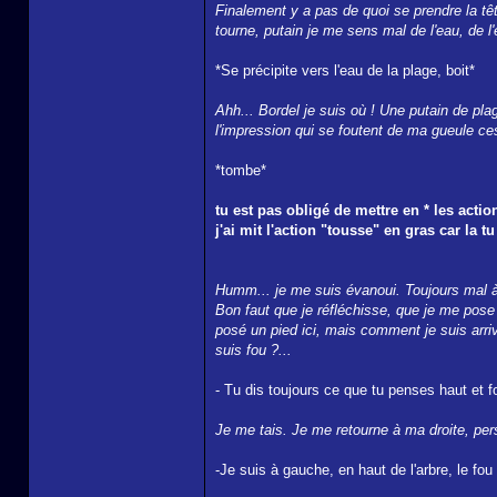
Finalement y a pas de quoi se prendre la tête
tourne, putain je me sens mal de l'eau, de l'
*Se précipite vers l'eau de la plage, boit*
Ahh... Bordel je suis où ! Une putain de pla
l'impression qui se foutent de ma gueule ces
*tombe*
tu est pas obligé de mettre en * les acti
j'ai mit l'action "tousse" en gras car la 
Humm... je me suis évanoui. Toujours mal à 
Bon faut que je réfléchisse, que je me pose et
posé un pied ici, mais comment je suis arrivé
suis fou ?...
- Tu dis toujours ce que tu penses haut et fo
Je me tais. Je me retourne à ma droite, per
-Je suis à gauche, en haut de l'arbre, le fou 