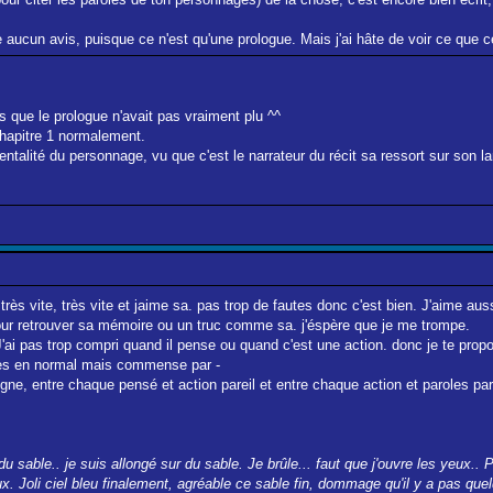
 aucun avis, puisque ce n'est qu'une prologue. Mais j'ai hâte de voir ce que c
is que le prologue n'avait pas vraiment plu ^^
chapitre 1 normalement.
entalité du personnage, vu que c'est le narrateur du récit sa ressort sur son 
ès vite, très vite et jaime sa. pas trop de fautes donc c'est bien. J'aime auss
pour retrouver sa mémoire ou un truc comme sa. j'éspère que je me trompe.
 J'ai pas trop compri quand il pense ou quand c'est une action. donc je te prop
oles en normal mais commense par -
gne, entre chaque pensé et action pareil et entre chaque action et paroles par
du sable.. je suis allongé sur du sable. Je brûle... faut que j'ouvre les yeu
ieux. Joli ciel bleu finalement, agréable ce sable fin, dommage qu'il y a pas qu