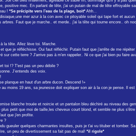
ieux. Joli ciel bleu finalement, agréable ce sable fin, dommage qu'il y a pas qu
, positive mec. En parlant de tête, j'ai un putain de mal de tête effroyable sans
'eau !
*Se précipite vers l'eau de la plage, boit*
Ahh...
disiaque,une mer azur à la con avec ce pitoyable soleil qui tape fort et aucun 
 arbres. Faut que je marche.. et merde.. j'ai la tête qui tourne encore.. oh no
 la tête. Allez lève toi. Marche.
 que je réfléchisse. Oui faut réfléchir. Putain faut que j'arrête de me répéter ! 
 sur cette terre ? J'arrive pas à m'en rappeler.. Ni ce que j'ai bien pu faire 
rt toi !? T'est pas un peu débile ?
sonne. J’entends des voix.
!
 se planque en haut d'un arbre ducon. Descend !»
e au moins 19 ans, sa jeunesse doit expliquer son air à la con je pense. Il es
chemise blanche trouée et noircie et un pantalon bleu déchiré au niveau des
ine plus petit que moi de taille,les cheveux court blond, et semble ne plus s'ê
faut que j'en profite.
ve ?
ndu gueuler quelques charmantes insultes, puis je t'ai vu tituber et tomber. Sa
 rire, un peu de divertissement sa fait pas de mal!
*il rigole*