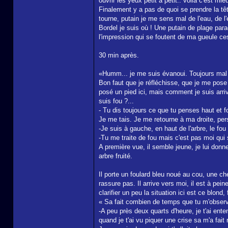
ouvrir les yeux petit à petit.. voilà c'est m
Finalement y a pas de quoi se prendre la tête
tourne, putain je me sens mal de l'eau, de l
Bordel je suis où ! Une putain de plage para
l'impression qui se foutent de ma gueule ces
30 min après.
«Humm... je me suis évanoui. Toujours mal à
Bon faut que je réfléchisse, que je me pose et
posé un pied ici, mais comment je suis arrivé
suis fou ?...
- Tu dis toujours ce que tu penses haut et fo
Je me tais. Je me retourne à ma droite, per
-Je suis à gauche, en haut de l'arbre, le fou 
-Tu me traite de fou mais c'est pas moi qui
A première vue, il semble jeune, je lui donn
arbre fruité.
Il porte un foulard bleu noué au cou, une 
rassure pas. Il arrive vers moi, il est à pe
clarifier un peu la situation ici est ce blond, 
« Sa fait combien de temps que tu m'obser
-A peu près deux quarts d'heure, je t'ai ente
quand je t'ai vu piquer une crise sa m'a fait