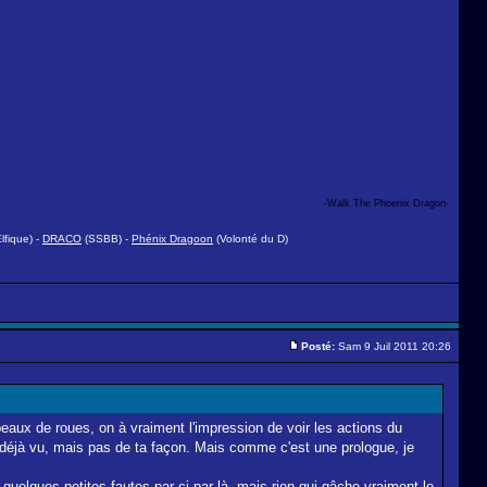
-Walk The Phoenix Dragon-
fique) -
DRACO
(SSBB) -
Phénix Dragoon
(Volonté du D)
Posté:
Sam 9 Juil 2011 20:26
apeaux de roues, on à vraiment l'impression de voir les actions du
 déjà vu, mais pas de ta façon. Mais comme c'est une prologue, je
 quelques petites fautes par-ci par-là, mais rien qui gâche vraiment le