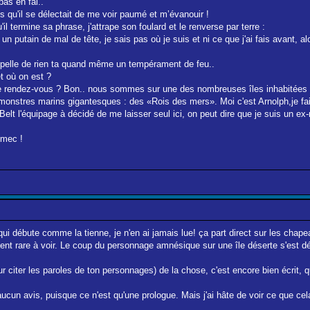
pas en fai..
is qu'il se délectait de me voir paumé et m’évanouir !
 termine sa phrase, j'attrape son foulard et le renverse par terre :
i un putain de mal de tête, je sais pas où je suis et ni ce que j'ai fais avant, 
ppelle de rien ta quand même un tempérament de feu..
t où on est ?
ième rendez-vous ? Bon.. nous sommes sur une des nombreuses îles inhabitées d
 monstres marins gigantesques : des «Rois des mers». Moi c'est Arnolph,je fais
elt l'équipage à décidé de me laisser seul ici, on peut dire que je suis un ex
 mec !
 qui débute comme la tienne, je n'en ai jamais lue! ça part direct sur les chap
ent rare à voir. Le coup du personnage amnésique sur une île déserte s'est d
r citer les paroles de ton personnages) de la chose, c'est encore bien écrit, q
ucun avis, puisque ce n'est qu'une prologue. Mais j'ai hâte de voir ce que cel