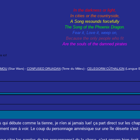
In the darkness or light,
In cities or the countryside,
A Song resounds forcefully
The Song of the Phoenix Dragon.
Fear it, Love it, weep on,
Because the only people who fit
Are the souls of the damned pirates
s ici!
AMOU
(Star Wars) -
CONFUSED DRUADAN
(Terre du Milieu) -
CELEGORM CÚTHALION
(Langue El
cs qui débute comme la tienne, je n'en ai jamais lue! ça part direct sur les ch
ment rare à voir. Le coup du personnage amnésique sur une île déserte s'est
our citer les paroles de ton personnages) de la chose, c'est encore bien écrit,