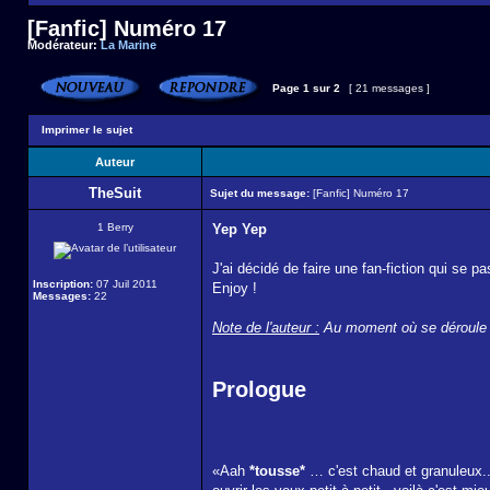
[Fanfic] Numéro 17
Modérateur:
La Marine
Page
1
sur
2
[ 21 messages ]
Imprimer le sujet
Auteur
TheSuit
Sujet du message:
[Fanfic] Numéro 17
1 Berry
Yep Yep
J'ai décidé de faire une fan-fiction qui se 
Inscription:
07 Juil 2011
Enjoy !
Messages:
22
Note de l'auteur :
Au moment où se déroule l'h
Prologue
«Aah
*tousse*
… c'est chaud et granuleux.. 