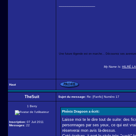
_________________
Une future légende est en marche... Découvrez ses aventure
My Name Is:
HILRÉ L
Haut
TheSuit
Sujet du message:
Re: [Fanfic] Numéro 17
1 Berry
Phénix Dragoon a écrit:
Laisse moi te le dire tout de suite: des fi
Inscription:
07 Juil 2011
personnages par ses yeux, ce qui est vrai
Messages:
22
réserverai mon avis là-dessus.
Coté écriture, à part le style très
"cash"
(p