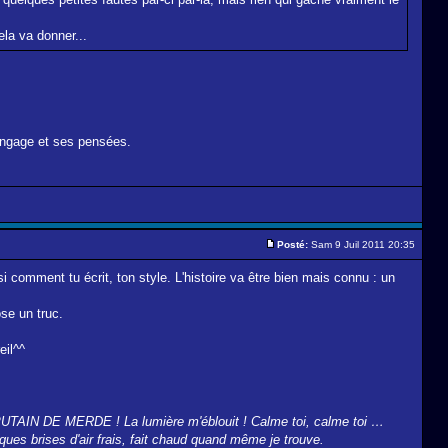
ela va donner...
langage et ses pensées.
Posté:
Sam 9 Juil 2011 20:35
i comment tu écrit, ton style. L'histoire va être bien mais connu : un
ose un truc.
eil^^
x.. PUTAIN DE MERDE ! La lumière m'éblouit ! Calme toi, calme toi …
elques brises d'air frais, fait chaud quand même je trouve.