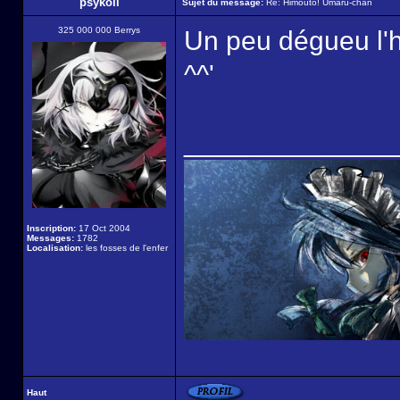
psykoli
Sujet du message:
Re: Himouto! Umaru-chan
325 000 000 Berrys
Un peu dégueu l'hi
^^'
______________
Inscription:
17 Oct 2004
Messages:
1782
Localisation:
les fosses de l'enfer
Haut