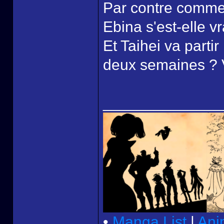
Par contre comme 
Ebina s'est-elle 
Et Taihei va parti
deux semaines ? Vo
______________
•
Manga List
|
Ani