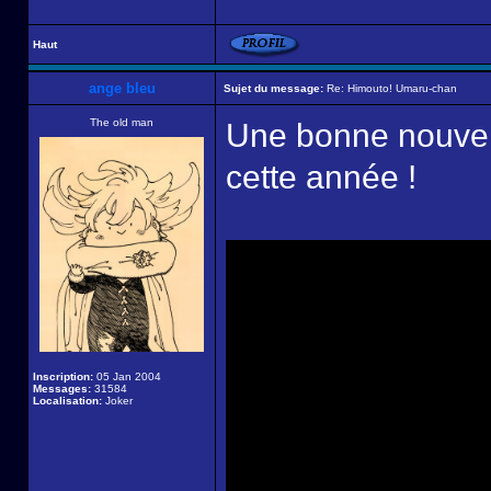
Haut
ange bleu
Sujet du message:
Re: Himouto! Umaru-chan
The old man
Une bonne nouvell
cette année !
Inscription:
05 Jan 2004
Messages:
31584
Localisation:
Joker