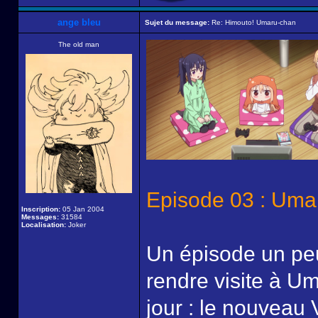
ange bleu
Sujet du message:
Re: Himouto! Umaru-chan
The old man
Episode 03 : Uma
Inscription:
05 Jan 2004
Messages:
31584
Localisation:
Joker
Un épisode un peu
rendre visite à Um
jour : le nouveau 