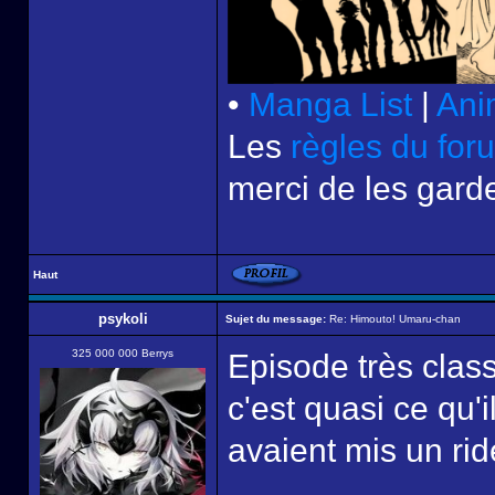
•
Manga List
|
Ani
Les
règles du for
merci de les garde
Haut
psykoli
Sujet du message:
Re: Himouto! Umaru-chan
325 000 000 Berrys
Episode très clas
c'est quasi ce qu'
avaient mis un ri