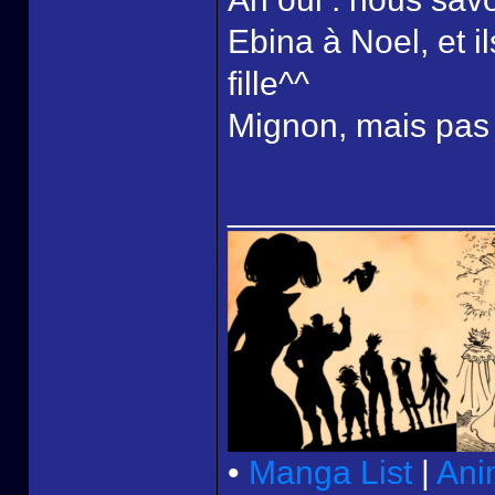
Ebina à Noel, et il
fille^^
Mignon, mais pas 
______________
•
Manga List
|
Ani