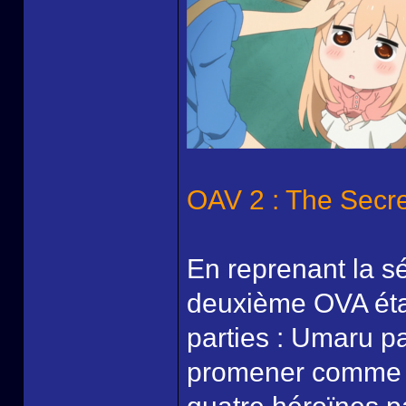
OAV 2 : The Secr
En reprenant la s
deuxième OVA étai
parties : Umaru p
promener comme c