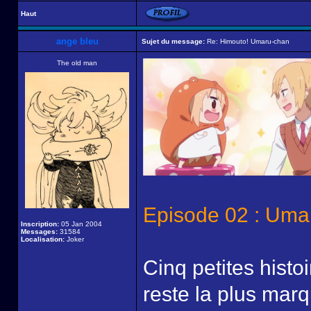
Haut
ange bleu
Sujet du message:
Re: Himouto! Umaru-chan
The old man
Episode 02 : Uma
Inscription:
05 Jan 2004
Messages:
31584
Localisation:
Joker
Cinq petites hist
reste la plus marq