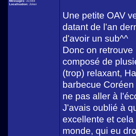
Messages:
31584
Localisation:
Joker
Une petite OAV v
datant de l'an der
d'avoir un sub^^
Donc on retrouve l
composé de plusieu
(trop) relaxant, H
barbecue Coréen e
ne pas aller à l'éc
J'avais oublié à q
excellente et cela 
monde, qui eu droi