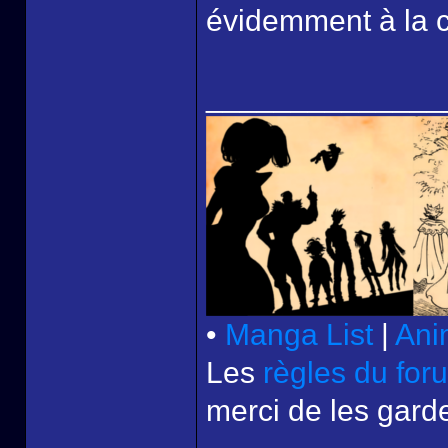
évidemment à la 
______________
•
Manga List
|
Ani
Les
règles du for
merci de les garde