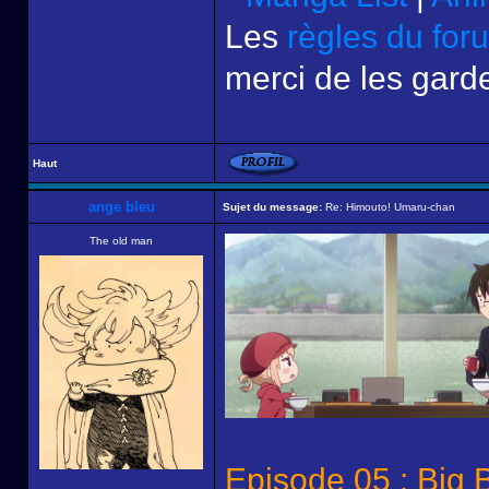
Les
règles du for
merci de les garde
Haut
ange bleu
Sujet du message:
Re: Himouto! Umaru-chan
The old man
Episode 05 : Big 