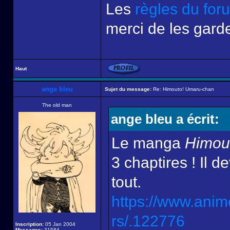
Les
règles du for
merci de les garde
Haut
ange bleu
Sujet du message:
Re: Himouto! Umaru-chan
The old man
ange bleu a écrit:
Le manga
Himou
3 chaptires ! Il d
tout.
https://www.ani
rs/.122776
Inscription:
05 Jan 2004
Messages:
31584