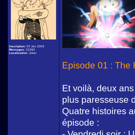
Inscription:
05 Jan 2004
Messages:
31584
Localisation:
Joker
Episode 01 : The
Et voilà, deux an
plus paresseuse de
Quatre histoires 
épisode :
- Vendredi soir : 