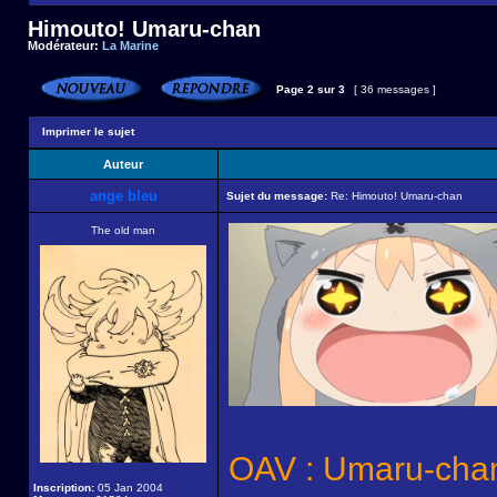
Himouto! Umaru-chan
Modérateur:
La Marine
Page
2
sur
3
[ 36 messages ]
Imprimer le sujet
Auteur
ange bleu
Sujet du message:
Re: Himouto! Umaru-chan
The old man
OAV : Umaru-cha
Inscription:
05 Jan 2004