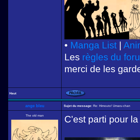
•
Manga List
|
Ani
Les
règles du for
merci de les garde
Haut
ange bleu
Sujet du message:
Re: Himouto! Umaru-chan
The old man
C'est parti pour la