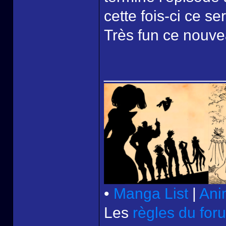
cette fois-ci ce s
Très fun ce nouvea
______________
•
Manga List
|
Ani
Les
règles du for