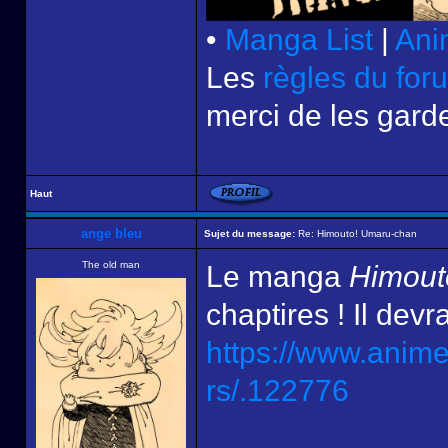
•
Manga List
|
Ani
Les
règles du for
merci de les garde
Haut
ange bleu
Sujet du message:
Re: Himouto! Umaru-chan
The old man
Le manga
Himout
chaptires ! Il devr
https://www.anim
rs/.122776