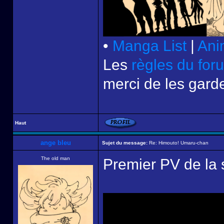
•
Manga List
|
Ani
Les
règles du for
merci de les garde
Haut
ange bleu
Sujet du message:
Re: Himouto! Umaru-chan
The old man
Premier PV de la 