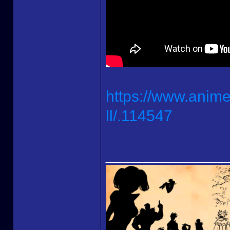
https://www.anim
ll/.114547
______________