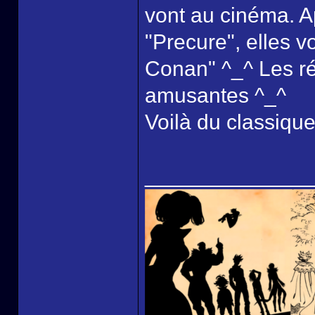
vont au cinéma. Ap
"Precure", elles v
Conan" ^_^ Les ré
amusantes ^_^
Voilà du classiqu
______________