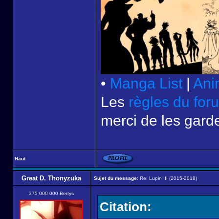
•
Manga List
|
Ani
Les
règles du for
merci de les garde
Haut
Great D. Thonyzuka
Sujet du message:
Re: Lupin III (2015-2018)
375 000 000 Berrys
Citation: