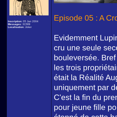
Episode 05 : A Cr
Inscription:
05 Jan 2004
Messages:
31589
Localisation:
Joker
Evidemment Lupin 
cru une seule sec
bouleversée. Bref 
les trois propriéta
était la Réalité A
uniquement par des
C'est la fin du pr
pour jeune fille p