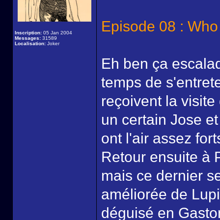
Episode 08 : Who
Inscription:
05 Jan 2004
Messages:
31589
Localisation:
Joker
Eh ben ça escalad
temps de s'entrete
reçoivent la visit
un certain Jose e
ont l'air assez for
Retour ensuite à P
mais ce dernier 
améliorée de Lupin 
déguisé en Gaston