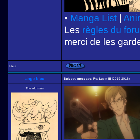
•
Manga List
|
Ani
Les
règles du for
merci de les garde
Haut
ange bleu
Sujet du message:
Re: Lupin III (2015-2018)
The old man