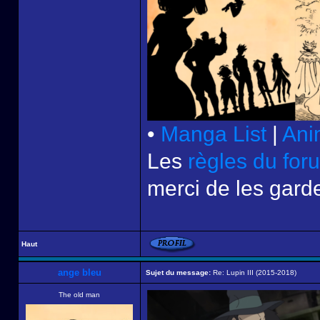
•
Manga List
|
Ani
Les
règles du for
merci de les garde
Haut
ange bleu
Sujet du message:
Re: Lupin III (2015-2018)
The old man