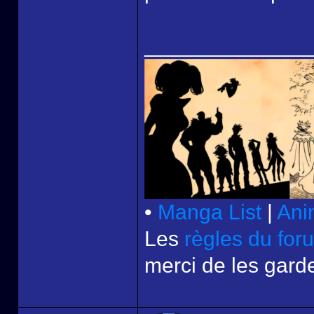
______________
•
Manga List
|
Ani
Les
règles du for
merci de les garde