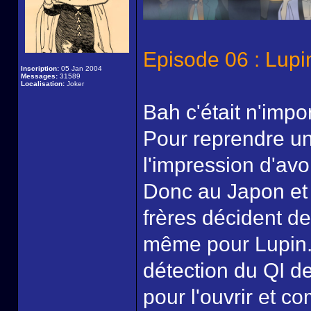
Episode 06 : Lupi
Inscription:
05 Jan 2004
Messages:
31589
Localisation:
Joker
Bah c'était n'impor
Pour reprendre un
l'impression d'av
Donc au Japon et 
frères décident de 
même pour Lupin. 
détection du QI de
pour l'ouvrir et c