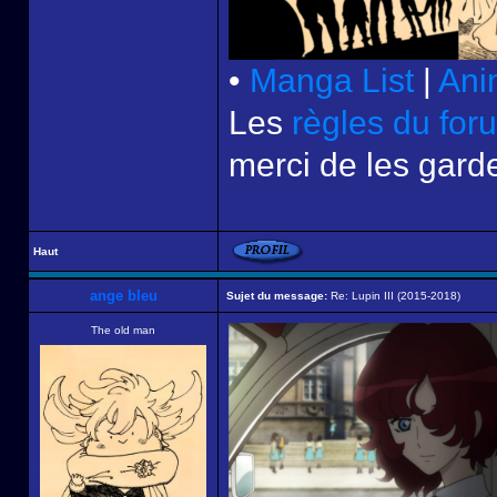
•
Manga List
|
Ani
Les
règles du for
merci de les garde
Haut
ange bleu
Sujet du message:
Re: Lupin III (2015-2018)
The old man