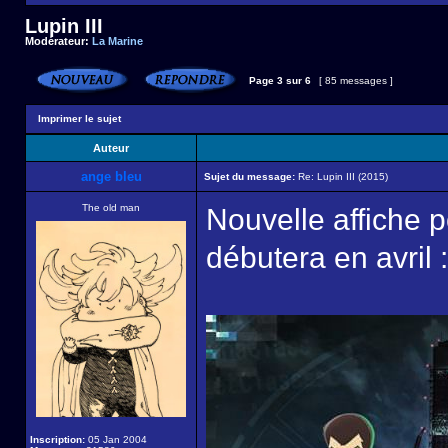
Lupin III
Modérateur:
La Marine
Page
3
sur
6
[ 85 messages ]
Imprimer le sujet
Auteur
ange bleu
Sujet du message:
Re: Lupin III (2015)
The old man
Nouvelle affiche p
débutera en avril :
Inscription:
05 Jan 2004