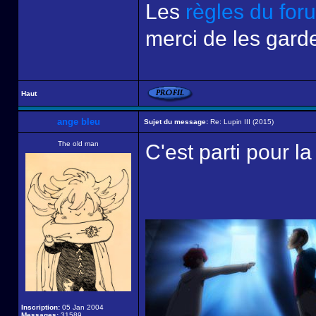
Les
règles du for
merci de les garde
Haut
ange bleu
Sujet du message:
Re: Lupin III (2015)
The old man
C'est parti pour la
Inscription:
05 Jan 2004
Messages:
31589