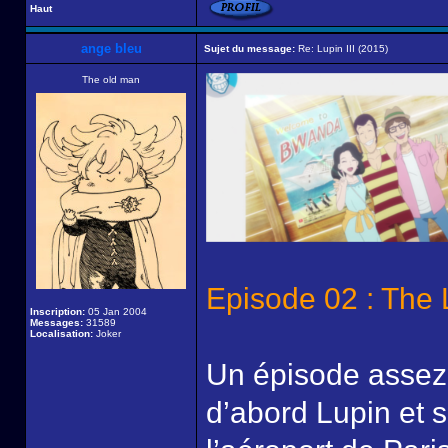
Haut
ange bleu
Sujet du message:
Re: Lupin III (2015)
The old man
Episode 02 : The
Inscription:
05 Jan 2004
Messages:
31589
Localisation:
Joker
Un épisode assez 
d’abord Lupin et s