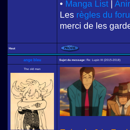
•
Manga List
|
Ani
Les
règles du for
merci de les garde
Haut
ange bleu
Sujet du message:
Re: Lupin III (2015-2018)
The old man