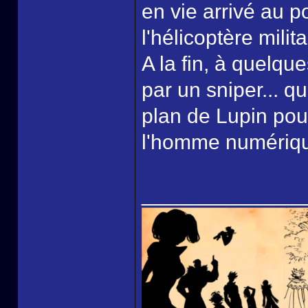
en vie arrivé au p
l'hélicoptère milita
A la fin, à quelque
par un sniper... q
plan de Lupin pou
l'homme numériqu
______________