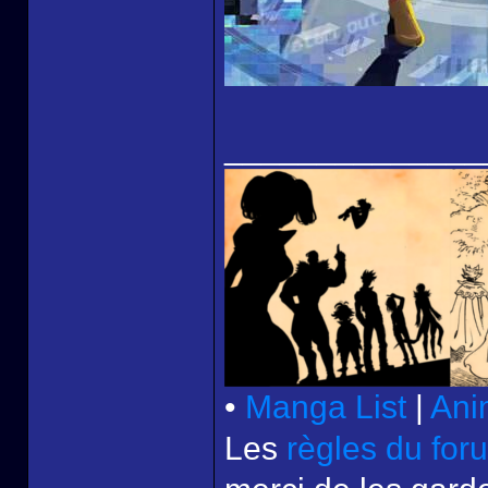
______________
•
Manga List
|
Ani
Les
règles du for