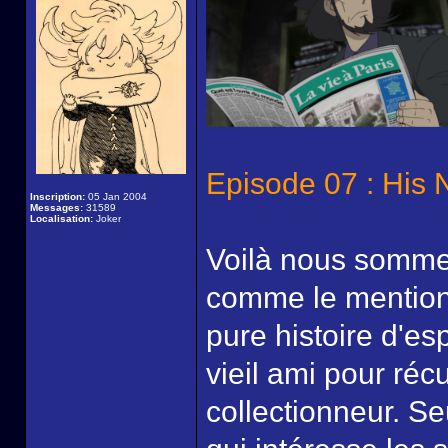
Episode 07 : His 
Inscription:
05 Jan 2004
Messages:
31589
Localisation:
Joker
Voilà nous sommes
comme le mention
pure histoire d'es
vieil ami pour ré
collectionneur. S