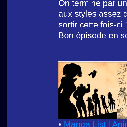
On termine par un
aux styles assez d
sortir cette fois-ci 
Bon épisode en soi
______________
•
Manga List
|
Ani