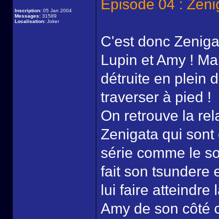
Episode 04 : Zeni
Inscription:
05 Jan 2004
Messages:
31589
Localisation:
Joker
C'est donc Zeniga
Lupin et Amy ! Ma
détruite en plein dé
traverser à pied !
On retrouve la rel
Zenigata qui sont 
série comme le s
fait son tsundere 
lui faire atteindre 
Amy de son côté c