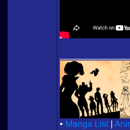
______________
•
Manga List
|
Ani