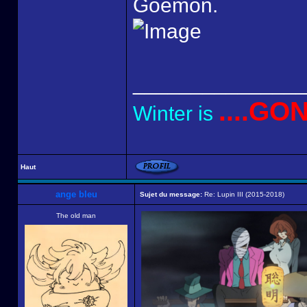
Goemon.
______________
....GO
Winter is
Haut
ange bleu
Sujet du message:
Re: Lupin III (2015-2018)
The old man