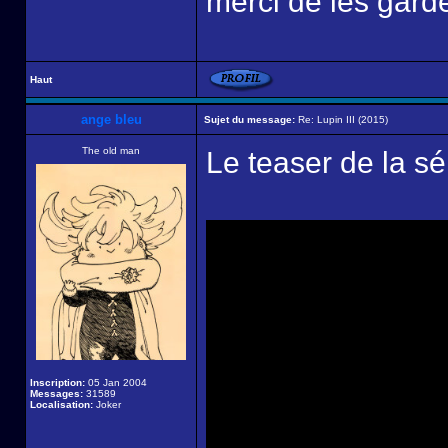
merci de les garde
Haut
ange bleu
Sujet du message:
Re: Lupin III (2015)
The old man
Le teaser de la sér
Inscription:
05 Jan 2004
Messages:
31589
Localisation:
Joker