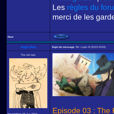
Les
règles du for
merci de les garde
Haut
ange bleu
Sujet du message:
Re: Lupin III (2015-2018)
The old man
Episode 03 : The 
Inscription:
05 Jan 2004