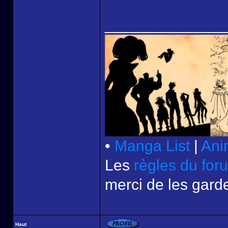
______________
•
Manga List
|
Ani
Les
règles du for
merci de les garde
Haut