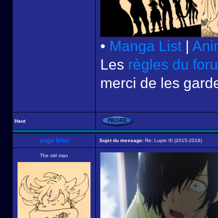
•
Manga List
|
Ani
Les
règles du for
merci de les garde
Haut
ange bleu
Sujet du message:
Re: Lupin III (2015-2018)
The old man