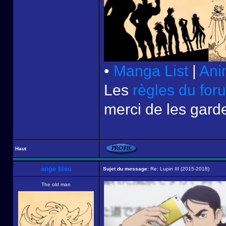
•
Manga List
|
Ani
Les
règles du for
merci de les garde
Haut
ange bleu
Sujet du message:
Re: Lupin III (2015-2018)
The old man