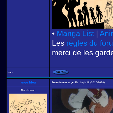
•
Manga List
|
Ani
Les
règles du for
merci de les garde
Haut
ange bleu
Sujet du message:
Re: Lupin III (2015-2018)
The old man