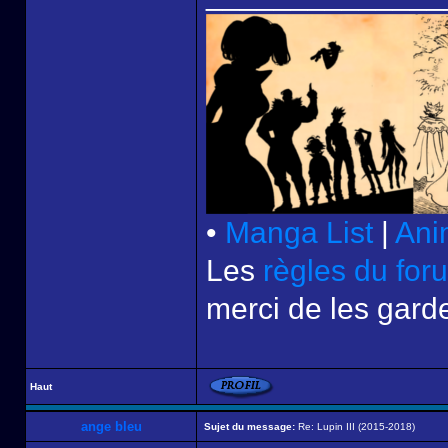
•
Manga List
|
Ani
Les
règles du for
merci de les garde
Haut
ange bleu
Sujet du message:
Re: Lupin III (2015-2018)