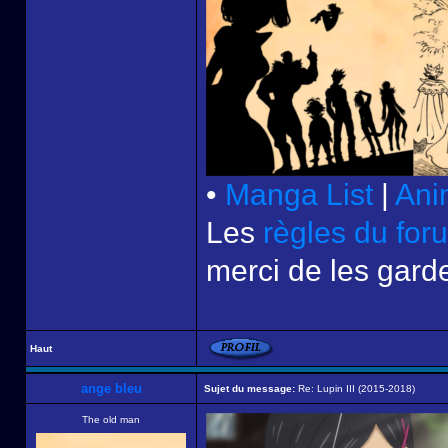
•
Manga List
|
Ani
Les
règles du for
merci de les garde
Haut
ange bleu
Sujet du message:
Re: Lupin III (2015-2018)
The old man