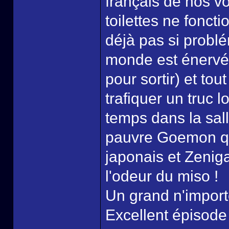
français de nos v
toilettes ne foncti
déjà pas si problé
monde est énervé 
pour sortir) et to
trafiquer un truc l
temps dans la sall
pauvre Goemon q
japonais et Zenigat
l'odeur du miso !
Un grand n'import
Excellent épisode