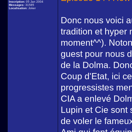
Inscription:
05 Jan 2004
Messages:
31585
Localisation:
Joker
Donc nous voici 
tradition et hyper
moment^^). Notons
guest pour nous d
de la Dolma. Don
Coup d'Etat, ici ce
progressistes men
CIA a enlevé Dolm
Lupin et Cie sont 
de voler le fameux