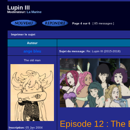
Lupin III
Modérateur:
La Marine
Page
4
sur
6
[ 85 messages ]
Imprimer le sujet
Auteur
ange bleu
Sujet du message:
Re: Lupin III (2015-2018)
The old man
Episode 12 : The
Inscription:
05 Jan 2004