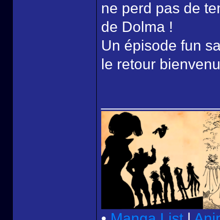
ne perd pas de te
de Dolma !
Un épisode fun sa
le retour bienvenu
______________
•
Manga List
|
Ani