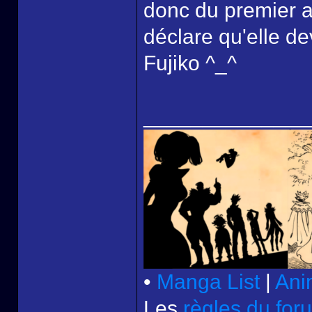
donc du premier a
déclare qu'elle d
Fujiko ^_^
______________
•
Manga List
|
Ani
Les
règles du for