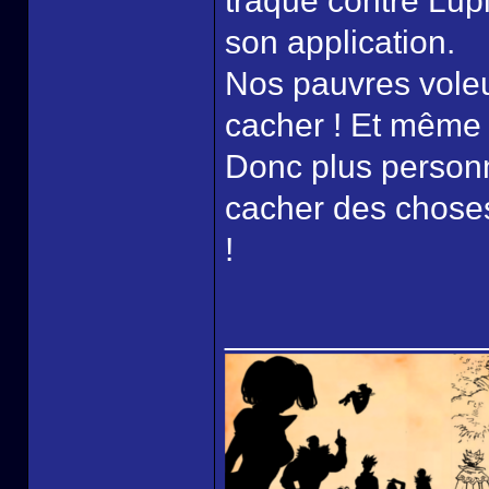
traque contre Lupi
son application.
Nos pauvres voleu
cacher ! Et même 
Donc plus personn
cacher des chose
!
______________