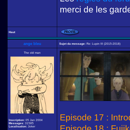
merci de les garde
Haut
ange bleu
Sujet du message:
Re: Lupin III (2015-2018)
The old man
Episode 17 : Intro
Inscription:
05 Jan 2004
Messages:
31585
Episode 18 : Fuji
Localisation:
Joker