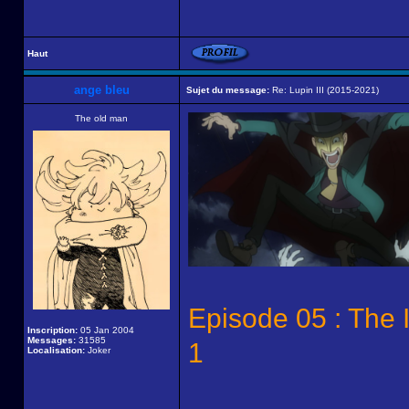
Haut
ange bleu
Sujet du message:
Re: Lupin III (2015-2021)
The old man
Episode 05 : The 
Inscription:
05 Jan 2004
Messages:
31585
1
Localisation:
Joker