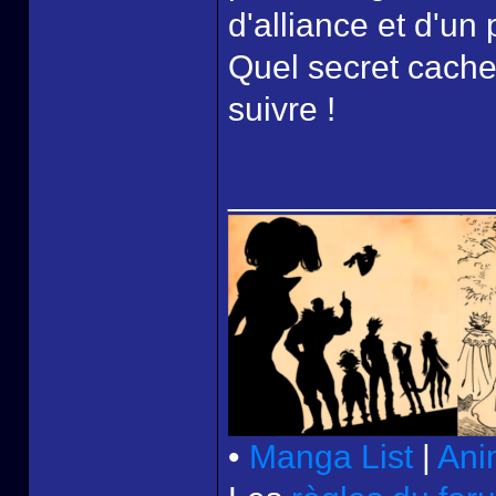
d'alliance et d'un 
Quel secret cache
suivre !
______________
•
Manga List
|
Ani