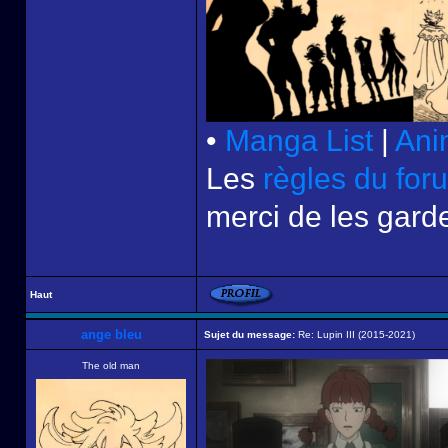
•
Manga List
|
Ani
Les
règles du for
merci de les garde
Haut
ange bleu
Sujet du message:
Re: Lupin III (2015-2021)
The old man