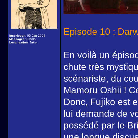
Episode 10 : Darw
Inscription:
05 Jan 2004
Messages:
31585
Localisation:
Joker
En voilà un épisod
chute très mystiqu
scénariste, du coup
Mamoru Oshii ! Ce
Donc, Fujiko est 
lui demande de vol
possédé par le Br
une longue discus