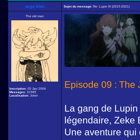
ange bleu
Sujet du message:
Re: Lupin III (2015-2021)
The old man
Episode 09 : The
Inscription:
05 Jan 2004
Messages:
31585
Localisation:
Joker
La gang de Lupin p
légendaire, Zeke B
Une aventure qui 