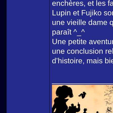
enchères, et les f
Lupin et Fujiko s
une vieille dame q
paraît ^_^
Une petite aventu
une conclusion re
d'histoire, mais b
______________