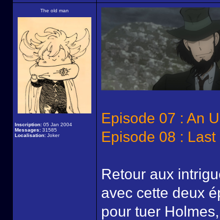
The old man
Episode 07 : An U
Inscription:
05 Jan 2004
Messages:
31585
Episode 08 : Last 
Localisation:
Joker
Retour aux intrig
avec cette deux é
pour tuer Holmes,