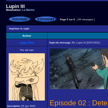
Lupin III
Modérateur:
La Marine
Page
5
sur
6
[ 85 messages ]
Imprimer le sujet
Auteur
ange bleu
Sujet du message:
Re: Lupin III (2015-2021)
The old man
Episode 02 : Dete
Inscription:
05 Jan 2004