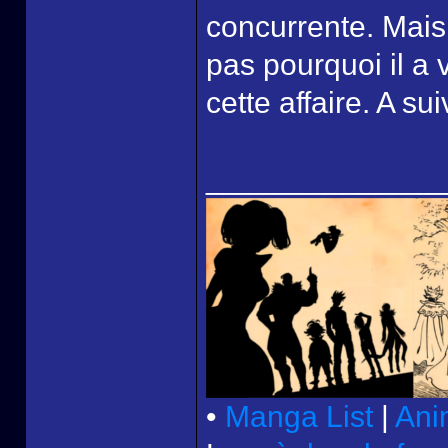
concurrente. Mais
pas pourquoi il a
cette affaire. A su
______________
•
Manga List
|
Ani