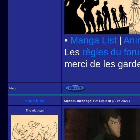
•
Manga List
|
Ani
Les
règles du for
merci de les garde
Haut
ange bleu
Sujet du message:
Re: Lupin III (2015-2021)
The old man