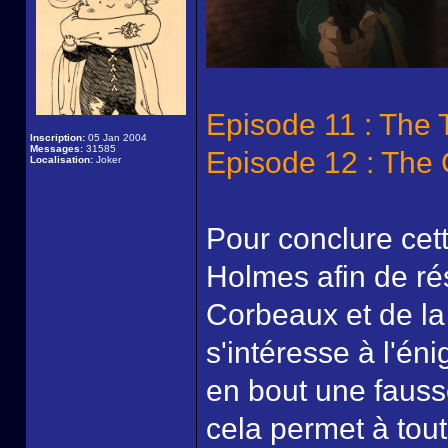
Episode 11 : The
Inscription:
05 Jan 2004
Messages:
31585
Episode 12 : The G
Localisation:
Joker
Pour conclure cet
Holmes afin de ré
Corbeaux et de la
s'intéresse à l'én
en bout une fauss
cela permet à tou