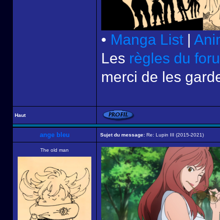
•
Manga List
|
Ani
Les
règles du for
merci de les garde
Haut
ange bleu
Sujet du message:
Re: Lupin III (2015-2021)
The old man