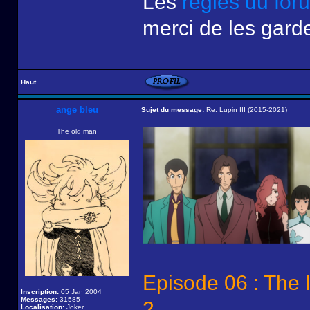
Les
règles du for
merci de les garde
Haut
ange bleu
Sujet du message:
Re: Lupin III (2015-2021)
The old man
Episode 06 : The 
Inscription:
05 Jan 2004
Messages:
31585
2
Localisation:
Joker