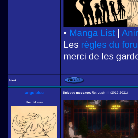
•
Manga List
|
Ani
Les
règles du for
merci de les garde
Haut
ange bleu
Sujet du message:
Re: Lupin III (2015-2021)
The old man