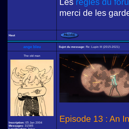
Les
règles du for
merci de les garde
Haut
ange bleu
Sujet du message:
Re: Lupin III (2015-2021)
The old man
Episode 13 : An In
Inscription:
05 Jan 2004
Messages:
31585
Localisation:
Joker