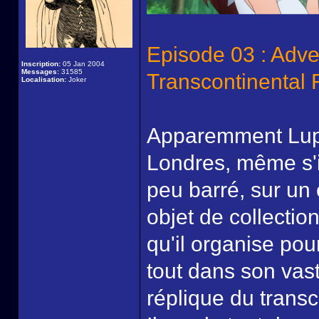
Episode 03 : Adve
Inscription:
05 Jan 2004
Messages:
31585
Transcontinental 
Localisation:
Joker
Apparemment Lupi
Londres, même s'i
peu barré, sur un 
objet de collectio
qu'il organise pou
tout dans son va
réplique du trans