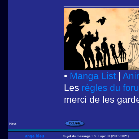
______________
•
Manga List
|
Ani
Les
règles du for
merci de les garde
Haut
ange bleu
Sujet du message:
Re: Lupin III (2015-2021)