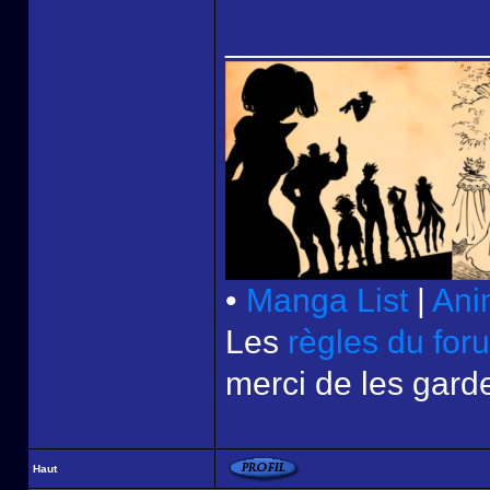
______________
•
Manga List
|
Ani
Les
règles du for
merci de les garde
Haut