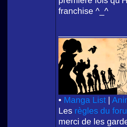
première fois qu'
franchise ^_^
______________
•
Manga List
|
Ani
Les
règles du for
merci de les garde