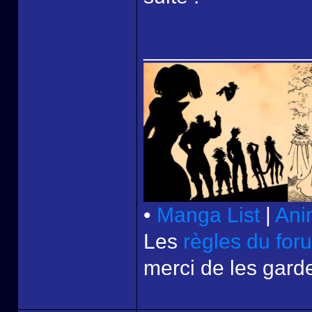
______________
•
Manga List
|
Ani
Les
règles du for
merci de les garde