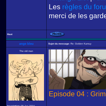
Les
règles du for
merci de les garde
Haut
ange bleu
Sujet du message:
Re: Golden Kamuy
The old man
Episode 04 : Gri
Inscription:
05 Jan 2004