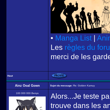
•
Manga List
|
Ani
Les
règles du for
merci de les garde
Haut
Ainz Ooal Gown
Sujet du message:
Re: Golden Kamuy
100 000 000 Berrys
Alors...Je teste pa
trouve dans les an