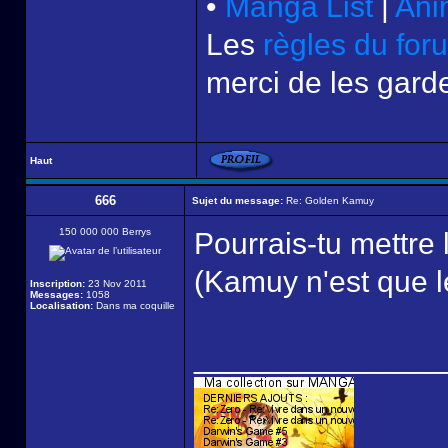
•
Manga List
|
Ani
Les
règles du for
merci de les garde
Haut
666
Sujet du message:
Re: Golden Kamuy
150 000 000 Berrys
Pourrais-tu mettre
(Kamuy n'est que le 
Inscription:
23 Nov 2011
Messages:
1058
Localisation:
Dans ma coquille
______________