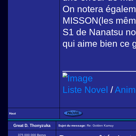
On notera égaleme
MISSON(les mêmes 
S1 de Nanatsu no t
qui aime bien ce 
______________
Liste Novel
/
Anim
Haut
Great D. Thonyzuka
Sujet du message:
Re: Golden Kamuy
375 000 000 Berrys