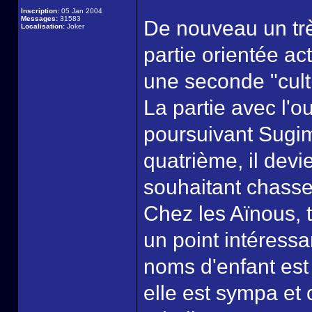
Inscription:
05 Jan 2004
Messages:
31583
De nouveau un trè
Localisation:
Joker
partie orientée ac
une seconde "cultu
La partie avec l'ou
poursuivant Sugimo
quatrième, il dev
souhaitant chasse
Chez les Aïnous, t
un point intéressa
noms d'enfant est
elle est sympa et 