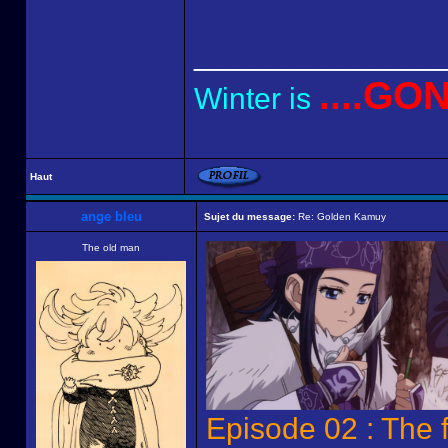
______________
....GO
Winter is
Haut
ange bleu
Sujet du message:
Re: Golden Kamuy
The old man
Episode 02 : The 