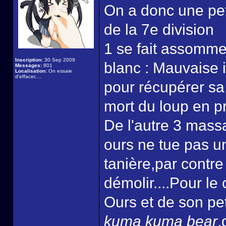
On a donc une pe
de la 7e division
1 se fait assomme
Inscription:
30 Sep 2009
blanc : Mauvaise i
Messages:
801
Localisation:
On essaie
d'effacer.....
pour récupérer sa 
mort du loup en p
De l'autre 3 mass
ours ne tue pas u
tanière,par contre s
démolir....Pour le
Ours et de son pet
kuma kuma bear
,