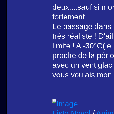
deux....sauf si mor
fortement.....
Le passage dans la
très réaliste ! D'a
limite ! A -30°C(l
proche de la pério
avec un vent glaci
vous voulais mon 
______________
Liste Novel
/
Anim