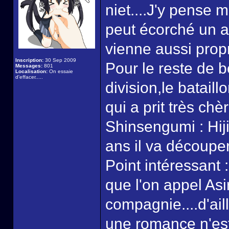
niet....J'y pense 
peut écorché un a
vienne aussi propr
Inscription:
30 Sep 2009
Pour le reste de 
Messages:
801
Localisation:
On essaie
d'effacer.....
division,le bataill
qui a prit très c
Shinsengumi : Hiji
ans il va découper
Point intéressant 
que l'on appel As
compagnie....d'ai
une romance n'est