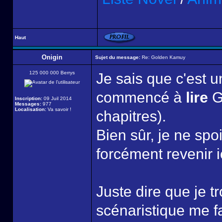
Haut
Onigin
Sujet du message:
Re: Golden Kamuy
125 000 000 Berrys
Je sais que c'est un
commencé à
lire
G
Inscription:
09 Juil 2014
Messages:
977
Localisation:
Va savoir !
chapitres).
Bien sûr, je ne spo
forcément revenir i
Juste dire que je t
scénaristique me f