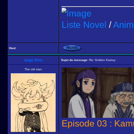
______________
Liste Novel
/
Anim
Haut
ange bleu
Sujet du message:
Re: Golden Kamuy
The old man
Episode 03 : Kam