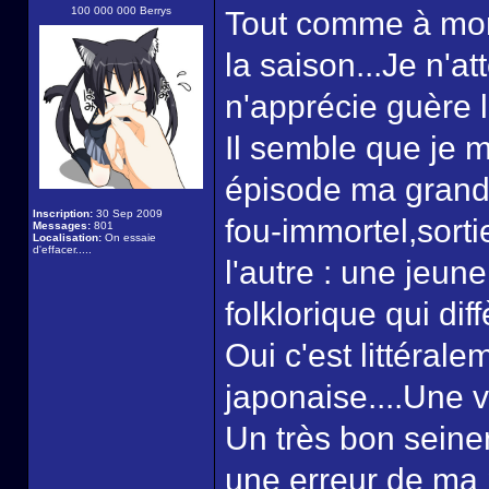
100 000 000 Berrys
Tout comme à mon
la saison...Je n'at
n'apprécie guère l
Il semble que je 
épisode ma grande
Inscription:
30 Sep 2009
fou-immortel,sortie
Messages:
801
Localisation:
On essaie
d'effacer.....
l'autre : une jeun
folklorique qui di
Oui c'est littéral
japonaise....Une 
Un très bon seine
une erreur de ma 