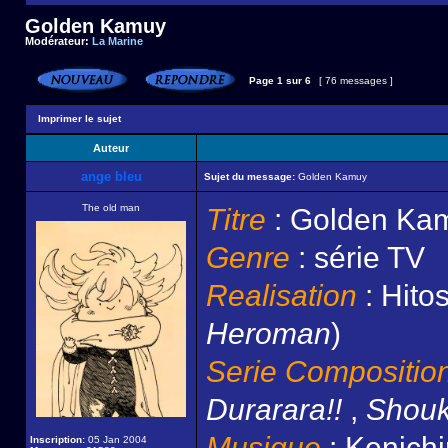
Golden Kamuy
Modérateur:
La Marine
Page
1
sur
6
[ 76 messages ]
Imprimer le sujet
Auteur
ange bleu
Sujet du message:
Golden Kamuy
The old man
Titre
: Golden Ka
Genre
: série TV
Realisation
: Hito
Heroman
)
Serie Compositio
Durarara!!
,
Shouk
Musique
: Kenichi
Inscription:
05 Jan 2004