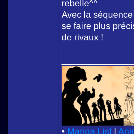
rebelle^^
Avec la séquence
se faire plus pré
de rivaux !
______________
•
Manga List
|
Ani