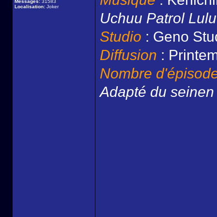
Messages:
31583
Localisation:
Joker
Uchuu Patrol Lul
Studio
: Geno Stud
Diffusion
: Printe
Nombre d'épisod
Adapté du seine