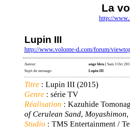
La vo
http://www.
Lupin III
http://www.volonte-d.com/forum/viewt
Auteur:
ange bleu
[ Sam 3 Oct 201
Sujet du message:
Lupin III
Titre
: Lupin III (2015)
Genre
: série TV
Réalisation
: Kazuhide Tomonag
of Cerulean Sand
,
Moyashimon
Studio
: TMS Entertainment / T