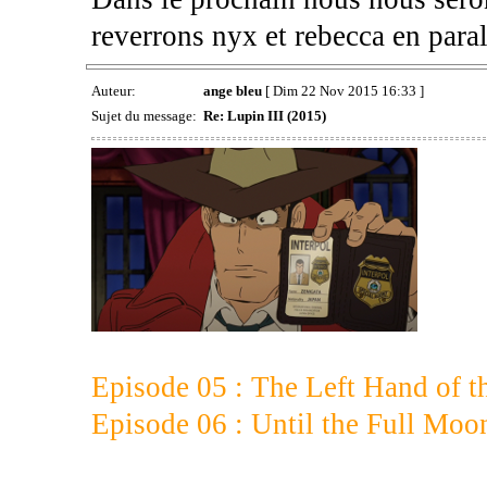
reverrons nyx et rebecca en parale
Auteur:
ange bleu
[ Dim 22 Nov 2015 16:33 ]
Sujet du message:
Re: Lupin III (2015)
Episode 05 : The Left Hand of t
Episode 06 : Until the Full Moon