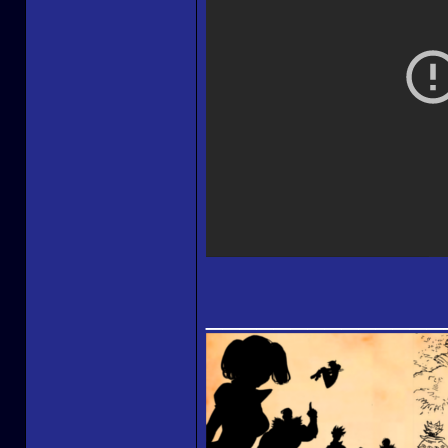
______________