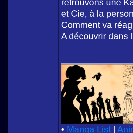
retrouvons une K
et Cie, à la perso
Comment va réagi
A découvrir dans l
______________
•
Manga List
|
Ani