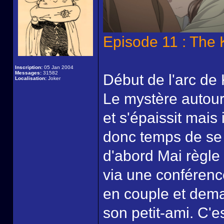
Episode 11 : The
Inscription:
05 Jan 2004
Messages:
31582
Début de l'arc de K
Localisation:
Joker
Le mystère autou
et s'épaissit mais 
donc temps de se c
d'abord Mai règle
via une conférence
en couple et dema
son petit-ami. C'