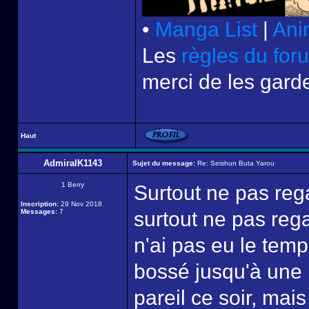
•
Manga List
|
Ani
Les
règles du for
merci de les garde
Haut
AdmiralK1143
Sujet du message:
Re: Seishun Buta Yarou
1 Berry
Surtout ne pas reg
Inscription:
29 Nov 2018
Messages:
7
surtout ne pas rega
n'ai pas eu le temp
bossé jusqu'à une 
pareil ce soir, mai