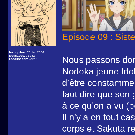
Episode 09 : Sist
Inscription:
05 Jan 2004
Messages:
31582
Nous passons don
Localisation:
Joker
Nodoka jeune Idol
d’être constamment
faut dire que son
à ce qu'on a vu (
Il n’y a en tout c
corps et Sakuta r