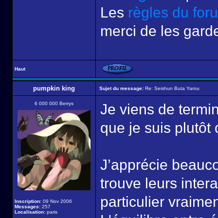
Les
règles du for
merci de les garde
Haut
pumpkin king
Sujet du message:
Re: Seishun Buta Yarou
6 000 000 Berrys
Je viens de termin
que je suis plutôt 
J’apprécie beauco
trouve leurs inter
particulier vraimen
Inscription:
09 Nov 2006
Messages:
257
Localisation:
paris