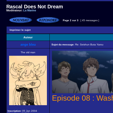
Rascal Does Not Dream
Modérateur:
La Marine
Page
2
sur
3
[ 45 messages ]
Imprimer le sujet
Auteur
ange bleu
Sujet du message:
Re: Seishun Buta Yarou
The old man
Episode 08 : Wash
Inscription:
05 Jan 2004