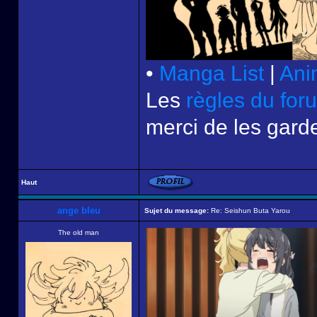
•
Manga List
|
Ani
Les
règles du for
merci de les garde
Haut
ange bleu
Sujet du message:
Re: Seishun Buta Yarou
The old man