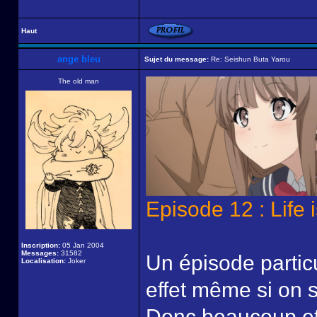
Haut
ange bleu
Sujet du message:
Re: Seishun Buta Yarou
The old man
Episode 12 : Life
Inscription:
05 Jan 2004
Messages:
31582
Un épisode particu
Localisation:
Joker
effet même si on s
Donc beaucoup et 