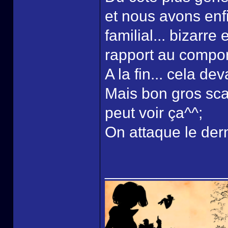
et nous avons enfi
familial... bizarre
rapport au compo
A la fin... cela dev
Mais bon gros scan
peut voir ça^^;
On attaque le der
______________