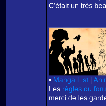
C'était un très be
______________
•
Manga List
|
Ani
Les
règles du for
merci de les garde