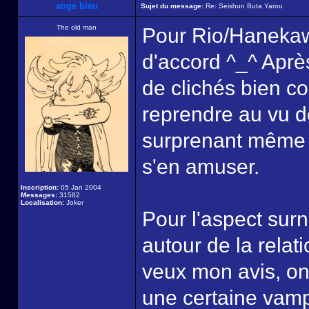
ange bleu
Sujet du message:
Re: Seishun Buta Yarou
The old man
Pour Rio/Haneka
d'accord ^_^ Apr
de clichés bien c
reprendre au vu de
surprenant même si
s'en amuser.
Inscription:
05 Jan 2004
Messages:
31582
Localisation:
Joker
Pour l'aspect surn
autour de la relat
veux mon avis, on
une certaine vamp