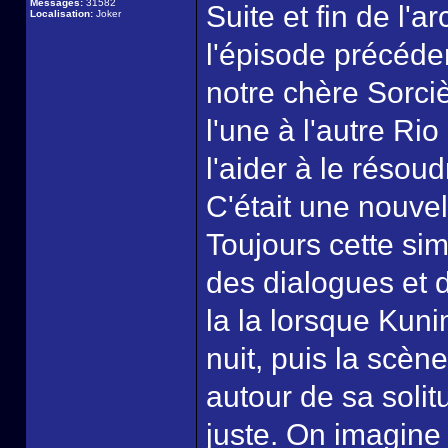
Messages:
31582
Suite et fin de l'
Localisation:
Joker
l'épisode précéden
notre chère Sorci
l'une à l'autre R
l'aider à le résoud
C'était une nouvel
Toujours cette sim
des dialogues et 
la la lorsque Kuni
nuit, puis la scèn
autour de sa solit
juste. On imagine