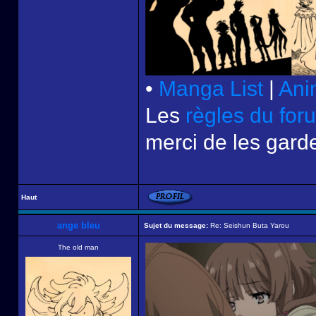
•
Manga List
|
Ani
Les
règles du for
merci de les garde
Haut
ange bleu
Sujet du message:
Re: Seishun Buta Yarou
The old man