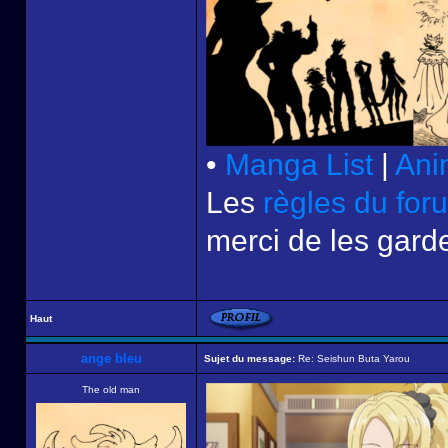
•
Manga List
|
Ani
Les
règles du for
merci de les garde
Haut
ange bleu
Sujet du message:
Re: Seishun Buta Yarou
The old man