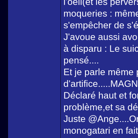
l'oeil(et les perv
moqueries : même 
s'empêcher de s'
J'avoue aussi avo
à disparu : Le suic
pensé....
Et je parle même 
d'artifice.....MAG
Déclaré haut et for
problème,et sa décl
Juste @Ange....O
monogatari en fait