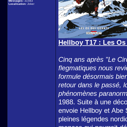
Messages:
31583
Localisation:
Joker
Hellboy T17 : Les Os
Cinq ans après "Le Cir
flegmatiques nous revi
formule désormais bien 
retour dans le passé, l
phénomènes paranorma
1988. Suite à une déco
envoie Hellboy et Abe 
pleines légendes nordi