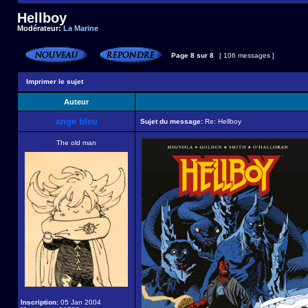
Hellboy
Modérateur:
La Marine
Page
8
sur
8
[ 106 messages ]
Imprimer le sujet
Auteur
ange bleu
Sujet du message:
Re: Hellboy
The old man
Inscription:
05 Jan 2004