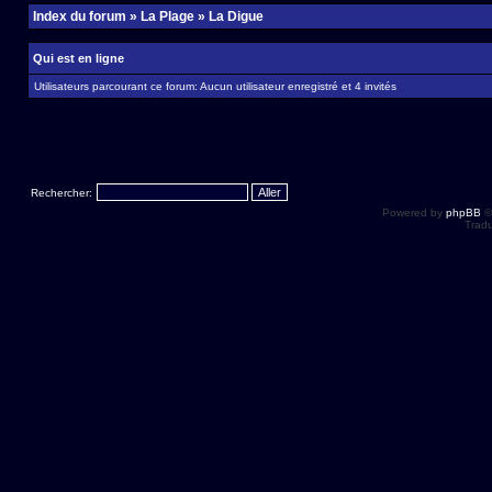
Index du forum
»
La Plage
»
La Digue
Qui est en ligne
Utilisateurs parcourant ce forum: Aucun utilisateur enregistré et 4 invités
Rechercher:
Powered by
phpBB
©
Tradu