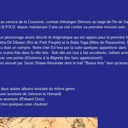
 au service de la Couronne, combat d'étranges Démons au large de l'île de Sa
le B.P.R.D. depuis maintenant 3 ans se voit confier sa première mission solo : 
un personnage assez discret et énigmatique qui est apparu pour la première f
a Dé Dânann (Roi du Petit Peuple) et la Baba Yaga (Mère de Raspoutine). 
 était un vampire. Notre cher Ed fera par la suite quelques apparitions dans la
scène Abe dans le rôle titre : Bah elle est tout à fait excellente, mêlant act
avec une pointe d'Onirisme à la
Mignola
(les fans apprécieront!).
est assuré par Jason Shawn Alexander dont le trait "Beaux Arts" bien qu'assez
es deux autres albums existant du même genre :
une aventure de Johnson le Homard)
e aventure d'Edward Grey).
rive quelques unes d'autres!