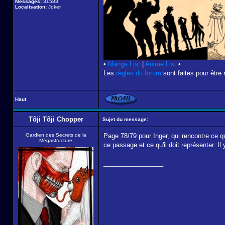
Messages:
31583
Localisation:
Joker
•
Manga List
|
Anime List
•
Les
règles du forum
sont faites pour être 
Haut
Tôji Tôji Chopper
Sujet du message:
Gardien des Secrets de la
Page 78/79 pour Inger, qui rencontre ce 
Mégastructure
ce passage et ce qu'il doit représenter. I
_________________