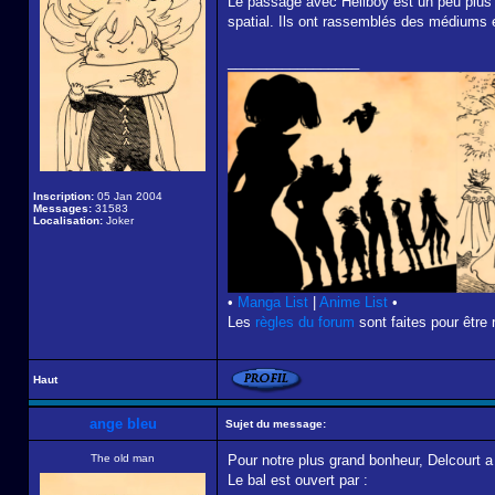
Le passage avec Hellboy est un peu plus
spatial. Ils ont rassemblés des médiums e
_________________
Inscription:
05 Jan 2004
Messages:
31583
Localisation:
Joker
•
Manga List
|
Anime List
•
Les
règles du forum
sont faites pour être 
Haut
ange bleu
Sujet du message:
The old man
Pour notre plus grand bonheur, Delcourt a
Le bal est ouvert par :