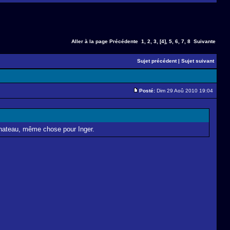
Aller à la page
Précédente
1
,
2
,
3
,
[4]
,
5
,
6
,
7
,
8
Suivante
Sujet précédent
|
Sujet suivant
Posté:
Dim 29 Aoû 2010 19:04
chateau, même chose pour Inger.