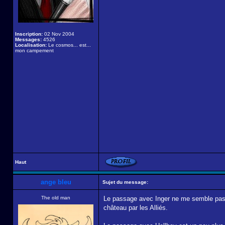
Inscription:
02 Nov 2004
Messages:
4526
Localisation:
Le cosmos... est...
mon campement
Haut
ange bleu
Sujet du message:
The old man
Le passage avec Inger ne me semble pas êt
château par les Alliés.