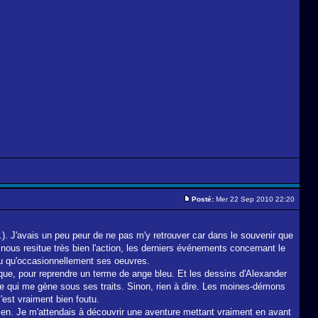
Posté:
Mer 22 Sep 2010 22:20
. J'avais un peu peur de ne pas m'y retrouver car dans le souvenir que
a nous resitue très bien l'action, les derniers événements concernant le
 ou qu'occasionnellement ses oeuvres.
rique, pour reprendre un terme de ange bleu. Et les dessins d'Alexander
ose qui me gène sous ses traits. Sinon, rien à dire. Les moines-démons
'est vraiment bien foutu.
pien. Je m'attendais à découvrir une aventure mettant vraiment en avant