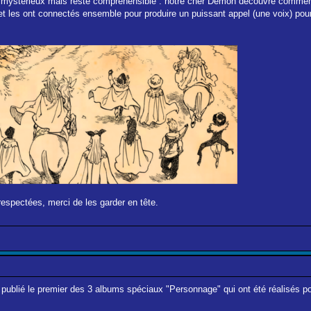
 mystérieux mais reste compréhensible : notre cher Démon découvre comment 
t les ont connectés ensemble pour produire un puissant appel (une voix) pour
respectées, merci de les garder en tête.
 publié le premier des 3 albums spéciaux "Personnage" qui ont été réalisés p