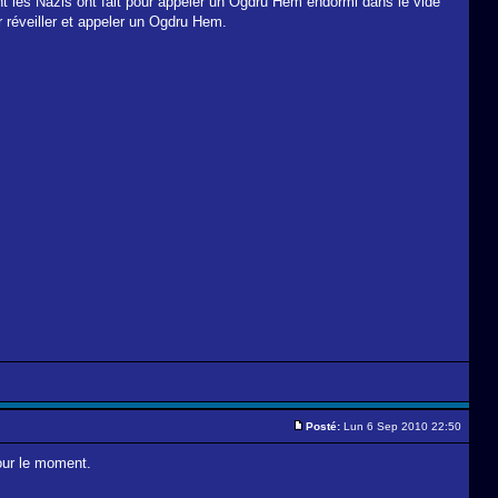
les Nazis ont fait pour appeler un Ogdru Hem endormi dans le vide
 réveiller et appeler un Ogdru Hem.
Posté:
Lun 6 Sep 2010 22:50
our le moment.