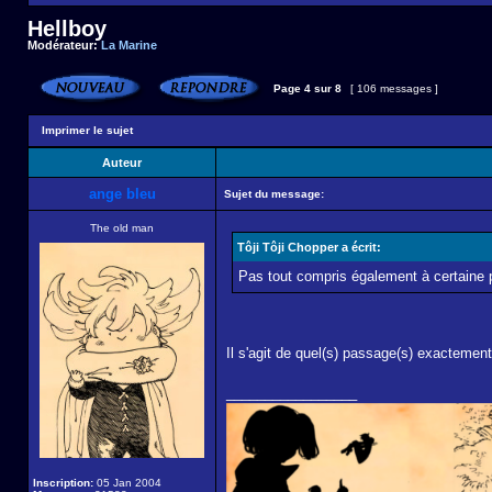
Hellboy
Modérateur:
La Marine
Page
4
sur
8
[ 106 messages ]
Imprimer le sujet
Auteur
ange bleu
Sujet du message:
The old man
Tôji Tôji Chopper a écrit:
Pas tout compris également à certaine 
Il s'agit de quel(s) passage(s) exactement 
_________________
Inscription:
05 Jan 2004