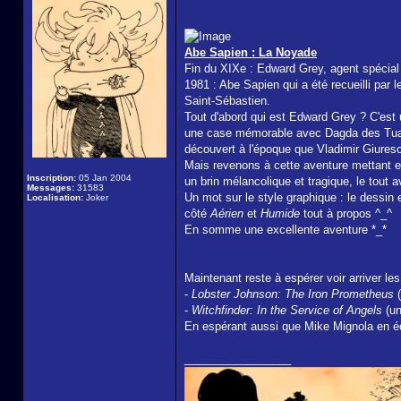
Abe Sapien : La Noyade
Fin du XIXe : Edward Grey, agent spécial
1981 : Abe Sapien qui a été recueilli par 
Saint-Sébastien.
Tout d'abord qui est Edward Grey ? C'est 
une case mémorable avec Dagda des Tuath
découvert à l'époque que Vladimir Giurescu
Mais revenons à cette aventure mettant en 
Inscription:
05 Jan 2004
un brin mélancolique et tragique, le tout 
Messages:
31583
Un mot sur le style graphique : le dessin 
Localisation:
Joker
côté
Aérien
et
Humide
tout à propos ^_^
En somme une excellente aventure *_*
Maintenant reste à espérer voir arriver l
-
Lobster Johnson: The Iron Prometheus
(
-
Witchfinder: In the Service of Angels
(un
En espérant aussi que Mike Mignola en éc
_________________