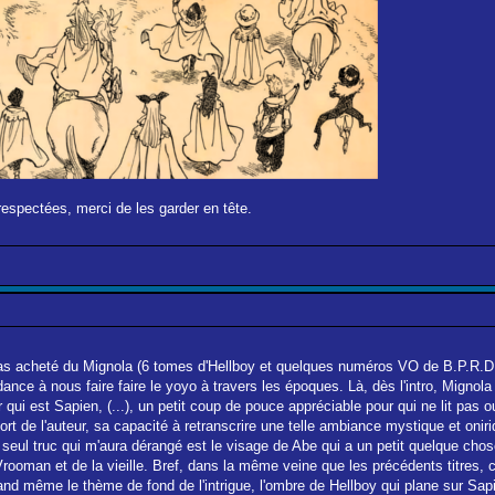
respectées, merci de les garder en tête.
pas acheté du Mignola (6 tomes d'Hellboy et quelques numéros VO de B.P.R.D.)
dance à nous faire faire le yoyo à travers les époques. Là, dès l'intro, Mignol
 qui est Sapien, (...), un petit coup de pouce appréciable pour qui ne lit pas
ort de l'auteur, sa capacité à retranscrire une telle ambiance mystique et oni
e seul truc qui m'aura dérangé est le visage de Abe qui a un petit quelque ch
 Vrooman et de la vieille. Bref, dans la même veine que les précédents titres, c
quand même le thème de fond de l'intrigue, l'ombre de Hellboy qui plane sur Sa