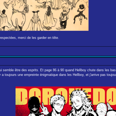
respectées, merci de les garder en tête.
qui semble être des esprits. Et page 86 à 90 quand Hellboy chute dans les ba
l y a toujours une empreinte énigmatique dans les Hellboy, et j'arrive pas toujo