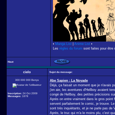
•
Manga List
|
Anime List
•
Les
règles du forum
sont faites pour être 
Haut
cielo
Sujet du message:
300 000 000 Berrys
Abe Sapien : La Noyade
Déjà, ça faisait un moment que je n'avais 
j'en aie, les aventures d'Hellboy avaient ten
Inscription:
24 Oct 2009
congé de Hellboy, des petites précisions sur
Messages:
1678
Après on entre vraiment dans le gros point f
servent parfaitement le comic, je trouve. L
sont très inquiétants, et je ne parle pas de
Après, le truc qui m'a le moins plu, c'est 