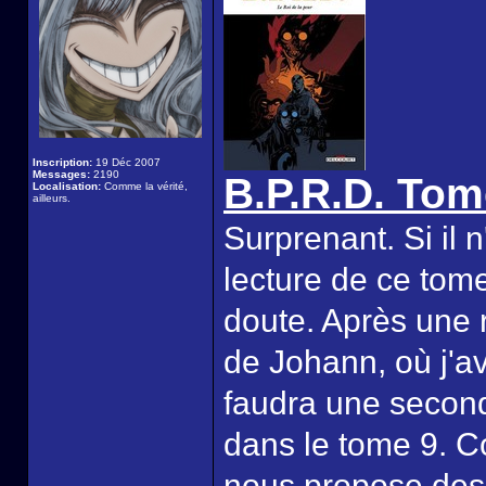
Inscription:
19 Déc 2007
Messages:
2190
B.P.R.D. Tom
Localisation:
Comme la vérité,
ailleurs.
Surprenant. Si il n
lecture de ce tome
doute. Après une r
de Johann, où j'a
faudra une seconde
dans le tome 9. C
nous propose des