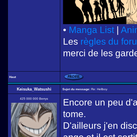
•
Manga List
|
Ani
Les
règles du for
merci de les garde
Haut
Keisuka_Watsushi
Sujet du message:
Re: Hellboy
425 000 000 Berrys
Encore un peu d'
tome.
D'ailleurs j'en di