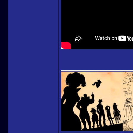
______________