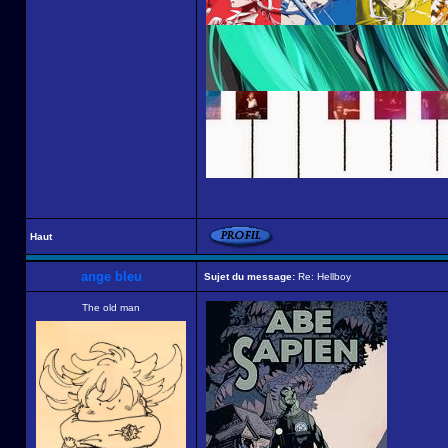
Haut
ange bleu
Sujet du message:
Re: Hellboy
The old man