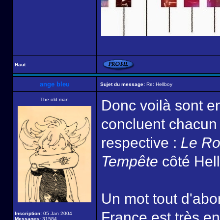
Haut
ange bleu
Sujet du message:
Re: Hellboy
The old man
Donc voilà sont en
concluent chacun
respective :
Le Ro
Tempête
côté Hell
Un mot tout d'abo
France est très e
Inscription:
05 Jan 2004
Messages:
31584