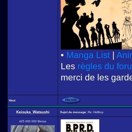
•
Manga List
|
Ani
Les
règles du for
merci de les garde
Haut
Keisuka_Watsushi
Sujet du message:
Re: Hellboy
425 000 000 Berrys