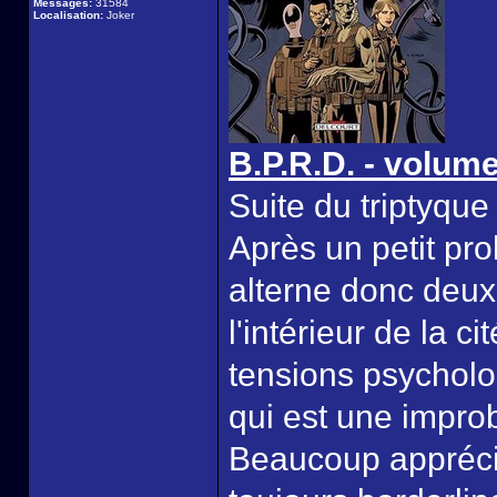
Messages:
31584
Localisation:
Joker
B.P.R.D. - volum
Suite du triptyque
Après un petit pr
alterne donc deux 
l'intérieur de la c
tensions psychologi
qui est une improb
Beaucoup appréci