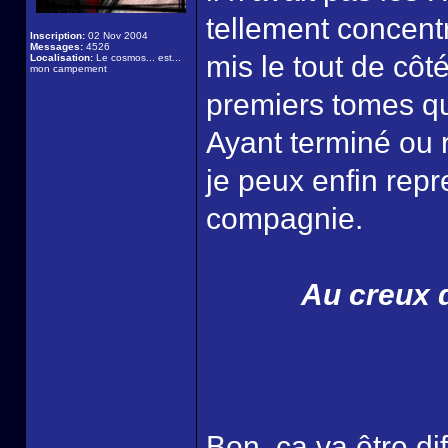
tellement concentré
Inscription:
02 Nov 2004
Messages:
4526
mis le tout de côt
Localisation:
Le cosmos... est...
mon campement
premiers tomes que
Ayant terminé ou r
je peux enfin repr
compagnie.
Au creux d
Bon, ça va être di