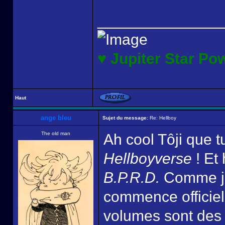
______________
♥ Jupiter Star Po
Haut
ange bleu
Sujet du message:
Re: Hellboy
The old man
Ah cool Tôji que t
Hellboyverse
! Et
B.P.R.D.
Comme j'a
commence officiel
volumes sont des «