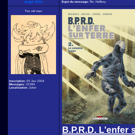
ange bleu
Sujet du message:
Re: Hellboy
The old man
Inscription:
05 Jan 2004
Messages:
31584
Localisation:
Joker
B.P.R.D. L'enfer 