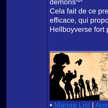
démons^^
Cela fait de ce pr
efficace, qui pro
Hellboyverse fort 
______________
•
Manga List
|
Ani