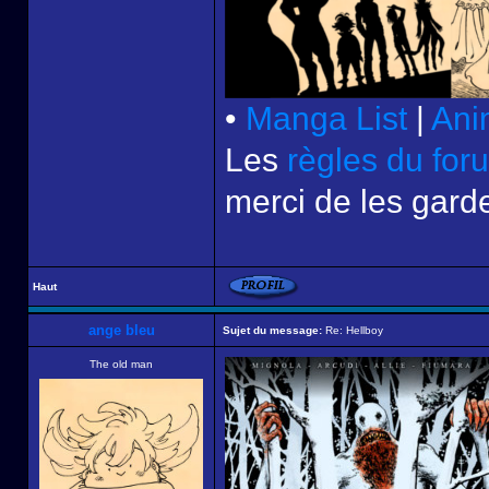
•
Manga List
|
Ani
Les
règles du for
merci de les garde
Haut
ange bleu
Sujet du message:
Re: Hellboy
The old man