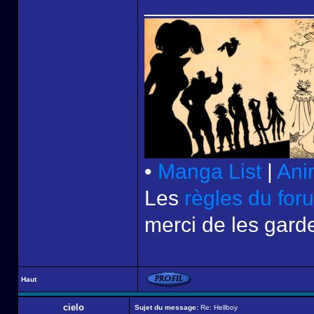
______________
•
Manga List
|
Ani
Les
règles du for
merci de les garde
Haut
cielo
Sujet du message:
Re: Hellboy