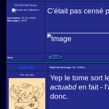
300 000 000 Berrys
C'était pas censé 
Inscription:
24 Oct 2009
Messages:
1678
______________
Haut
ange bleu
Sujet du message:
Re: Hellboy
The old man
Yep le tome sort le
actuabd
en fait - 
donc.