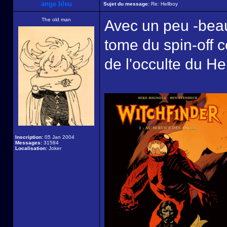
ange bleu
Sujet du message:
Re: Hellboy
The old man
Avec un peu -beauc
tome du spin-off 
de l'occulte du He
Inscription:
05 Jan 2004
Messages:
31584
Localisation:
Joker