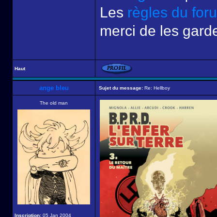
Les
règles du for
merci de les garde
Haut
ange bleu
Sujet du message:
Re: Hellboy
The old man
Inscription:
05 Jan 2004