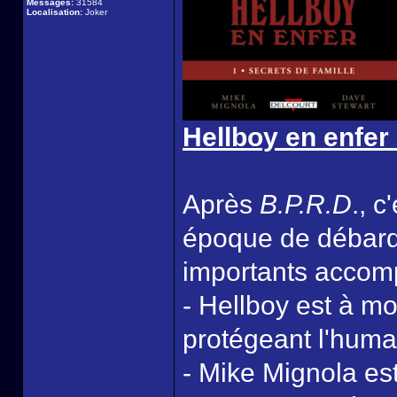
Messages:
31584
Localisation:
Joker
Hellboy en enfer 
Après
B.P.R.D
., 
époque de débar
importants accomp
- Hellboy est à mo
protégeant l'huma
- Mike Mignola est 