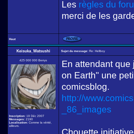
Les
règles du for
merci de les garde
Haut
Keisuka_Watsushi
Sujet du message:
Re: Hellboy
425 000 000 Berrys
En attendant que 
on Earth" une peti
comicsblog.
http://www.comics
_86_images
Inscription:
19 Déc 2007
Messages:
2190
Localisation:
Comme la vérité,
ailleurs.
Chouette initiativ