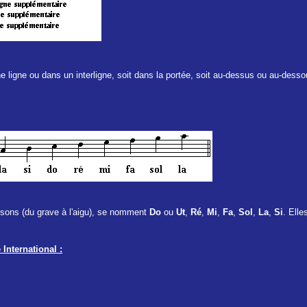
e ligne ou dans un interligne, soit dans la portée, soit au-dessus ou au-desso
sons (du grave à l'aigu), se nomment
Do
ou
Ut
,
Ré
,
Mi
,
Fa
,
Sol
,
La
,
Si
. Elle
International :