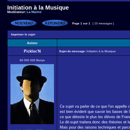
Initiation à la Musique
Modérateur:
La Marine
Page
1
sur
1
[ 10 messages ]
Imprimer le sujet
Auteur
Pickloc'N
Sujet du message:
Initiation à la Musique
80 000 000 Berrys
Ce sujet va parler de ce que l'on appel
est bien évident que savoir les bases de l
ce que déteste le plus les élèves de Fran
Le dit-sujet traitera donc des théories et
Mais pour des raisons techniques et parce