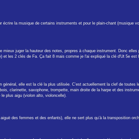
our écrire la musique de certains instruments et pour le plain-chant (musique voc
de mieux juger la hauteur des notes, propres à chaque instrument. Donc elles pe
) et les 2 clés de Fa. Ça fait 8 mais comme je l'ai expliqué la clé d'Ut 5e est l
général, elle est la clé la plus utilisée. C’est actuellement la clef de toutes 
bois, clarinette, saxophone, trompette, main droite de la harpe et des instrume
le plus aigu (violon alto, violoncelle).
x aiguë des femmes et des enfants), elle ne sert plus qu’à la transposition orch