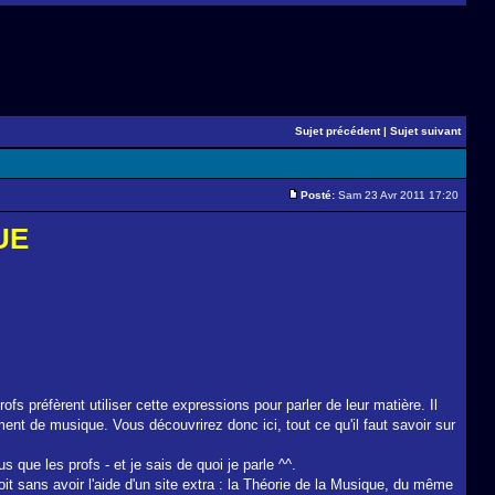
Sujet précédent
|
Sujet suivant
Posté:
Sam 23 Avr 2011 17:20
UE
fs préfèrent utiliser cette expressions pour parler de leur matière. Il
ent de musique. Vous découvrirez donc ici, tout ce qu'il faut savoir sur
que les profs - et je sais de quoi je parle ^^.
t sans avoir l'aide d'un site extra : la Théorie de la Musique, du même