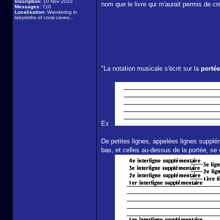
Inscription:
10 Nov 2010
nom que le livre qui m'aurait permis de cr
Messages:
710
Localisation:
Wandering in
labyrinths of coral caves...
"La notation musicale s'écrit sur la
portée
Ex :
De petites lignes, appelées lignes suppl
bas, et celles au-dessus de la portée, se