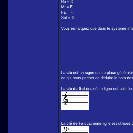
Ré = D
Mi = E
Fa = F
Sol = G
Vous remarquez que dans le système inter
La
clé
est un signe qui se place généralem
ce qui nous permet de déduire le nom des
La
clé de Sol
deuxième ligne est utilisée 
La
clé de Fa
quatrième ligne est utilisée 