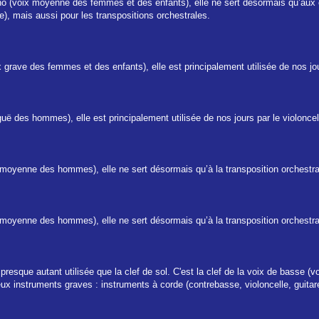
o (voix moyenne des femmes et des enfants), elle ne sert désormais qu’aux corn
e), mais aussi pour les transpositions orchestrales.
ix grave des femmes et des enfants), elle est principalement utilisée de nos jou
iguë des hommes), elle est principalement utilisée de nos jours par le violonce
x moyenne des hommes), elle ne sert désormais qu’à la transposition orchestrale
x moyenne des hommes), elle ne sert désormais qu’à la transposition orchestrale
presque autant utilisée que la clef de sol. C'est la clef de la voix de basse 
breux instruments graves : instruments à corde (contrebasse, violoncelle, guit