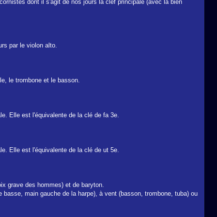
istes dont il s'agit de nos jours la clef principale (avec la bien
rs par le violon alto.
lle, le trombone et le basson.
. Elle est l'équivalente de la clé de fa 3e.
. Elle est l'équivalente de la clé de ut 5e.
(voix grave des hommes) et de baryton.
are basse, main gauche de la harpe), à vent (basson, trombone, tuba) ou