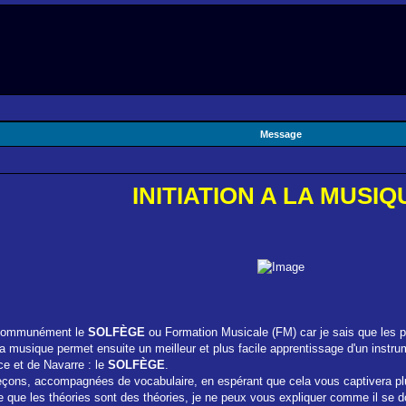
Message
INITIATION A LA MUSIQ
le communément le
SOLFÈGE
ou Formation Musicale (FM) car je sais que les pro
a musique permet ensuite un meilleur et plus facile apprentissage d'un instrum
ce et de Navarre : le
SOLFÈGE
.
 leçons, accompagnées de vocabulaire, en espérant que cela vous captivera plus 
 que les théories sont des théories, je ne peux vous expliquer comme il se doi