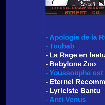
- Apologie de la 
- Toubab
- La Rage en feat
- Babylone Zoo
- Youssoupha est
- Eternel Recom
- Lyriciste Bantu
- Anti-Venus