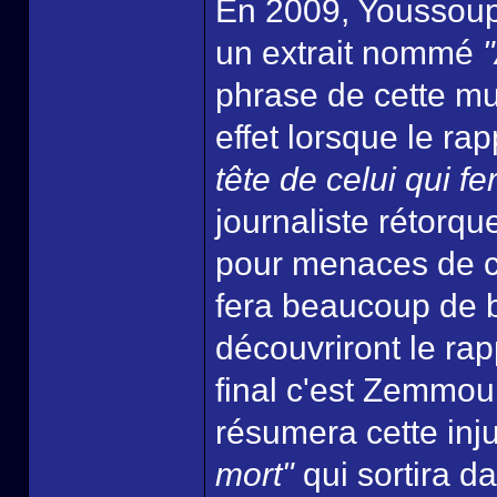
En 2009, Youssoup
un extrait nommé
"
phrase de cette m
effet lorsque le ra
tête de celui qui f
journaliste rétorqu
pour menaces de cr
fera beaucoup de 
découvriront le ra
final c'est Zemmou
résumera cette inj
mort"
qui sortira d