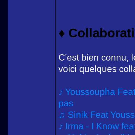
♦ Collaborat
C'est bien connu, 
voici quelques coll
♪ Youssoupha Feat
pas
♫ Sinik Feat Youss
♪ Irma - I Know fe