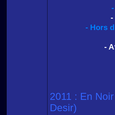
-
-
- Hors d
- 
2011 : En Noir
Desir)