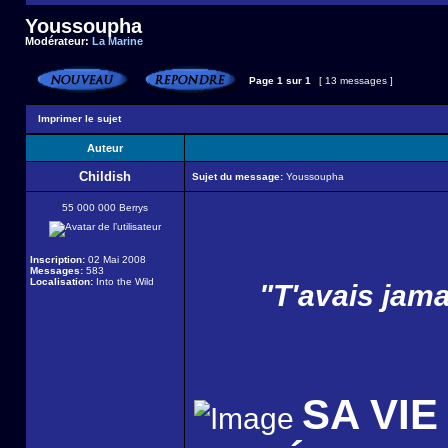
Youssoupha
Modérateur:
La Marine
Page
1
sur
1
[ 13 messages ]
Imprimer le sujet
Auteur
Childish
Sujet du message:
Youssoupha
55 000 000 Berrys
Inscription:
02 Mai 2008
Messages:
583
Localisation:
Into the Wild
"T'avais jam
SA VIE