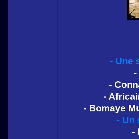
- Une 
-
- Conn
- Africa
- Bomaye Mus
- Un 
-