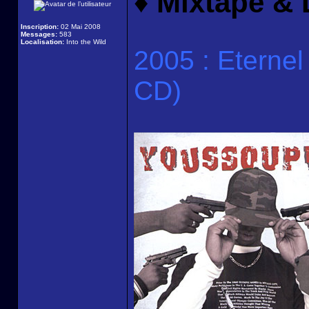
♦ Mixtape & 
Inscription:
02 Mai 2008
Messages:
583
Localisation:
Into the Wild
2005 : Eterne
CD)