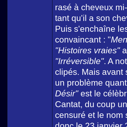
rasé à cheveux mi-l
tant qu'il a son ch
Puis s'enchaîne les
convaincant : "
Men
"Histoires vraies"
a
"Irréversible"
. A no
clipés. Mais avant 
un problème quant 
Désir"
est le célèb
Cantat, du coup une
censuré et le nom
donc le 23 janvier 