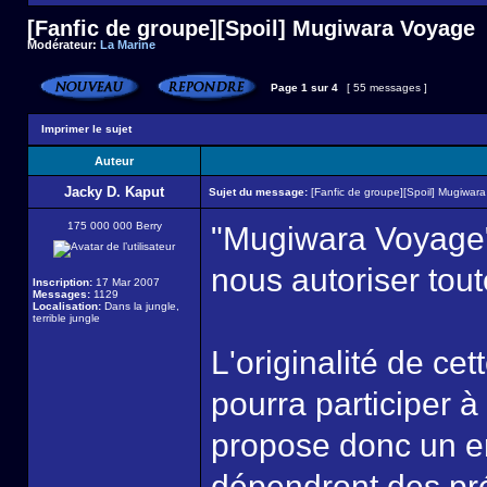
[Fanfic de groupe][Spoil] Mugiwara Voyage
Modérateur:
La Marine
Page
1
sur
4
[ 55 messages ]
Imprimer le sujet
Auteur
Jacky D. Kaput
Sujet du message:
[Fanfic de groupe][Spoil] Mugiwar
175 000 000 Berry
"Mugiwara Voyage",
nous autoriser toute
Inscription:
17 Mar 2007
Messages:
1129
Localisation:
Dans la jungle,
terrible jungle
L'originalité de ce
pourra participer à
propose donc un enj
dépendront des pré