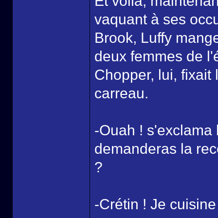
Et voilà, maintena
vaquant à ses occu
Brook, Luffy mangea
deux femmes de l'é
Chopper, lui, fixait 
carreau.
-Ouah ! s'exclama l
demanderas la rece
?
-Crétin ! Je cuisin