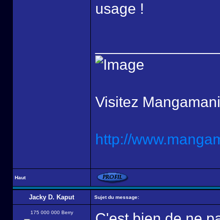
usage !
______________
Visitez Mangamani
http://www.mangama
Haut
Jacky D. Kaput
Sujet du message:
175 000 000 Berry
C'est bien de ne pa