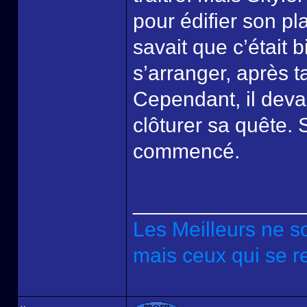
pour édifier son pl
savait que c’était bi
s’arranger, après ta
Cependant, il devai
clôturer sa quête.
commencé.
______________
Les Meilleurs ne s
mais ceux qui se re