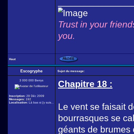
______________
Trust in your friend
you.
Haut
Escogryphe
Sujet du message:
3 000 000 Berrys
Chapitre 18 :
Inscription:
29 Déc 2009
Messages:
192
Localisation:
Là bas si j'y suis...
Le vent se faisait 
bourrasques se calm
géants de brumes q