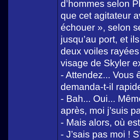
d’hommes selon Phili
que cet agitateur a
échouer », selon se
jusqu’au port, et i
deux voiles rayées 
visage de Skyler 
- Attendez... Vous 
demanda-t-il rapid
- Bah... Oui... Mêm
après, moi j’suis par
- Mais alors, où es
- J’sais pas moi ! S