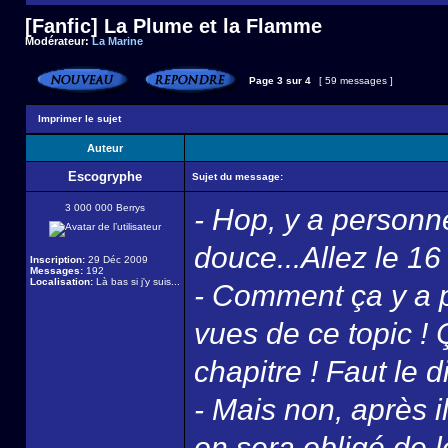
[Fanfic] La Plume et la Flamme
Modérateur:
La Marine
Page
3
sur
4
[ 59 messages ]
Imprimer le sujet
Auteur
Escogryphe
Sujet du message:
3 000 000 Berrys
- Hop, y a personn
douce...Allez le 16 
Inscription:
29 Déc 2009
Messages:
192
Localisation:
Là bas si j'y suis...
- Comment ça y a p
vues de ce topic !
chapitre ! Faut le
- Mais non, après i
on sera obligé de l