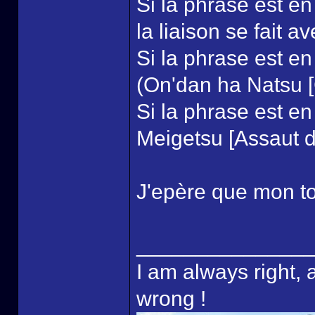
Si la phrase est e
la liaison se fait a
Si la phrase est en
(On'dan ha Natsu [C
Si la phrase est en
Meigetsu [Assaut d
J'epère que mon tout
______________
I am always right, 
wrong !