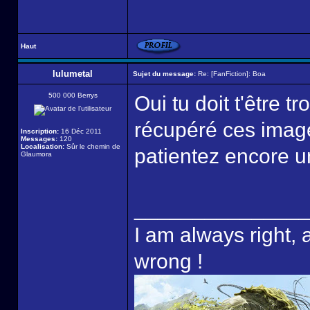
Haut
lulumetal
Sujet du message:
Re: [FanFiction]: Boa
500 000 Berrys
Oui tu doit t'être 
récupéré ces image
Inscription:
16 Déc 2011
Messages:
120
Localisation:
Sûr le chemin de
patientez encore 
Glaumora
______________
I am always right, 
wrong !