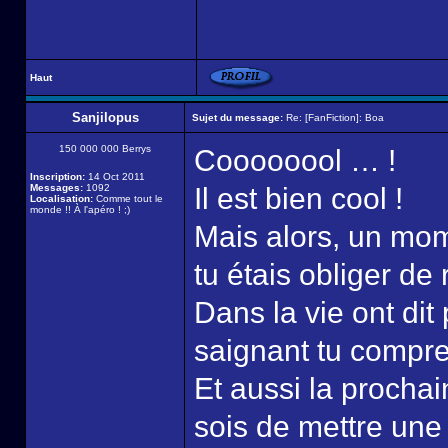
Haut
Sanjilopus
Sujet du message:
Re: [FanFiction]: Boa
150 000 000 Berrys
Coooooool … !
Inscription:
14 Oct 2011
Messages:
1092
Il est bien cool !
Localisation:
Comme tout le
monde !! À l'apéro ! ;)
Mais alors, un mom
tu étais obliger de 
Dans la vie ont di
saignant tu compr
Et aussi la procha
sois de mettre une 