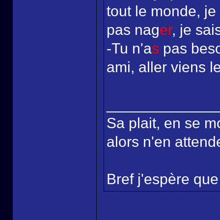
tout le monde, je
pas nag
er
, je sai
-Tu n'a
s
pas beso
ami, aller viens l
_____________
Sa plait, en se m
alors n'en attende
Bref j'espère que