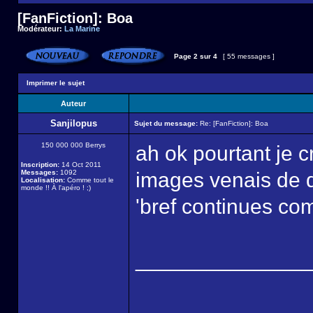
[FanFiction]: Boa
Modérateur:
La Marine
Page
2
sur
4
[ 55 messages ]
Imprimer le sujet
Auteur
Sanjilopus
Sujet du message:
Re: [FanFiction]: Boa
150 000 000 Berrys
ah ok pourtant je cr
Inscription:
14 Oct 2011
Messages:
1092
images venais de do
Localisation:
Comme tout le
monde !! À l'apéro ! ;)
'bref continues com
______________