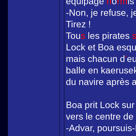
équipage
h
o
rm
is
-Non, je refuse, j
Tirez !
Tou
s
les pirates
Lock et Boa esqui
mais chacun d
'
eu
balle en kaerusek
du navire après a
Boa prit Lock sur
vers le centre de l
-Advar, poursuis-l