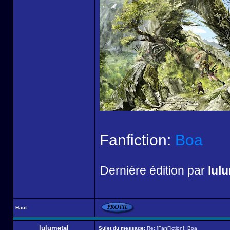
Fanfiction:
Boa
Dernière édition par
lul
Haut
lulumetal
Sujet du message:
Re: [FanFiction]: Boa