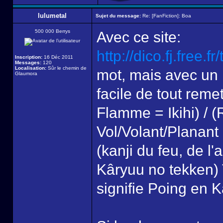
lulumetal
Sujet du message:
Re: [FanFiction]: Boa
500 000 Berrys
Avec ce site:
http://dico.fj.free.f
Inscription:
16 Déc 2011
Messages:
120
Localisation:
Sûr le chemin de
mot, mais avec un
Glaumora
facile de tout remet
Flamme = Ikihi) / 
Vol/Volant/Planant
(kanji du feu, de l'
Kâryuu no tekken) 
signifie Poing en K