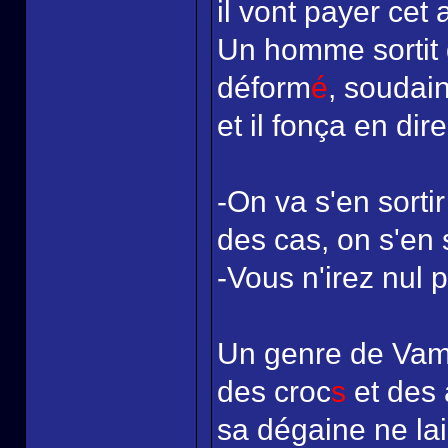
il vont payer cet a
Un homme sortit 
déform
é
, soudain
et il fonça en dir
-On va s'en sortir
des cas, on s'en 
-Vous n'irez nul p
Un genre de Vampi
des croc
s
et des 
sa dégaine ne la