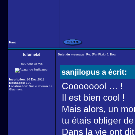
Haut
lulumetal
Sujet du message:
Re: [FanFiction]: Boa
500 000 Berrys
sanjilopus a écrit:
Inscription:
16 Déc 2011
Messages:
120
Coooooool … !
Localisation:
Sûr le chemin de
Glaumora
Il est bien cool !
Mais alors, un mo
tu étais obliger de
Dans la vie ont d