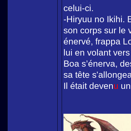
celui-ci.
-Hiryuu no Ikihi.
son corps sur le
énervé, frappa Lo
lui en volant vers
Boa s’énerva, des
sa tête s'allongea
Il était deven
u
un