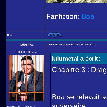
Fanfiction:
Boa
Haut
Léoshka
Sujet du message:
Re: [FanFiction]: Boa
100 000 000 Berrys
lulumetal a écrit:
Chapitre 3 : Dra
Boa se relevait 
adversaire.
Inscription:
01 Aoû 2011