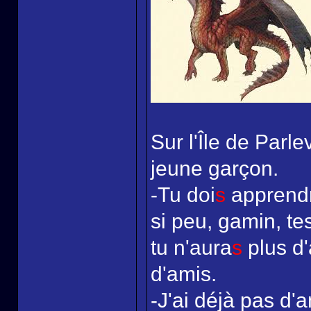
Sur l'Île de Parle
jeune garçon.
-Tu doi
s
apprendr
si peu, gamin, te
tu n'aura
s
plus d'
d'amis.
-J'ai déjà pas d