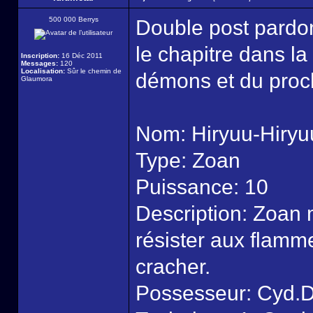
500 000 Berrys
Double post pardon 
le chapitre dans la
Inscription:
16 Déc 2011
Messages:
120
Localisation:
Sûr le chemin de
démons et du proch
Glaumora
Nom: Hiryuu-Hiryu
Type: Zoan
Puissance: 10
Description: Zoan
résister aux flamme
cracher.
Possesseur: Cyd.