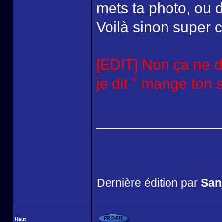
mets ta photo, ou d
Voilà sinon super ch
[EDIT] Non ça ne d
je dit " mange ton s
______________
Dernière édition par
San
Haut