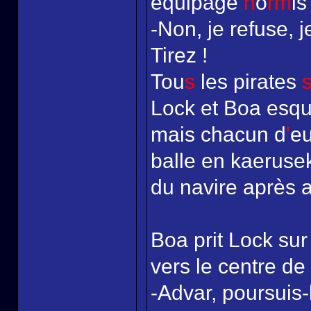
équipage
h
o
rm
is
-Non, je refuse, j
Tirez !
Tou
s
les pirates
Lock et Boa esqui
mais chacun d
'
eu
balle en kaerusek
du navire après a
Boa prit Lock sur
vers le centre de l
-Advar, poursuis-l