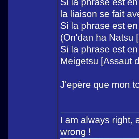
Si la phrase est e
la liaison se fait a
Si la phrase est en
(On'dan ha Natsu [C
Si la phrase est en
Meigetsu [Assaut d
J'epère que mon tout
______________
I am always right, 
wrong !