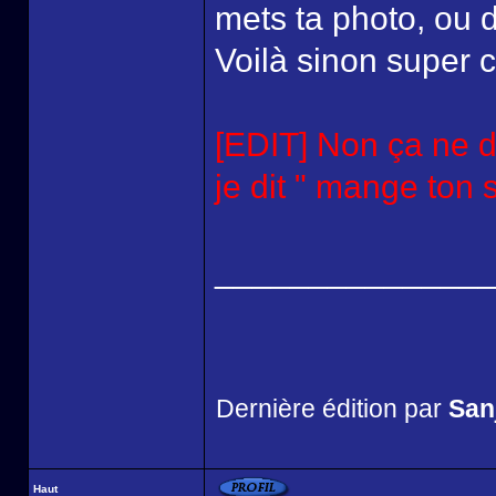
mets ta photo, ou d
Voilà sinon super ch
[EDIT] Non ça ne d
je dit " mange ton s
______________
Dernière édition par
San
Haut