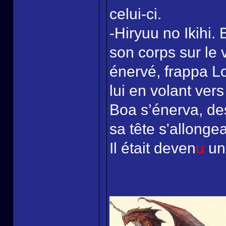
celui-ci.
-Hiryuu no Ikihi.
son corps sur le
énervé, frappa Lo
lui en volant vers
Boa s’énerva, des
sa tête s'allongea
Il était deven
u
un