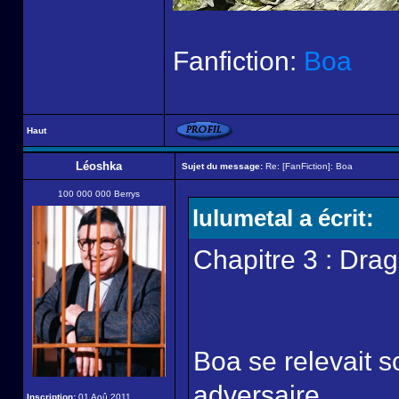
Fanfiction:
Boa
Haut
Léoshka
Sujet du message:
Re: [FanFiction]: Boa
100 000 000 Berrys
lulumetal a écrit:
Chapitre 3 : Dra
Boa se relevait 
adversaire.
Inscription:
01 Aoû 2011