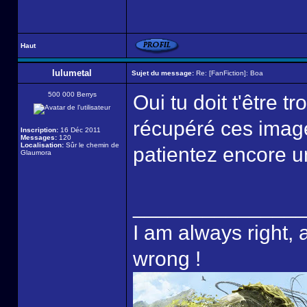
Haut
lulumetal
Sujet du message:
Re: [FanFiction]: Boa
500 000 Berrys
Oui tu doit t'être 
récupéré ces image
Inscription:
16 Déc 2011
Messages:
120
Localisation:
Sûr le chemin de
patientez encore 
Glaumora
______________
I am always right, 
wrong !