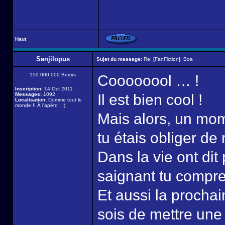
Haut
Sanjilopus
Sujet du message:
Re: [FanFiction]: Boa
150 000 000 Berrys
Coooooool … !
Inscription:
14 Oct 2011
Messages:
1092
Il est bien cool !
Localisation:
Comme tout le
monde !! À l'apéro ! ;)
Mais alors, un mom
tu étais obliger de 
Dans la vie ont di
saignant tu compr
Et aussi la procha
sois de mettre une 