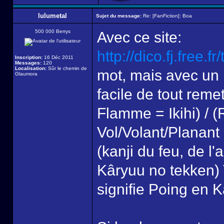
lulumetal
Sujet du message:
Re: [FanFiction]: Boa
500 000 Berrys
Avec ce site:
http://dico.fj.free.f
Inscription:
16 Déc 2011
Messages:
120
Localisation:
Sûr le chemin de
mot, mais avec un
Glaumora
facile de tout remet
Flamme = Ikihi) / 
Vol/Volant/Planant
(kanji du feu, de l'
Kâryuu no tekken) 
signifie Poing en K