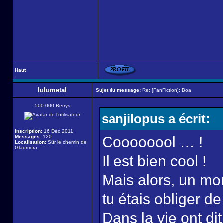
Haut
lulumetal
Sujet du message:
Re: [FanFiction]: Boa
500 000 Berrys
sanjilopus a écrit:
Inscription:
16 Déc 2011
Messages:
120
Coooooool … !
Localisation:
Sûr le chemin de
Glaumora
Il est bien cool !
Mais alors, un mo
tu étais obliger de
Dans la vie ont d