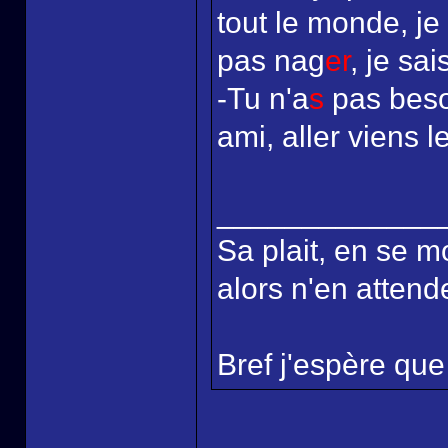
tout le monde, je
pas nag
er
, je sai
-Tu n'a
s
pas beso
ami, aller viens l
_____________
Sa plait, en se m
alors n'en attende
Bref j'espère que