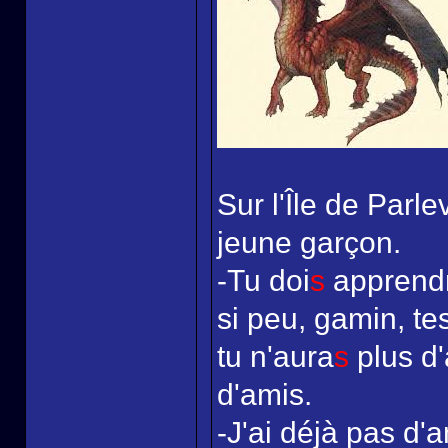
Sur l'Île de Parle
jeune garçon.
-Tu doi
s
apprendr
si peu, gamin, te
tu n'aura
s
plus d'
d'amis.
-J'ai déjà pas d