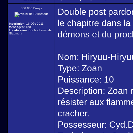
500 000 Berrys
Double post pardon 
le chapitre dans la
Inscription:
16 Déc 2011
Messages:
120
Localisation:
Sûr le chemin de
démons et du proch
Glaumora
Nom: Hiryuu-Hiryu
Type: Zoan
Puissance: 10
Description: Zoan
résister aux flamme
cracher.
Possesseur: Cyd.