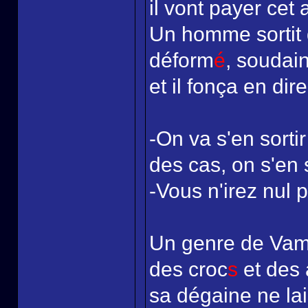
il vont payer cet a
Un homme sortit 
déform
é
, soudain
et il fonça en dir
-On va s'en sortir
des cas, on s'en 
-Vous n'irez nul p
Un genre de Vampi
des croc
s
et des 
sa dégaine ne la