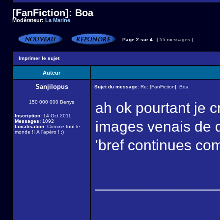
[FanFiction]: Boa
Modérateur:
La Marine
Page
2
sur
4
[ 55 messages ]
Imprimer le sujet
Auteur
Sanjilopus
Sujet du message:
Re: [FanFiction]: Boa
150 000 000 Berrys
ah ok pourtant je cr
Inscription:
14 Oct 2011
Messages:
1092
images venais de do
Localisation:
Comme tout le
monde !! À l'apéro ! ;)
'bref continues com
______________