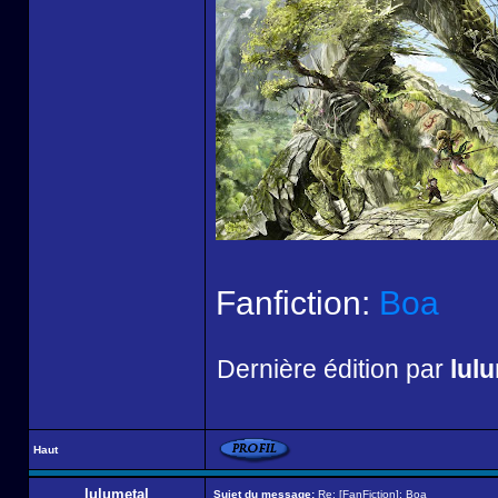
Fanfiction:
Boa
Dernière édition par
lul
Haut
lulumetal
Sujet du message:
Re: [FanFiction]: Boa