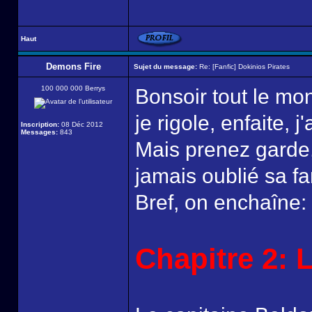
Haut
Demons Fire
Sujet du message:
Re: [Fanfic] Dokinios Pirates
100 000 000 Berrys
Bonsoir tout le mon
je rigole, enfaite, 
Inscription:
08 Déc 2012
Messages:
843
Mais prenez garde,
jamais oublié sa fa
Bref, on enchaîne:
Chapitre 2: 