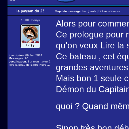
le paysan du 23
Sujet du message:
Re: [Fanfic] Dokinios Pirates
10 000 Berrys
Alors pour commen
Ce prologue pour mo
qu'on veux Lire la 
Ce bateau , cet équ
Inscription:
06 Jan 2014
Messages:
70
Localisation:
Sur mon navire à
grandes aventures 
faire la peau de Barbe Noire ...
Mais bon 1 seule c
Démon du Capitaine 
quoi ? Quand même
Sinon très bon débu