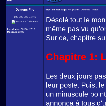
Haut
Demons Fire
Sujet du message:
Re: [Fanfic] Dokinios Pirates
100 000 000 Berrys
Désolé tout le mon
même pas vu qu'on
Inscription:
08 Déc 2012
Messages:
843
Sur ce, chapitre su
Chapitre 1: L
Les deux jours pass
leur poste. Puis, 
un minuscule point 
annonça à tous d'un