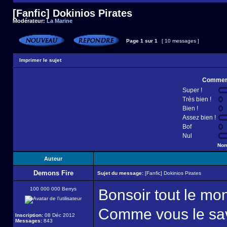
[Fanfic] Dokinios Pirates
Modérateur:
La Marine
Page
1
sur
1
[ 10 messages ]
Imprimer le sujet
Comment
Super !
Très bien !
Bien !
Assez bien !
Bof
Nul
Nom
Auteur
Demons Fire
Sujet du message:
[Fanfic] Dokinios Pirates
100 000 000 Berrys
Bonsoir tout le mo
Comme vous le sav
Inscription:
08 Déc 2012
Messages:
843