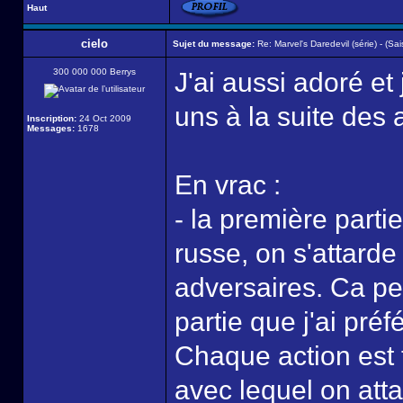
Haut
cielo
Sujet du message:
Re: Marvel's Daredevil (série) - (Sai
300 000 000 Berrys
J'ai aussi adoré et
uns à la suite des 
Inscription:
24 Oct 2009
Messages:
1678
En vrac :
- la première parti
russe, on s'attard
adversaires. Ca peu
partie que j'ai pré
Chaque action est t
avec lequel on att