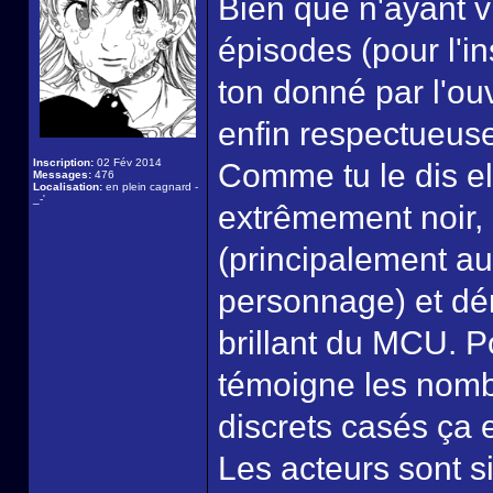
Bien que n'ayant v
épisodes (pour l'ins
ton donné par l'ou
enfin respectueus
Inscription:
02 Fév 2014
Comme tu le dis el
Messages:
476
Localisation:
en plein cagnard -
_-'
extrêmement noir, 
(principalement au 
personnage) et dén
brillant du MCU. Po
témoigne les nombr
discrets casés ça 
Les acteurs sont s