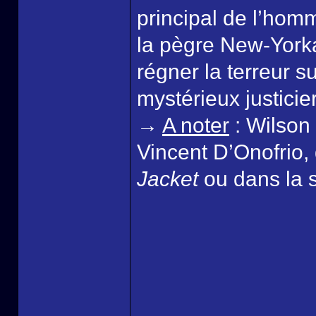
principal de l’homm
la pègre New-Yorkai
régner la terreur s
mystérieux justicie
→
A noter
: Wilson 
Vincent D’Onofrio,
Jacket
ou dans la 