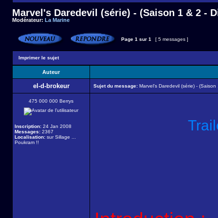
Marvel's Daredevil (série) - (Saison 1 & 2 - 
Modérateur:
La Marine
Page
1
sur
1
[ 5 messages ]
Imprimer le sujet
Auteur
el-d-brokeur
Sujet du message:
Marvel's Daredevil (série) - (Saison
475 000 000 Berrys
Trail
Inscription:
24 Jan 2008
Messages:
2367
Localisation:
sur Sillage ...
Poukram !!