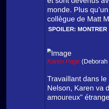
et sont devenus av
monde. Plus qu’un 
collègue de Matt M
SPOILER:
MONTRER
Karen Page
(Deborah 
Travaillant dans l
Nelson, Karen va d
amoureux" étrange 