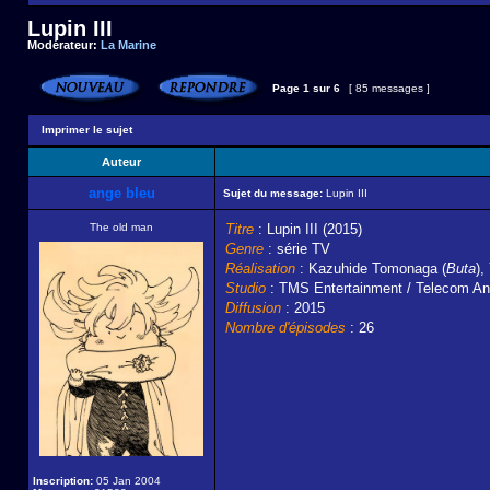
Lupin III
Modérateur:
La Marine
Page
1
sur
6
[ 85 messages ]
Imprimer le sujet
Auteur
ange bleu
Sujet du message:
Lupin III
The old man
Titre
: Lupin III (2015)
Genre
: série TV
Réalisation
: Kazuhide Tomonaga (
Buta
),
Studio
: TMS Entertainment / Telecom An
Diffusion
: 2015
Nombre d'épisodes
: 26
Inscription:
05 Jan 2004