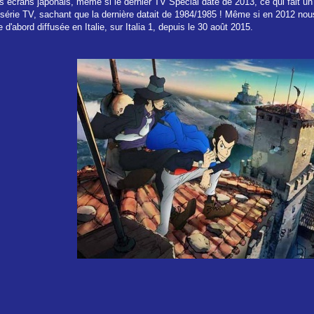
les écrans japonais, même si le dernier TV Spécial date de 2013, ce qui fait un 
e série TV, sachant que la dernière datait de 1984/1985 ! Même si en 2012 nous
re d'abord diffusée en Italie, sur Italia 1, depuis le 30 août 2015.