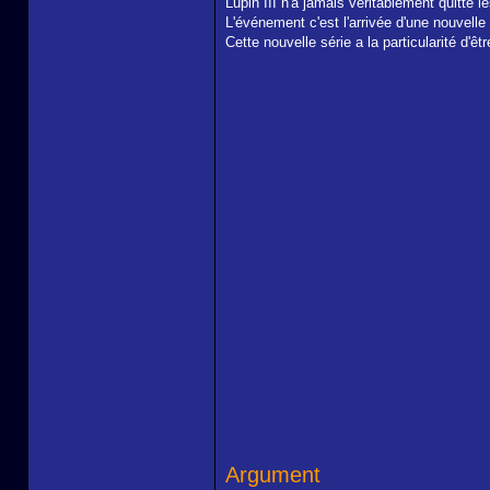
Lupin III n'a jamais véritablement quitté 
L'événement c'est l'arrivée d'une nouvell
Cette nouvelle série a la particularité d'êt
Argument