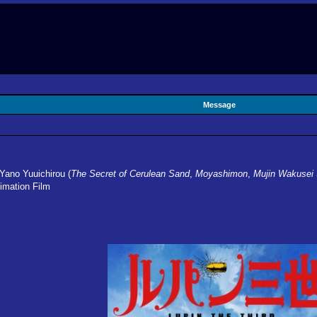
Message
 Yano Yuuichirou (
The Secret of Cerulean Sand
,
Moyashimon
,
Mujin Wakusei 
imation Film