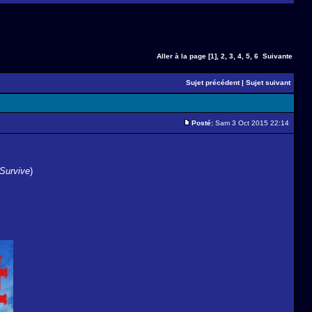
Aller à la page
[1]
,
2
,
3
,
4
,
5
,
6
Suivante
Sujet précédent
|
Sujet suivant
Posté:
Sam 3 Oct 2015 22:14
Survive
)