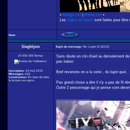
•
Manga List
|
Anime List
•
Les
règles du forum
sont faites pour être 
Haut
Sieghlyon
Sujet du message:
Re: Lupin III (2015)
20 000 000 Berrys
Sans doute un clin d'oeil au deroulement de l
pas italien
Inscription:
10 Aoû 2015
Bref revenons en a la serie , du lupin quo
Messages:
424
Localisation:
En train de faire
la lecture aux gens
Pas grand chose a dire il n'y a pas de fil d
Outre 2 personnage qui je pense vont deven
_________________