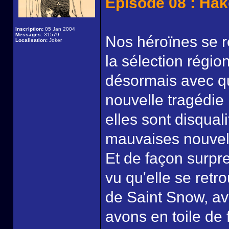
Episode 08 : Ha
Inscription:
05 Jan 2004
Messages:
31579
Nos héroïnes se r
Localisation:
Joker
la sélection régio
désormais avec qu
nouvelle tragédie 
elles sont disqual
mauvaises nouvell
Et de façon surpr
vu qu'elle se retr
de Saint Snow, av
avons en toile de