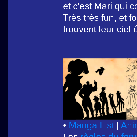
et c'est Mari qui c
Très très fun, et f
trouvent leur ciel é
______________
•
Manga List
|
Ani
Les
règles du for