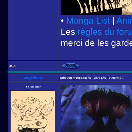
•
Manga List
|
Ani
Les
règles du for
merci de les garde
Haut
ange bleu
Sujet du message:
Re: Love Live! Sunshine!!
The old man