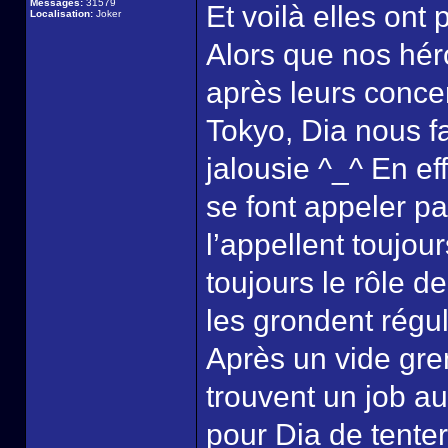
Messages:
31579
Et voilà elles ont 
Localisation:
Joker
Alors que nos héro
après leurs concer
Tokyo, Dia nous f
jalousie ^_^ En ef
se font appeler par
l’appellent toujour
toujours le rôle de
les grondent régu
Après un vide gren
trouvent un job a
pour Dia de tente