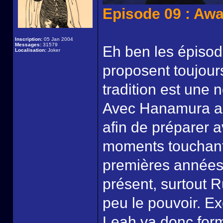
Episode 09 : Aw
Inscription:
05 Jan 2004
Messages:
31579
Eh ben les épisod
Localisation:
Joker
proposent toujour
tradition est une n
Avec Hanamura an
afin de préparer 
moments touchants
premières années
présent, surtout 
peu le pouvoir. Ex
Leah va donc for