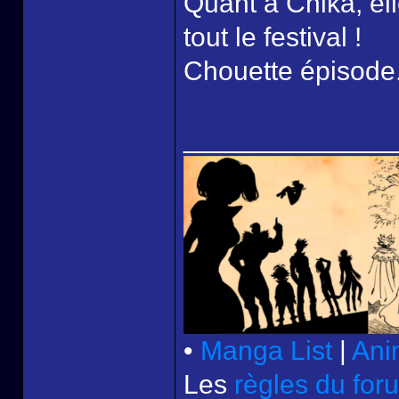
Quant à Chika, el
tout le festival !
Chouette épisode
______________
•
Manga List
|
Ani
Les
règles du for