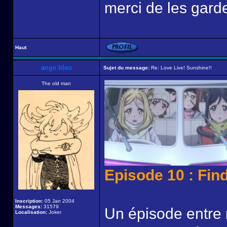
merci de les garde
Haut
ange bleu
Sujet du message:
Re: Love Live! Sunshine!!
The old man
Episode 10 : Fin
Inscription:
05 Jan 2004
Messages:
31579
Un épisode entre r
Localisation:
Joker