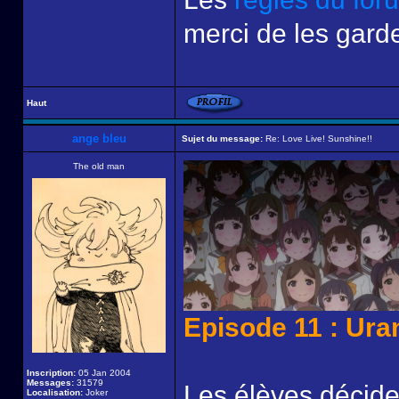
merci de les garde
Haut
ange bleu
Sujet du message:
Re: Love Live! Sunshine!!
The old man
Episode 11 : Ura
Inscription:
05 Jan 2004
Messages:
31579
Les élèves déciden
Localisation:
Joker