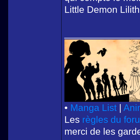
Little Demon Lilit
______________
•
Manga List
|
Ani
Les
règles du for
merci de les garde