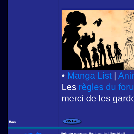
______________
•
Manga List
|
Ani
Les
règles du for
merci de les garde
Haut
ange bleu
Sujet du message:
Re: Love Live! Sunshine!!