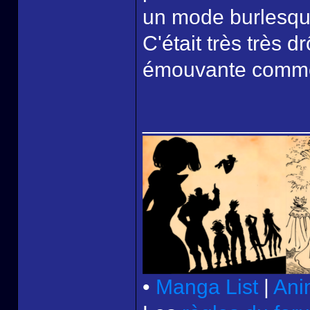
un mode burlesq
C'était très très dr
émouvante comme 
______________
•
Manga List
|
Ani