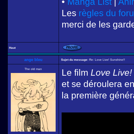
•
Manga List
|
Ani
Les
règles du for
merci de les garde
Haut
ange bleu
Sujet du message:
Re: Love Live! Sunshine!!
The old man
Le film
Love Live!
et se déroulera en
la première généra