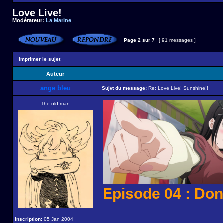
Love Live!
Modérateur:
La Marine
Page
2
sur
7
[ 91 messages ]
Imprimer le sujet
Auteur
ange bleu
Sujet du message:
Re: Love Live! Sunshine!!
The old man
Episode 04 : Don
Inscription:
05 Jan 2004