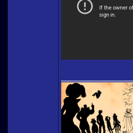
______________