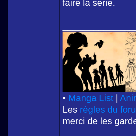
faire la série.
______________
•
Manga List
|
Ani
Les
règles du for
merci de les garde