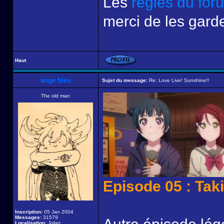
Les
règles du for
merci de les garde
Haut
ange bleu
Sujet du message:
Re: Love Live! Sunshine!!
The old man
Episode 05 : Tak
Inscription:
05 Jan 2004
Messages:
31579
Localisation:
Joker