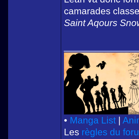
camarades classe
Saint Aqours Sno
______________
•
Manga List
|
Ani
Les
règles du for