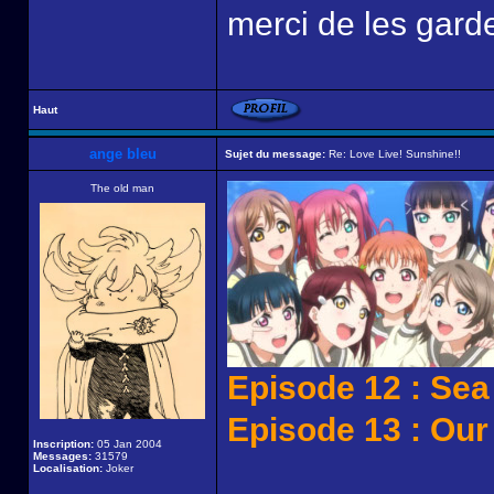
merci de les garde
Haut
ange bleu
Sujet du message:
Re: Love Live! Sunshine!!
The old man
Episode 12 : Sea 
Episode 13 : Ou
Inscription:
05 Jan 2004
Messages:
31579
Localisation:
Joker