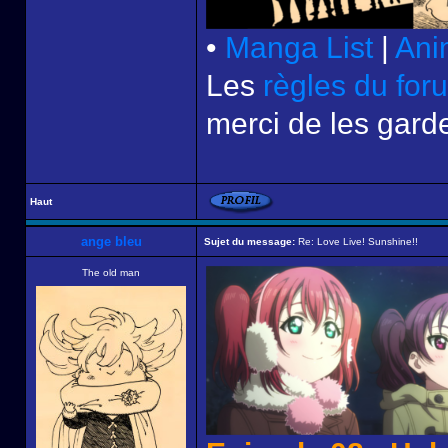
•
Manga List
|
Ani
Les
règles du for
merci de les garde
Haut
ange bleu
Sujet du message:
Re: Love Live! Sunshine!!
The old man