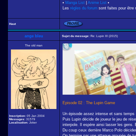
•
Manga List
|
Anime List
•
Les
règles du forum
sont faites pour être 
Haut
ange bleu
Sujet du message:
Re: Lupin III (2015)
The old man
Episode 02 : The Lupin Game
Un épisode assez intense et sans temps m
Inscription:
05 Jan 2004
Puis Lupin décide de joueur le jeu de rés
Messages:
31579
Localisation:
Joker
interpole. Il espère ainsi lasser les gens.
Du coup ceux derrière Marco Polo décident 
On termine par une attaque groupée de tueu