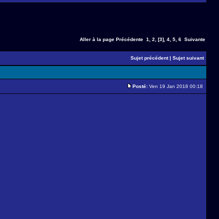
Aller à la page
Précédente
1
,
2
,
[3]
,
4
,
5
,
6
Suivante
Sujet précédent
|
Sujet suivant
Posté:
Ven 19 Jan 2018 00:18