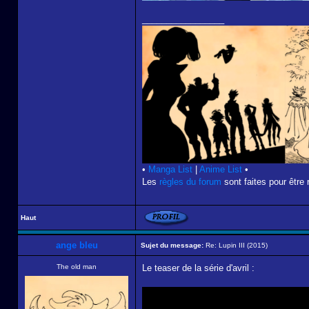
_________________
•
Manga List
|
Anime List
•
Les
règles du forum
sont faites pour être 
Haut
ange bleu
Sujet du message:
Re: Lupin III (2015)
The old man
Le teaser de la série d'avril :