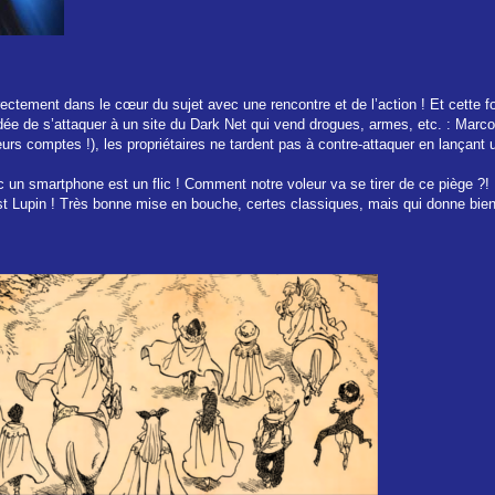
ectement dans le cœur du sujet avec une rencontre et de l’action ! Et cette fo
ée de s’attaquer à un site du Dark Net qui vend drogues, armes, etc. : Marco P
s leurs comptes !), les propriétaires ne tardent pas à contre-attaquer en lança
 un smartphone est un flic ! Comment notre voleur va se tirer de ce piège ?!
est Lupin ! Très bonne mise en bouche, certes classiques, mais qui donne bien e