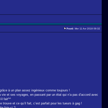
Posté:
Mer 11 Avr 2018 09:32
s grâce à un plan assez ingénieux comme toujours !
sa vie et ses voyages, en passant par un état qui n’a pas d’accord avec
il fait^^
ouve et ce qu’il fait, c’est parfait pour les tueurs à gag !
te fois-ci ?