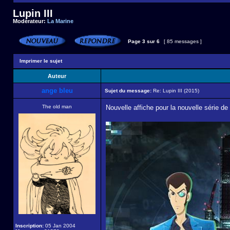
Lupin III
Modérateur:
La Marine
Page
3
sur
6
[ 85 messages ]
Imprimer le sujet
Auteur
ange bleu
Sujet du message:
Re: Lupin III (2015)
The old man
Nouvelle affiche pour la nouvelle série de L
Inscription:
05 Jan 2004