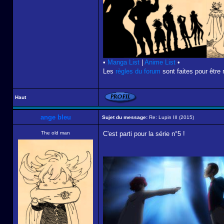
•
Manga List
|
Anime List
•
Les
règles du forum
sont faites pour être 
Haut
ange bleu
Sujet du message:
Re: Lupin III (2015)
The old man
C'est parti pour la série n°5 !