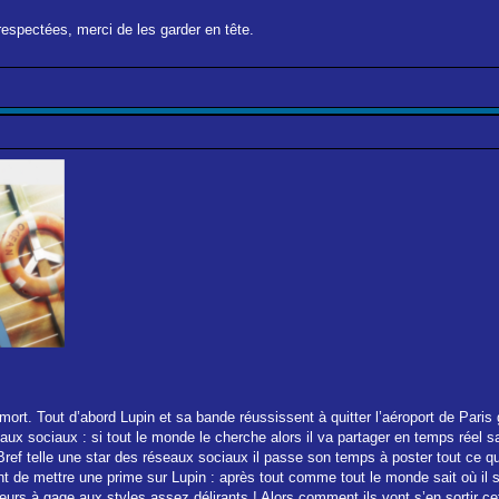
respectées, merci de les garder en tête.
ort. Tout d’abord Lupin et sa bande réussissent à quitter l’aéroport de Pari
eaux sociaux : si tout le monde le cherche alors il va partager en temps réel 
 Bref telle une star des réseaux sociaux il passe son temps à poster tout ce qu’
de mettre une prime sur Lupin : après tout comme tout le monde sait où il se tr
rs à gage aux styles assez délirants ! Alors comment ils vont s’en sortir cet