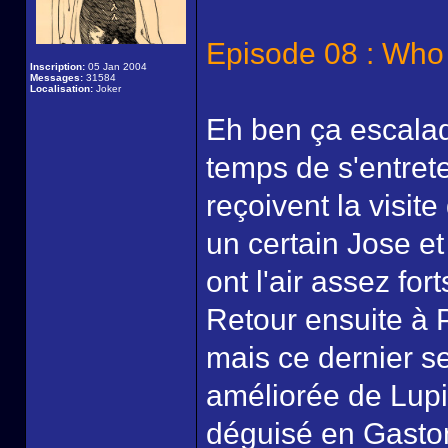
Episode 08 : Who
Inscription:
05 Jan 2004
Messages:
31584
Localisation:
Joker
Eh ben ça escalad
temps de s'entrete
reçoivent la visit
un certain Jose e
ont l'air assez for
Retour ensuite à P
mais ce dernier 
améliorée de Lupin 
déguisé en Gaston