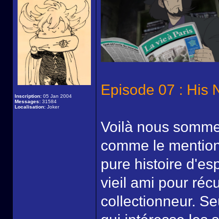
Episode 07 : His 
Inscription:
05 Jan 2004
Messages:
31584
Localisation:
Joker
Voilà nous sommes
comme le mention
pure histoire d'es
vieil ami pour ré
collectionneur. S