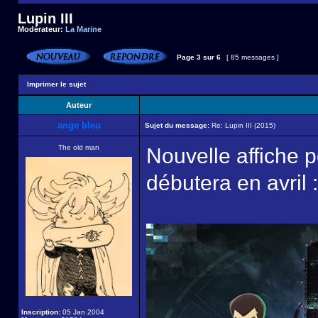
Lupin III
Modérateur:
La Marine
Page
3
sur
6
[ 85 messages ]
Imprimer le sujet
Auteur
ange bleu
Sujet du message:
Re: Lupin III (2015)
The old man
Nouvelle affiche p
débutera en avril :
Inscription:
05 Jan 2004