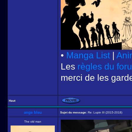
•
Manga List
|
Ani
Les
règles du for
merci de les garde
Haut
ange bleu
Sujet du message:
Re: Lupin III (2015-2018)
The old man