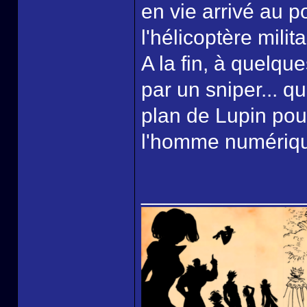
en vie arrivé au p
l'hélicoptère milita
A la fin, à quelque
par un sniper... q
plan de Lupin pou
l'homme numériqu
______________