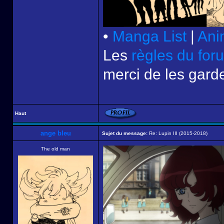
•
Manga List
|
Ani
Les
règles du for
merci de les garde
Haut
ange bleu
Sujet du message:
Re: Lupin III (2015-2018)
The old man