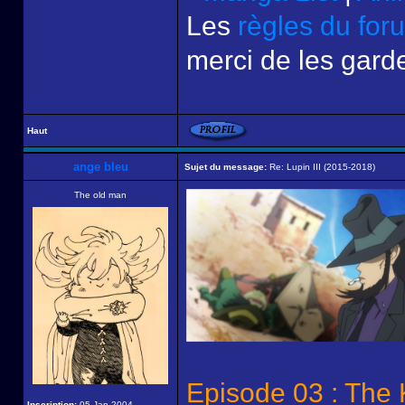
Les
règles du for
merci de les garde
Haut
ange bleu
Sujet du message:
Re: Lupin III (2015-2018)
The old man
Episode 03 : The 
Inscription:
05 Jan 2004