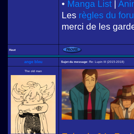
•
Manga List
|
Ani
Les
règles du for
merci de les garde
Haut
ange bleu
Sujet du message:
Re: Lupin III (2015-2018)
The old man