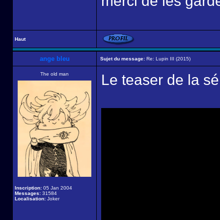
merci de les garde
Haut
ange bleu
Sujet du message:
Re: Lupin III (2015)
The old man
Le teaser de la sér
Inscription:
05 Jan 2004
Messages:
31584
Localisation:
Joker