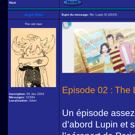
Haut
ange bleu
Sujet du message:
Re: Lupin III (2015)
The old man
Episode 02 : The
Inscription:
05 Jan 2004
Messages:
31584
Localisation:
Joker
Un épisode assez 
d’abord Lupin et s