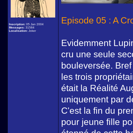
Episode 05 : A Cr
Inscription:
05 Jan 2004
Messages:
31584
Localisation:
Joker
Evidemment Lupin 
cru une seule sec
bouleversée. Bref 
les trois propriéta
était la Réalité A
uniquement par des
C'est la fin du pr
pour jeune fille p