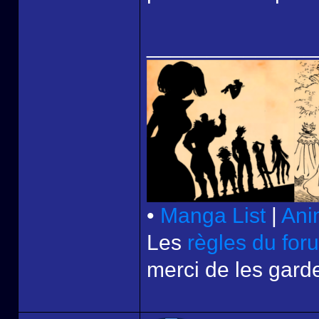
______________
•
Manga List
|
Ani
Les
règles du for
merci de les garde