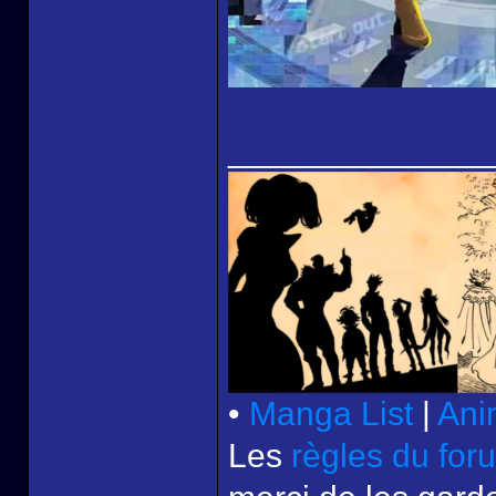
______________
•
Manga List
|
Ani
Les
règles du for