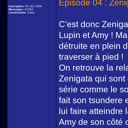
Episode 04 : Zeni
Inscription:
05 Jan 2004
Messages:
31584
Localisation:
Joker
C'est donc Zeniga
Lupin et Amy ! Ma
détruite en plein dé
traverser à pied !
On retrouve la rel
Zenigata qui sont 
série comme le s
fait son tsundere 
lui faire atteindre 
Amy de son côté c