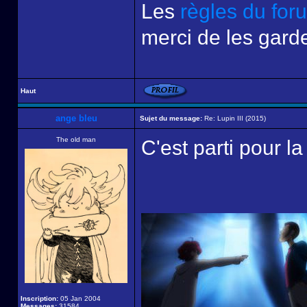
Les
règles du for
merci de les garde
Haut
ange bleu
Sujet du message:
Re: Lupin III (2015)
The old man
C'est parti pour la
Inscription:
05 Jan 2004
Messages:
31584