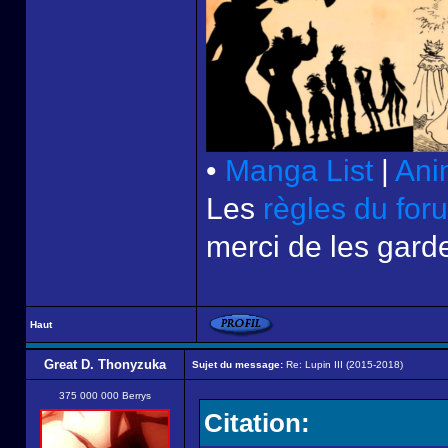
•
Manga List
|
Ani
Les
règles du for
merci de les garde
Haut
Great D. Thonyzuka
Sujet du message:
Re: Lupin III (2015-2018)
375 000 000 Berrys
Citation: