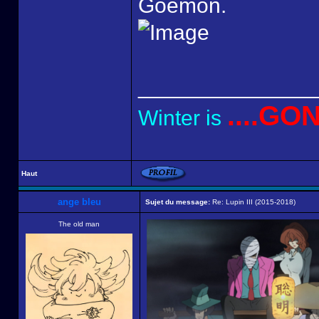
Goemon.
______________
....GO
Winter is
Haut
ange bleu
Sujet du message:
Re: Lupin III (2015-2018)
The old man