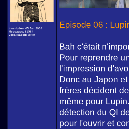
Episode 06 : Lupi
Inscription:
05 Jan 2004
Messages:
31584
Localisation:
Joker
Bah c'était n'impor
Pour reprendre un
l'impression d'av
Donc au Japon et 
frères décident de 
même pour Lupin. 
détection du QI de
pour l'ouvrir et c