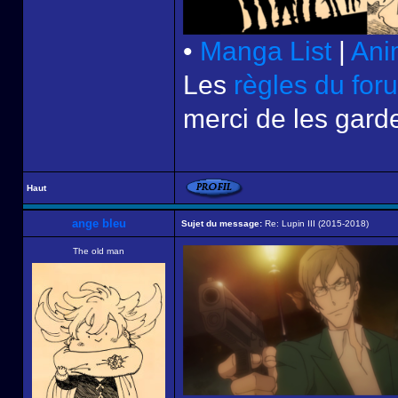
•
Manga List
|
Ani
Les
règles du for
merci de les garde
Haut
ange bleu
Sujet du message:
Re: Lupin III (2015-2018)
The old man