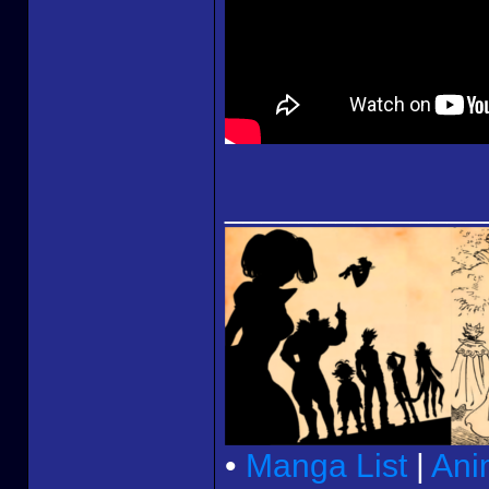
______________
•
Manga List
|
Ani