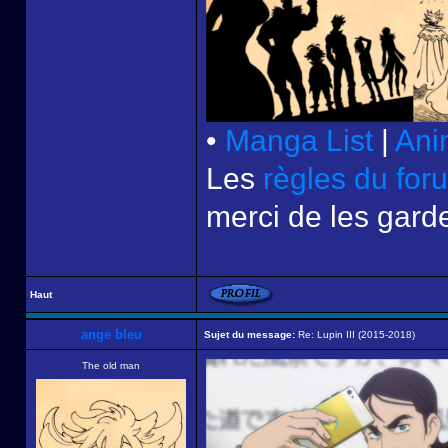
•
Manga List
|
Ani
Les
règles du for
merci de les garde
Haut
ange bleu
Sujet du message:
Re: Lupin III (2015-2018)
The old man