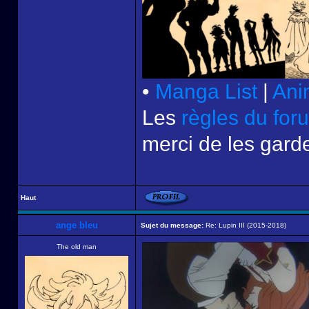
•
Manga List
|
Ani
Les
règles du for
merci de les garde
Haut
ange bleu
Sujet du message:
Re: Lupin III (2015-2018)
The old man