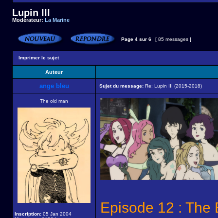
Lupin III
Modérateur:
La Marine
Page
4
sur
6
[ 85 messages ]
Imprimer le sujet
Auteur
ange bleu
Sujet du message:
Re: Lupin III (2015-2018)
The old man
Episode 12 : The
Inscription:
05 Jan 2004