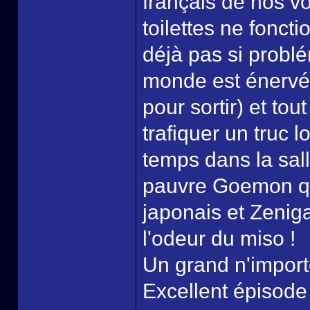
français de nos v
toilettes ne foncti
déjà pas si problé
monde est énervé 
pour sortir) et to
trafiquer un truc l
temps dans la sall
pauvre Goemon q
japonais et Zenigat
l'odeur du miso !
Un grand n'import
Excellent épisode