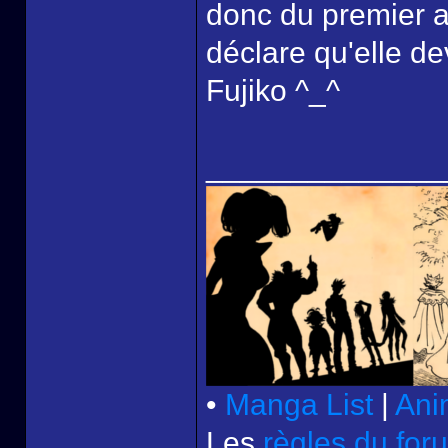
donc du premier a
déclare qu'elle d
Fujiko ^_^
______________
•
Manga List
|
Ani
Les
règles du for