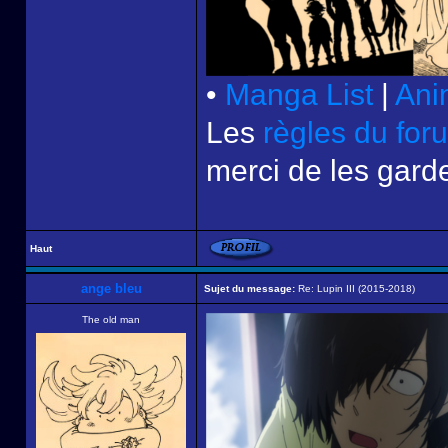
•
Manga List
|
Ani
Les
règles du for
merci de les garde
Haut
ange bleu
Sujet du message:
Re: Lupin III (2015-2018)
The old man