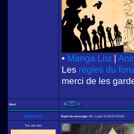
•
Manga List
|
Ani
Les
règles du for
merci de les garde
Haut
ange bleu
Sujet du message:
Re: Lupin III (2015-2018)
The old man