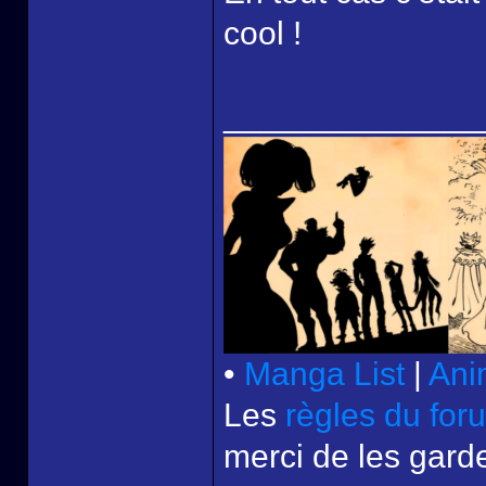
cool !
______________
•
Manga List
|
Ani
Les
règles du for
merci de les garde