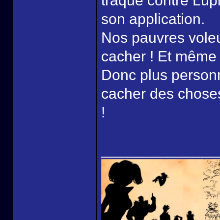
traque contre Lupi
son application.
Nos pauvres voleu
cacher ! Et même 
Donc plus personn
cacher des chose
!
______________