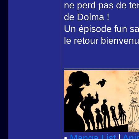
ne perd pas de te
de Dolma !
Un épisode fun sa
le retour bienvenu
______________
•
Manga List
|
Ani