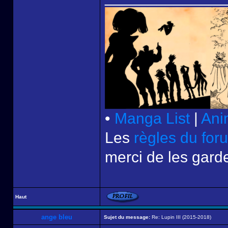
•
Manga List
|
Ani
Les
règles du for
merci de les garde
Haut
ange bleu
Sujet du message:
Re: Lupin III (2015-2018)