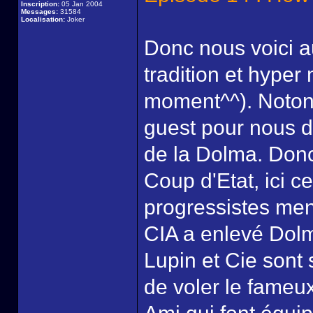
Inscription:
05 Jan 2004
Messages:
31584
Localisation:
Joker
Donc nous voici 
tradition et hyper
moment^^). Notons
guest pour nous d
de la Dolma. Don
Coup d'Etat, ici ce
progressistes men
CIA a enlevé Dolm
Lupin et Cie sont 
de voler le fameux