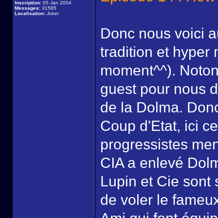
Inscription:
05 Jan 2004
Messages:
31585
Localisation:
Joker
Donc nous voici 
tradition et hyper
moment^^). Notons
guest pour nous d
de la Dolma. Don
Coup d'Etat, ici ce
progressistes men
CIA a enlevé Dolm
Lupin et Cie sont 
de voler le fameux