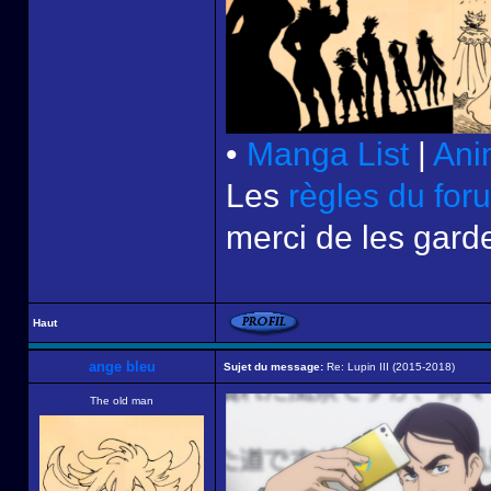
•
Manga List
|
Ani
Les
règles du for
merci de les garde
Haut
ange bleu
Sujet du message:
Re: Lupin III (2015-2018)
The old man