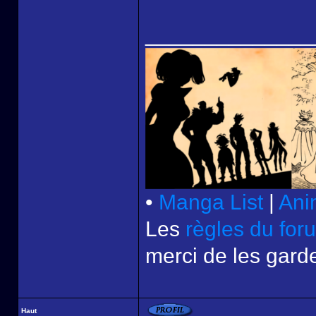
______________
•
Manga List
|
Ani
Les
règles du for
merci de les garde
Haut