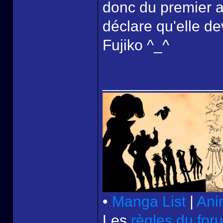
donc du premier a
déclare qu'elle d
Fujiko ^_^
______________
•
Manga List
|
Ani
Les
règles du for