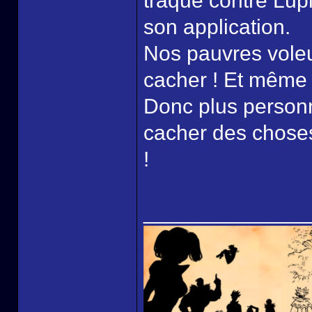
traque contre Lupi
son application.
Nos pauvres voleu
cacher ! Et même 
Donc plus personn
cacher des chose
!
______________