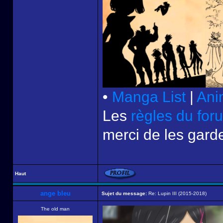
•
Manga List
|
Ani
Les
règles du for
merci de les garde
Haut
ange bleu
Sujet du message:
Re: Lupin III (2015-2018)
The old man