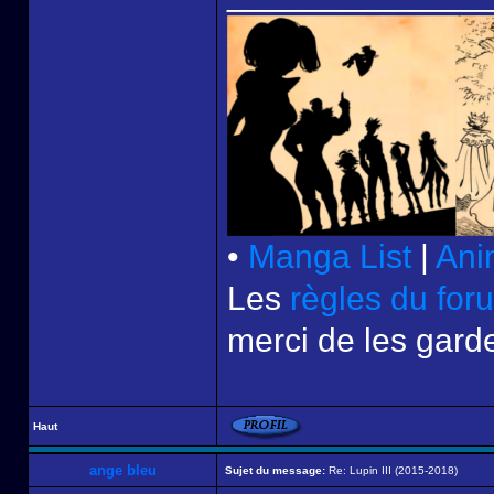
•
Manga List
|
Ani
Les
règles du for
merci de les garde
Haut
ange bleu
Sujet du message:
Re: Lupin III (2015-2018)