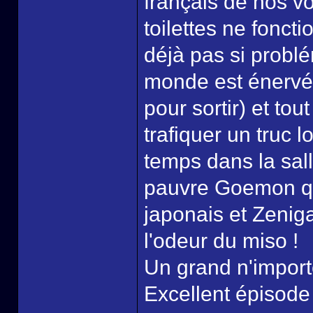
français de nos v
toilettes ne foncti
déjà pas si problé
monde est énervé 
pour sortir) et to
trafiquer un truc l
temps dans la sall
pauvre Goemon q
japonais et Zenigat
l'odeur du miso !
Un grand n'import
Excellent épisode