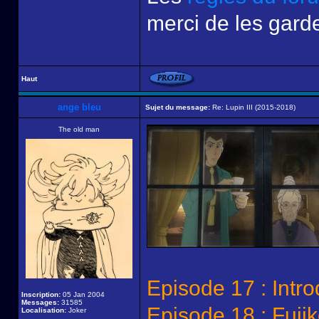
merci de les garde
Haut
ange bleu
Sujet du message:
Re: Lupin III (2015-2018)
The old man
Episode 17 : Intro
Inscription:
05 Jan 2004
Messages:
31585
Episode 18 : Fuji
Localisation:
Joker