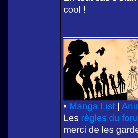
cool !
______________
•
Manga List
|
Ani
Les
règles du for
merci de les garde