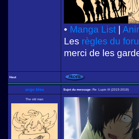
•
Manga List
|
Ani
Les
règles du for
merci de les garde
Haut
ange bleu
Sujet du message:
Re: Lupin III (2015-2018)
The old man