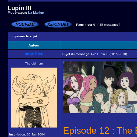
Lupin III
Modérateur:
La Marine
Page
4
sur
6
[ 85 messages ]
Imprimer le sujet
Auteur
ange bleu
Sujet du message:
Re: Lupin III (2015-2018)
The old man
Episode 12 : The
Inscription:
05 Jan 2004