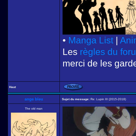
•
Manga List
|
Ani
Les
règles du for
merci de les garde
Haut
ange bleu
Sujet du message:
Re: Lupin III (2015-2018)
The old man