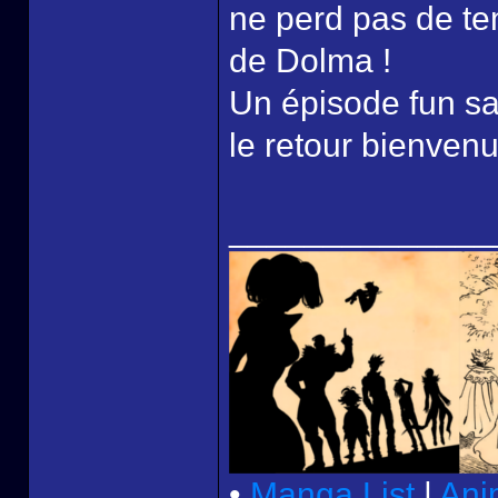
ne perd pas de te
de Dolma !
Un épisode fun sa
le retour bienvenu
______________
•
Manga List
|
Ani