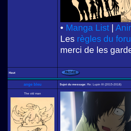
•
Manga List
|
Ani
Les
règles du for
merci de les garde
Haut
ange bleu
Sujet du message:
Re: Lupin III (2015-2018)
The old man