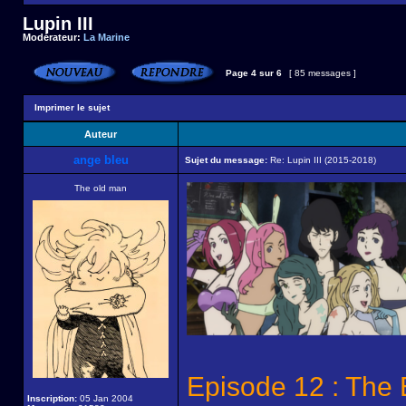
Lupin III
Modérateur:
La Marine
Page
4
sur
6
[ 85 messages ]
Imprimer le sujet
Auteur
ange bleu
Sujet du message:
Re: Lupin III (2015-2018)
The old man
Episode 12 : The
Inscription:
05 Jan 2004