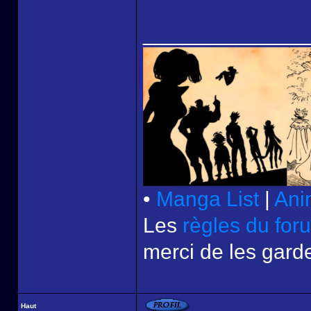
______________
•
Manga List
|
Ani
Les
règles du for
merci de les garde
Haut