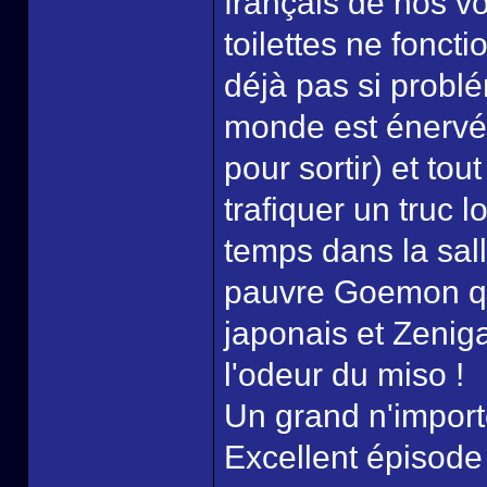
français de nos v
toilettes ne foncti
déjà pas si problé
monde est énervé 
pour sortir) et to
trafiquer un truc l
temps dans la sall
pauvre Goemon q
japonais et Zenigat
l'odeur du miso !
Un grand n'import
Excellent épisode