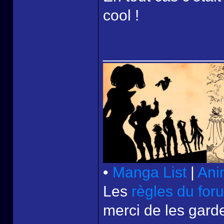
cool !
______________
•
Manga List
|
Ani
Les
règles du for
merci de les garde