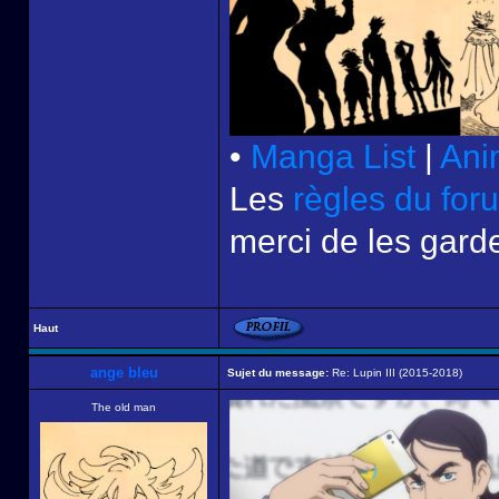
•
Manga List
|
Ani
Les
règles du for
merci de les garde
Haut
ange bleu
Sujet du message:
Re: Lupin III (2015-2018)
The old man