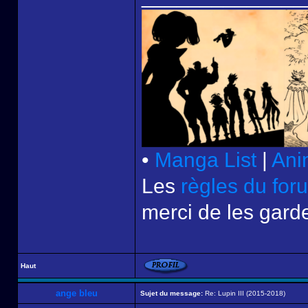
•
Manga List
|
Ani
Les
règles du for
merci de les garde
Haut
ange bleu
Sujet du message:
Re: Lupin III (2015-2018)