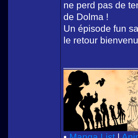
ne perd pas de te
de Dolma !
Un épisode fun sa
le retour bienvenu
______________
•
Manga List
|
Ani