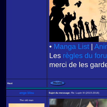
•
Manga List
|
Ani
Les
règles du for
merci de les garde
Haut
ange bleu
Sujet du message:
Re: Lupin III (2015-2018)
The old man