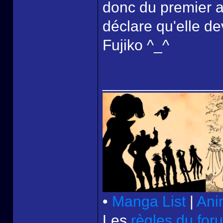
donc du premier a
déclare qu'elle d
Fujiko ^_^
______________
•
Manga List
|
Ani
Les
règles du for