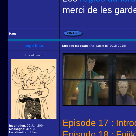
merci de les garde
Haut
ange bleu
Sujet du message:
Re: Lupin III (2015-2018)
The old man
Episode 17 : Intro
Inscription:
05 Jan 2004
Messages:
31583
Episode 18 : Fuji
Localisation:
Joker