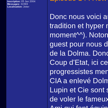
Inscription:
05 Jan 2004
Messages:
31583
Localisation:
Joker
Donc nous voici 
tradition et hyper
moment^^). Notons
guest pour nous d
de la Dolma. Don
Coup d'Etat, ici ce
progressistes men
CIA a enlevé Dolm
Lupin et Cie sont 
de voler le fameux