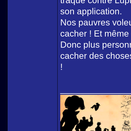
traque contre Lupi
son application.
Nos pauvres voleu
cacher ! Et même 
Donc plus personn
cacher des chose
!
______________