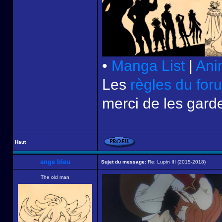
•
Manga List
|
Ani
Les
règles du for
merci de les garde
Haut
ange bleu
Sujet du message:
Re: Lupin III (2015-2018)
The old man