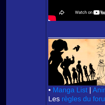
______________
•
Manga List
|
Ani
Les
règles du for