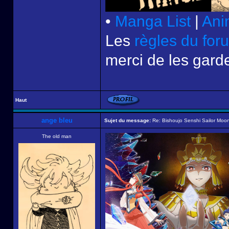
•
Manga List
|
Ani
Les
règles du for
merci de les garde
Haut
ange bleu
Sujet du message:
Re: Bishoujo Senshi Sailor Moon
The old man