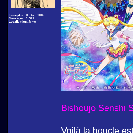
Inscription:
05 Jan 2004
Messages:
31579
Localisation:
Joker
Bishoujo Senshi 
Voilà la boucle est