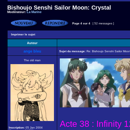
Bishoujo Senshi Sailor Moon: Crystal
Modérateur:
La Marine
Page
4
sur
4
[ 52 messages ]
Imprimer le sujet
Auteur
ange bleu
Sujet du message:
Re: Bishoujo Senshi Sailor Moon
The old man
Acte 38 : Infinity
Inscription:
05 Jan 2004