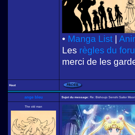
•
Manga List
|
Ani
Les
règles du for
merci de les garde
Haut
ange bleu
Sujet du message:
Re: Bishoujo Senshi Sailor Moon
The old man