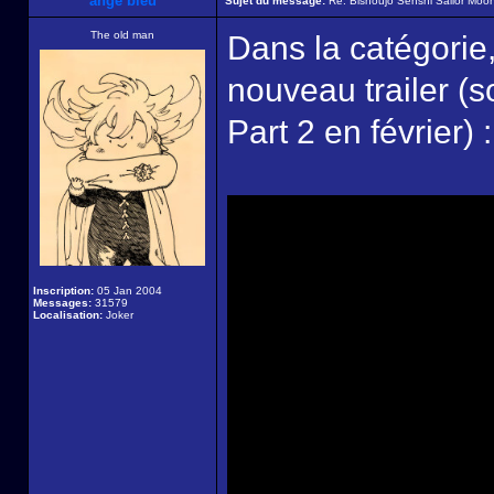
ange bleu
Sujet du message:
Re: Bishoujo Senshi Sailor Moon
The old man
Dans la catégorie,
nouveau trailer (so
Part 2 en février) :
Inscription:
05 Jan 2004
Messages:
31579
Localisation:
Joker