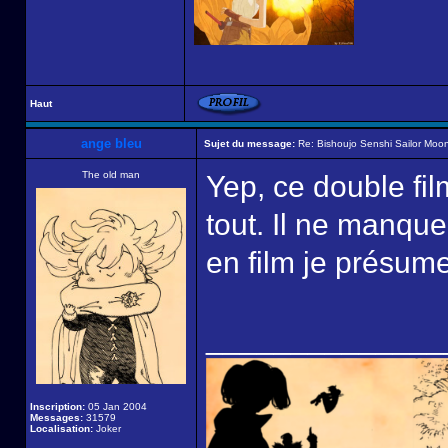
Haut
ange bleu
Sujet du message:
Re: Bishoujo Senshi Sailor Moon
The old man
Yep, ce double fil
tout. Il ne manqu
en film je présum
______________
Inscription:
05 Jan 2004
Messages:
31579
Localisation:
Joker