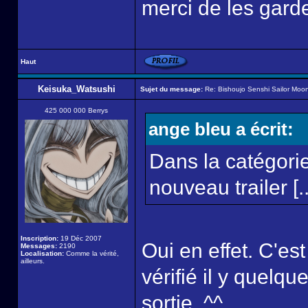
merci de les garde
Haut
Keisuka_Watsushi
Sujet du message:
Re: Bishoujo Senshi Sailor Moon
425 000 000 Berrys
ange bleu a écrit:
Dans la catégorie
nouveau trailer [..
Inscription:
19 Déc 2007
Oui en effet. C'es
Messages:
2190
Localisation:
Comme la vérité,
ailleurs.
vérifié il y quelqu
sortie. ^^