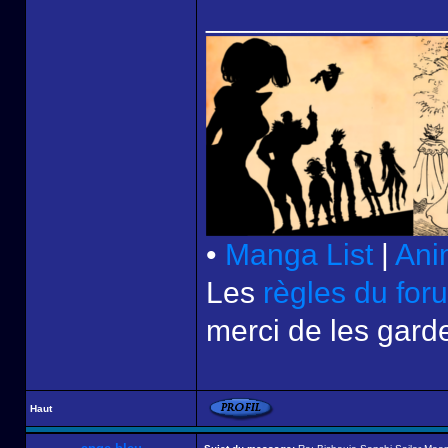
______________
•
Manga List
|
Ani
Les
règles du for
merci de les garde
Haut