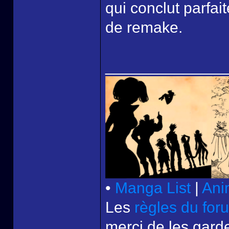
qui conclut parfai
de remake.
______________
•
Manga List
|
Ani
Les
règles du for
merci de les garde