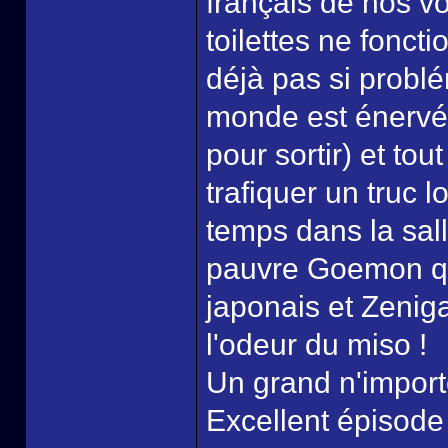
français de nos v
toilettes ne foncti
déjà pas si problé
monde est énervé 
pour sortir) et to
trafiquer un truc l
temps dans la sall
pauvre Goemon q
japonais et Zenigat
l'odeur du miso !
Un grand n'import
Excellent épisode