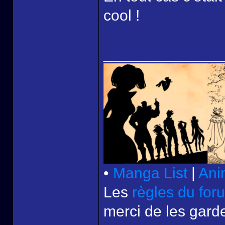
cool !
______________
•
Manga List
|
Ani
Les
règles du for
merci de les garde