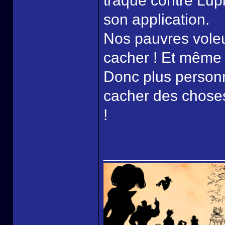
traque contre Lupi
son application.
Nos pauvres voleu
cacher ! Et même 
Donc plus personn
cacher des chose
!
______________