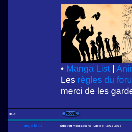
•
Manga List
|
Ani
Les
règles du for
merci de les garde
Haut
ange bleu
Sujet du message:
Re: Lupin III (2015-2018)