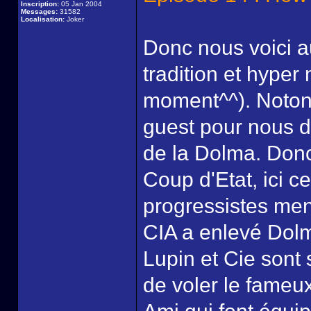
Inscription:
05 Jan 2004
Messages:
31582
Localisation:
Joker
Donc nous voici 
tradition et hyper
moment^^). Notons
guest pour nous d
de la Dolma. Don
Coup d'Etat, ici ce
progressistes men
CIA a enlevé Dolm
Lupin et Cie sont 
de voler le fameux