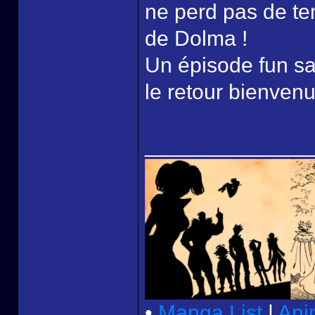
ne perd pas de te
de Dolma !
Un épisode fun sa
le retour bienvenu
______________
•
Manga List
|
Ani