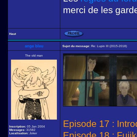
merci de les garde
Haut
ange bleu
Sujet du message:
Re: Lupin III (2015-2018)
The old man
Episode 17 : Intro
Inscription:
05 Jan 2004
Messages:
31582
Episode 18 : Fuji
Localisation:
Joker