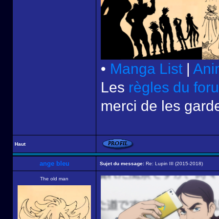
•
Manga List
|
Ani
Les
règles du for
merci de les garde
Haut
ange bleu
Sujet du message:
Re: Lupin III (2015-2018)
The old man