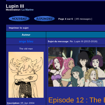
Lupin III
Modérateur:
La Marine
Page
4
sur
6
[ 85 messages ]
Imprimer le sujet
Auteur
ange bleu
Sujet du message:
Re: Lupin III (2015-2018)
The old man
Episode 12 : The
Inscription:
05 Jan 2004