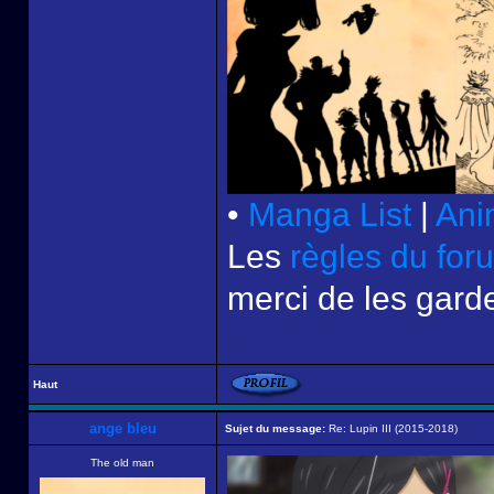
•
Manga List
|
Ani
Les
règles du for
merci de les garde
Haut
ange bleu
Sujet du message:
Re: Lupin III (2015-2018)
The old man