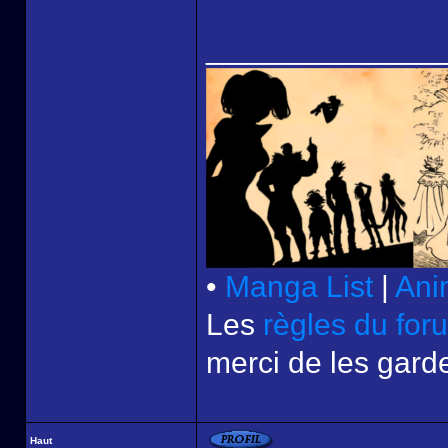
______________
•
Manga List
|
Ani
Les
règles du for
merci de les garde
Haut