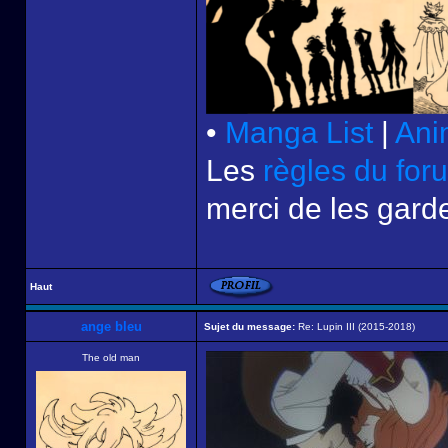
•
Manga List
|
Ani
Les
règles du for
merci de les garde
Haut
ange bleu
Sujet du message:
Re: Lupin III (2015-2018)
The old man