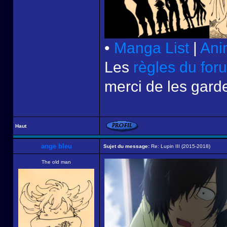
•
Manga List
|
Ani
Les
règles du for
merci de les garde
Haut
ange bleu
Sujet du message:
Re: Lupin III (2015-2018)
The old man