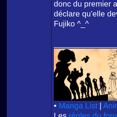
donc du premier a
déclare qu'elle d
Fujiko ^_^
______________
•
Manga List
|
Ani
Les
règles du for