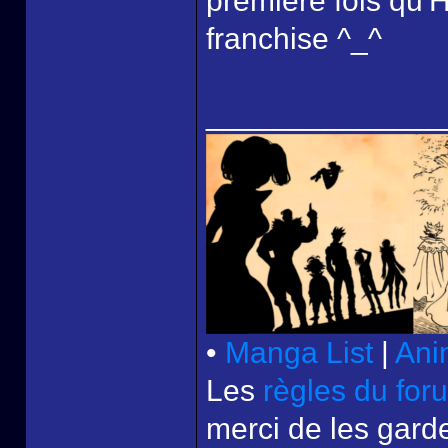
première fois qu'
franchise ^_^
______________
•
Manga List
|
Ani
Les
règles du for
merci de les garde