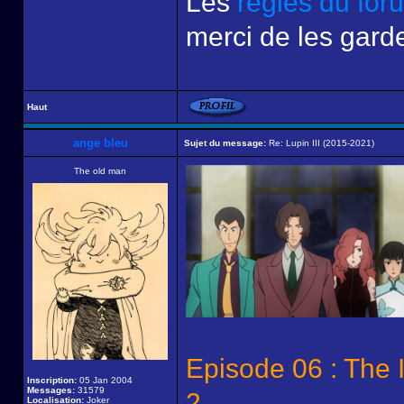
Les
règles du for
merci de les garde
Haut
ange bleu
Sujet du message:
Re: Lupin III (2015-2021)
The old man
Episode 06 : The 
Inscription:
05 Jan 2004
Messages:
31579
2
Localisation:
Joker