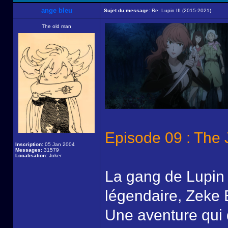
ange bleu
Sujet du message:
Re: Lupin III (2015-2021)
The old man
Episode 09 : The
Inscription:
05 Jan 2004
Messages:
31579
Localisation:
Joker
La gang de Lupin p
légendaire, Zeke B
Une aventure qui 