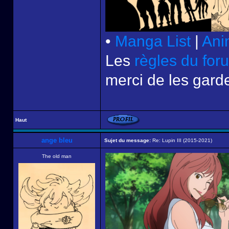
•
Manga List
|
Ani
Les
règles du for
merci de les garde
Haut
ange bleu
Sujet du message:
Re: Lupin III (2015-2021)
The old man