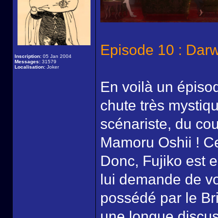
Episode 10 : Darw
Inscription:
05 Jan 2004
Messages:
31579
Localisation:
Joker
En voilà un épisod
chute très mystiqu
scénariste, du coup
Mamoru Oshii ! Ce
Donc, Fujiko est 
lui demande de vol
possédé par le Br
une longue discus