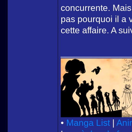
concurrente. Mais
pas pourquoi il a
cette affaire. A su
______________
•
Manga List
|
Ani