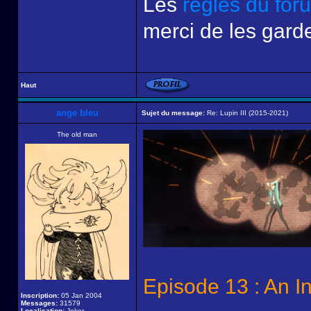
Les
règles du for
merci de les garde
Haut
ange bleu
Sujet du message:
Re: Lupin III (2015-2021)
The old man
Episode 13 : An In
Inscription:
05 Jan 2004
Messages:
31579
Localisation:
Joker