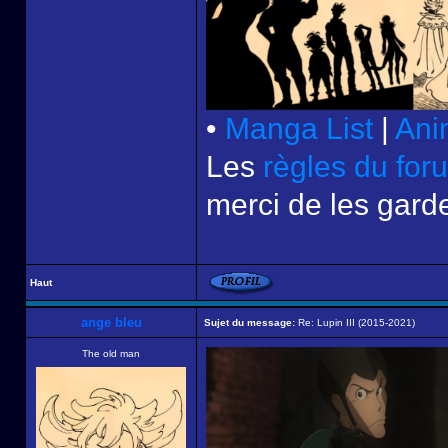
•
Manga List
|
Ani
Les
règles du for
merci de les garde
Haut
ange bleu
Sujet du message:
Re: Lupin III (2015-2021)
The old man