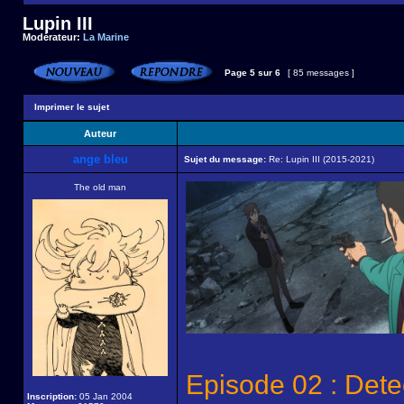
Lupin III
Modérateur:
La Marine
Page
5
sur
6
[ 85 messages ]
Imprimer le sujet
Auteur
ange bleu
Sujet du message:
Re: Lupin III (2015-2021)
The old man
Episode 02 : Dete
Inscription:
05 Jan 2004