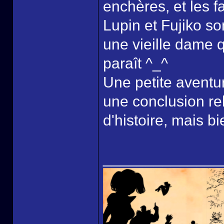
enchères, et les f
Lupin et Fujiko s
une vieille dame q
paraît ^_^
Une petite aventu
une conclusion re
d'histoire, mais b
______________