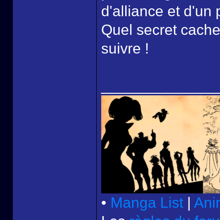
d'alliance et d'un 
Quel secret cache
suivre !
______________
•
Manga List
|
Ani