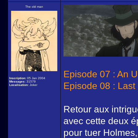
The old man
Episode 07 : An U
Inscription:
05 Jan 2004
Messages:
31579
Episode 08 : Last 
Localisation:
Joker
Retour aux intrig
avec cette deux é
pour tuer Holmes,