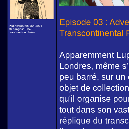
Episode 03 : Adve
Inscription:
05 Jan 2004
Messages:
31579
Transcontinental 
Localisation:
Joker
Apparemment Lupi
Londres, même s'i
peu barré, sur un 
objet de collectio
qu'il organise pou
tout dans son va
réplique du trans