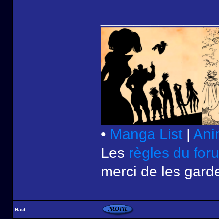
______________
•
Manga List
|
Ani
Les
règles du for
merci de les garde
Haut