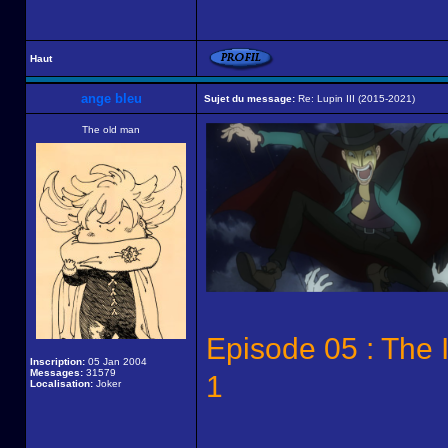
Haut
ange bleu
Sujet du message:
Re: Lupin III (2015-2021)
The old man
Episode 05 : The 
Inscription:
05 Jan 2004
Messages:
31579
1
Localisation:
Joker