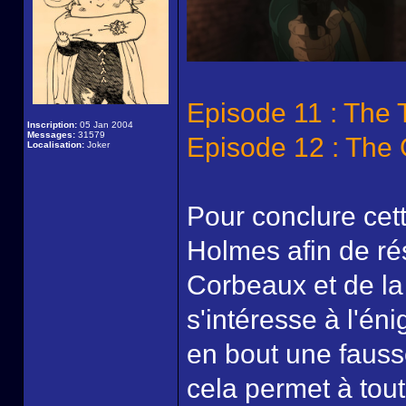
Episode 11 : The
Inscription:
05 Jan 2004
Messages:
31579
Episode 12 : The G
Localisation:
Joker
Pour conclure cet
Holmes afin de ré
Corbeaux et de la
s'intéresse à l'én
en bout une fauss
cela permet à tou