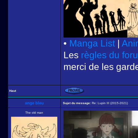
•
Manga List
|
Ani
Les
règles du for
merci de les garde
Haut
ange bleu
Sujet du message:
Re: Lupin III (2015-2021)
The old man