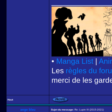
______________
•
Manga List
|
Ani
Les
règles du for
merci de les garde
Haut
ange bleu
Sujet du message:
Re: Lupin III (2015-2021)