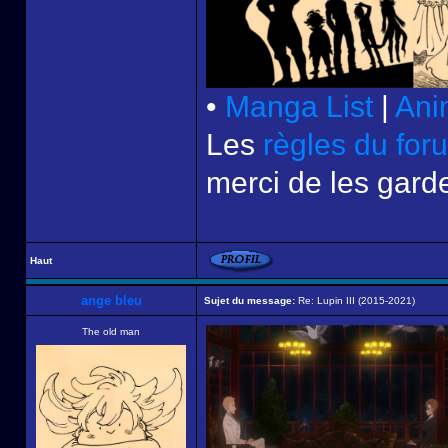
•
Manga List
|
Ani
Les
règles du for
merci de les garde
Haut
ange bleu
Sujet du message:
Re: Lupin III (2015-2021)
The old man