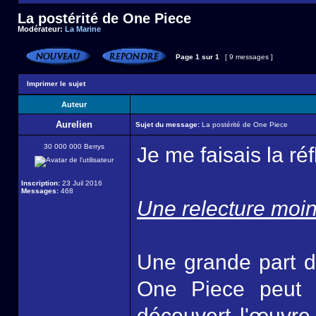
La postérité de One Piece
Modérateur:
La Marine
Page
1
sur
1
[ 9 messages ]
Imprimer le sujet
Auteur
Aurelien
Sujet du message:
La postérité de One Piece
30 000 000 Berrys
Je me faisais la ré
Inscription:
23 Juil 2016
Messages:
468
Une relecture moin
Une grande part de
One Piece peut r
découvert l'œuvre