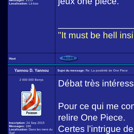
jeux one piece.
Messages:
2353
Localisation:
Là-bas
______________
"It must be hell i
Haut
Yannou D. Yannou
Sujet du message:
Re: La postérité de One Piece
2 000 000 Berrys
Débat très intéress
Pour ce qui me con
relire One Piece.
Inscription:
24 Sep 2015
Certes l'intrigue de
Messages:
166
Localisation:
Dans les mers du
Sud