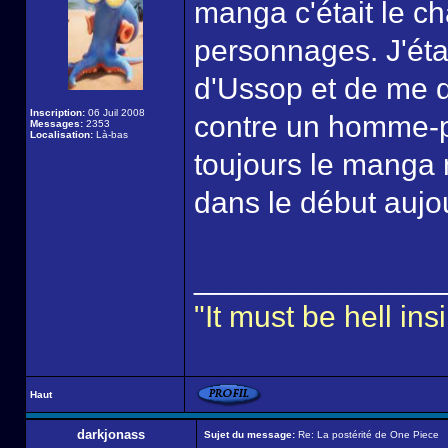
manga c'était le c
personnages. J'étai
d'Ussop et de me di
Inscription:
06 Juil 2008
contre un homme-po
Messages:
2353
Localisation:
Là-bas
toujours le manga 
dans le début aujou
______________
"It must be hell i
Haut
darkjonass
Sujet du message:
Re: La postérité de One Piece