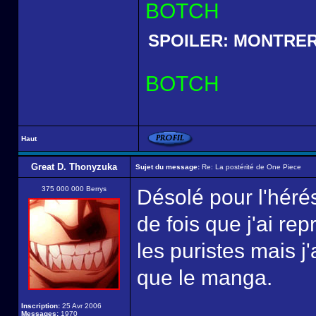
BOTCH
SPOILER:
MONTRE
BOTCH
Haut
Great D. Thonyzuka
Sujet du message:
Re: La postérité de One Piece
375 000 000 Berrys
Désolé pour l'héré
de fois que j'ai rep
les puristes mais j
que le manga.
Inscription:
25 Avr 2006
Messages:
1970