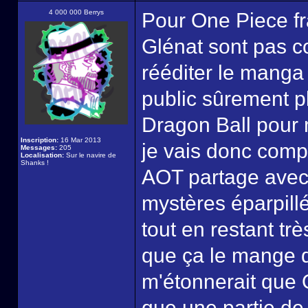
4 000 000 Berrys
Pour One Piece fr
Glénat sont pas co
rééditer le manga
public sûrement pl
Dragon Ball pour m
Inscription:
16 Mar 2013
je vais donc comp
Messages:
205
Localisation:
Sur le navire de
Shanks !
AOT partage avec 
mystères éparpill
tout en restant trè
que ça le mange de
m'étonnerait que 
que une partie de 