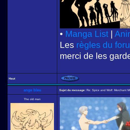
•
Manga List
|
Ani
Les
règles du for
merci de les garde
Haut
ange bleu
Sujet du message:
Re: Spice and Wolf: Merchant M
The old man