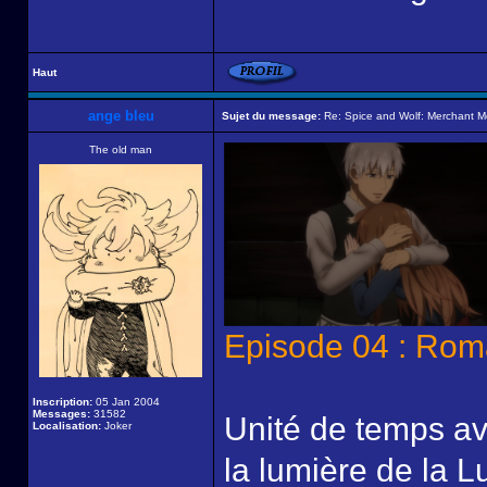
Haut
ange bleu
Sujet du message:
Re: Spice and Wolf: Merchant M
The old man
Episode 04 : Roma
Inscription:
05 Jan 2004
Messages:
31582
Unité de temps ave
Localisation:
Joker
la lumière de la 