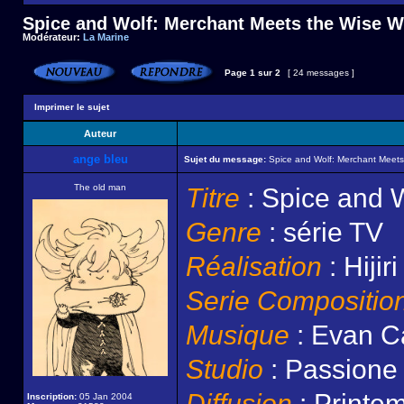
Spice and Wolf: Merchant Meets the Wise W
Modérateur:
La Marine
Page
1
sur
2
[ 24 messages ]
Imprimer le sujet
Auteur
ange bleu
Sujet du message:
Spice and Wolf: Merchant Meets
The old man
Titre
: Spice and 
Genre
: série TV
Réalisation
: Hiji
Serie Compositio
Musique
: Evan Ca
Studio
: Passione
Diffusion
: Printe
Inscription:
05 Jan 2004