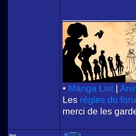
______________
•
Manga List
|
Ani
Les
règles du for
merci de les garde
Haut