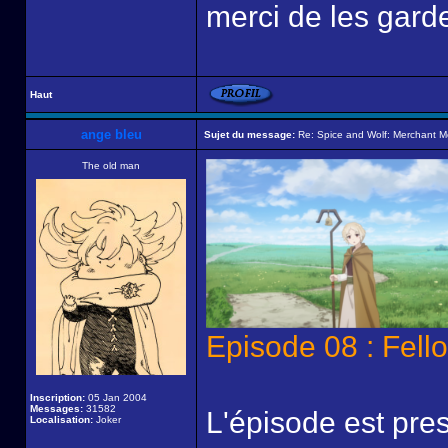
merci de les garde
Haut
ange bleu
Sujet du message:
Re: Spice and Wolf: Merchant M
The old man
Episode 08 : Fel
Inscription:
05 Jan 2004
Messages:
31582
L'épisode est pre
Localisation:
Joker