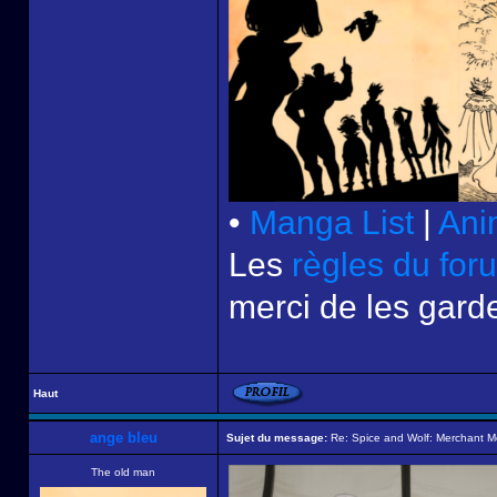
•
Manga List
|
Ani
Les
règles du for
merci de les garde
Haut
ange bleu
Sujet du message:
Re: Spice and Wolf: Merchant M
The old man