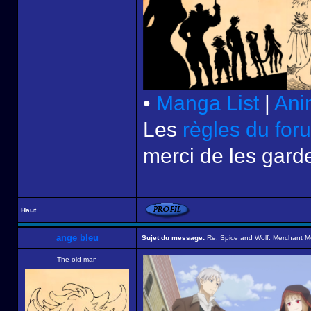
•
Manga List
|
Ani
Les
règles du for
merci de les garde
Haut
ange bleu
Sujet du message:
Re: Spice and Wolf: Merchant M
The old man