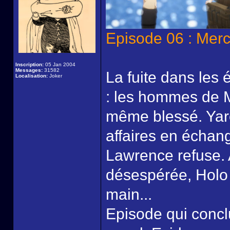
Episode 06 : Mer
Inscription:
05 Jan 2004
Messages:
31582
La fuite dans les
Localisation:
Joker
: les hommes de M
même blessé. Yare
affaires en échan
Lawrence refuse. 
désespérée, Holo
main...
Episode qui conclu