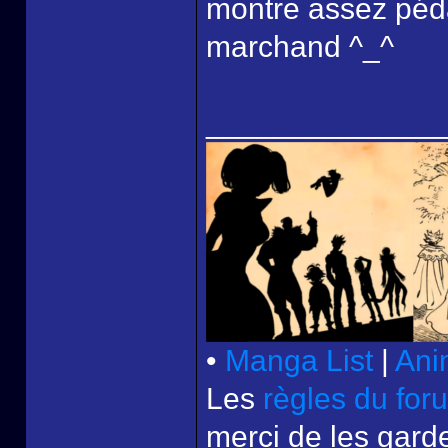
montre assez péda
marchand ^_^
______________
•
Manga List
|
Ani
Les
règles du for
merci de les garde