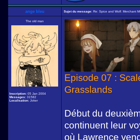
ange bleu
Sujet du message:
Re: Spice and Wolf: Merchant M
The old man
Episode 07 : Scal
Grasslands
Inscription:
05 Jan 2004
Messages:
31582
Localisation:
Joker
Début du deuxième
continuent leur vo
où Lawrence vend 