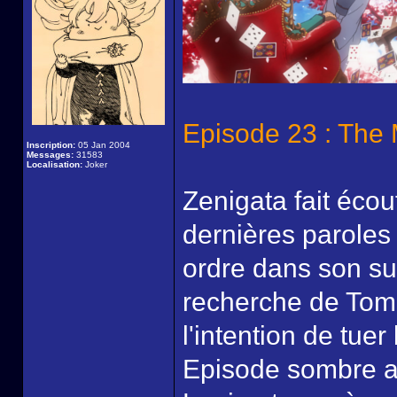
Episode 23 : The
Inscription:
05 Jan 2004
Messages:
31583
Localisation:
Joker
Zenigata fait écou
dernières paroles
ordre dans son sub
recherche de Tomo
l'intention de tuer
Episode sombre av