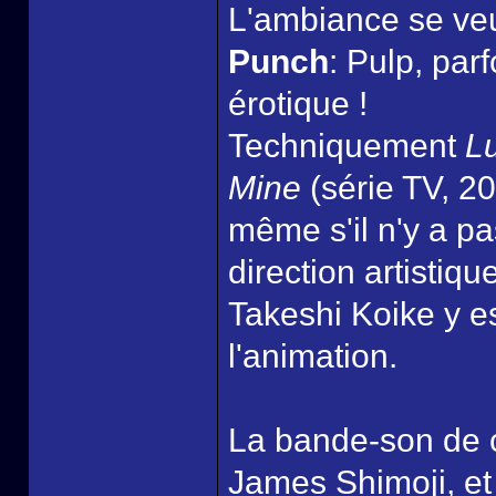
L'ambiance se veut
Punch
: Pulp, par
érotique !
Techniquement
Lu
Mine
(série TV, 20
même s'il n'y a p
direction artistiq
Takeshi Koike y es
l'animation.
La bande-son de c
James Shimoji, et 