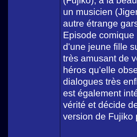
(Fujiko), à la bea
un musicien (Jige
autre étrange gars
Episode comique q
d'une jeune fille 
très amusant de vo
héros qu'elle obse
dialogues très en
est également int
vérité et décide d
version de Fujiko 