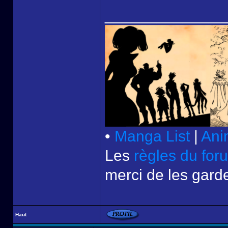
______________
•
Manga List
|
Ani
Les
règles du for
merci de les garde
Haut