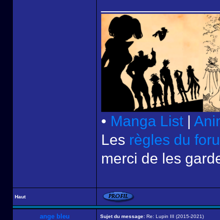
______________
•
Manga List
|
Ani
Les
règles du for
merci de les garde
Haut
ange bleu
Sujet du message:
Re: Lupin III (2015-2021)