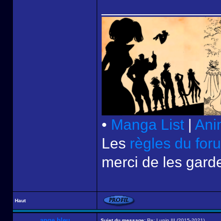
______________
•
Manga List
|
Ani
Les
règles du for
merci de les garde
Haut
ange bleu
Sujet du message:
Re: Lupin III (2015-2021)