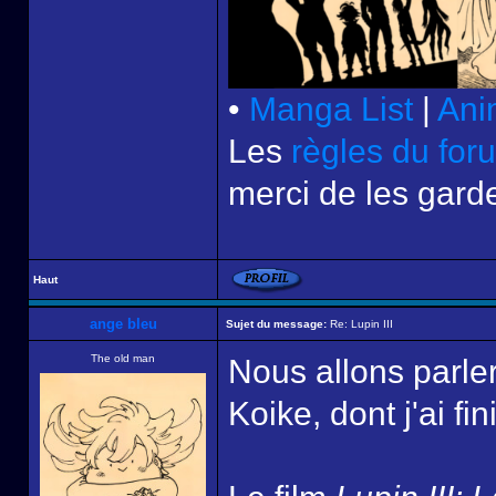
•
Manga List
|
Ani
Les
règles du for
merci de les garde
Haut
ange bleu
Sujet du message:
Re: Lupin III
The old man
Nous allons parler
Koike, dont j'ai fi