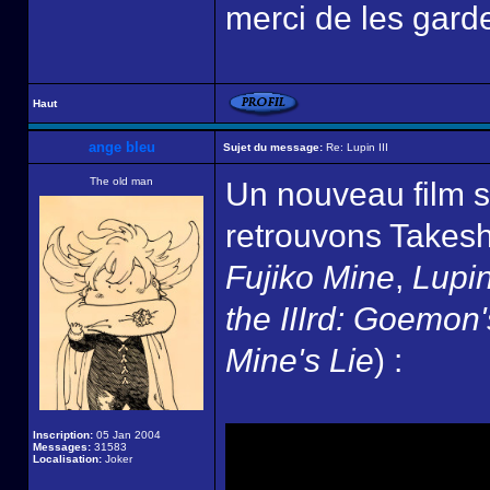
merci de les garde
Haut
ange bleu
Sujet du message:
Re: Lupin III
The old man
Un nouveau film so
retrouvons Takesh
Fujiko Mine
,
Lupin
the IIIrd: Goemon
Mine's Lie
) :
Inscription:
05 Jan 2004
Messages:
31583
Localisation:
Joker