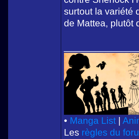
surtout la variété
de Mattea, plutôt
______________
•
Manga List
|
Ani
Les
règles du for