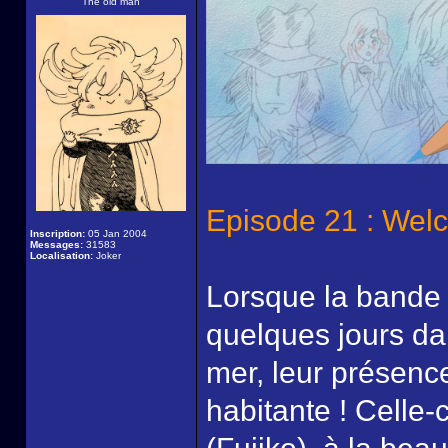
The old man
Episode 21 : Welc
Inscription:
05 Jan 2004
Messages:
31583
Localisation:
Joker
Lorsque la bande 
quelques jours dan
mer, leur présenc
habitante ! Celle