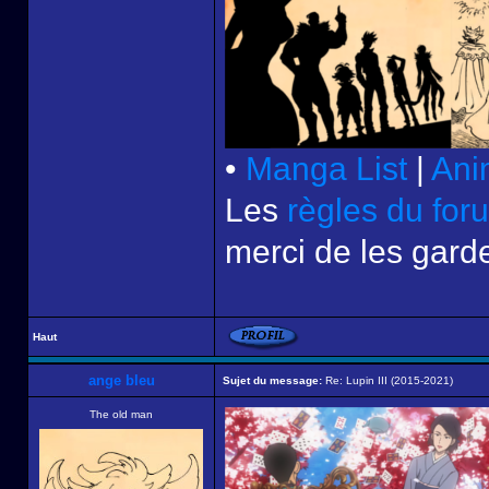
•
Manga List
|
Ani
Les
règles du for
merci de les garde
Haut
ange bleu
Sujet du message:
Re: Lupin III (2015-2021)
The old man