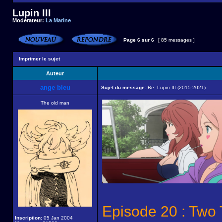
Lupin III
Modérateur:
La Marine
Page
6
sur
6
[ 85 messages ]
Imprimer le sujet
Auteur
ange bleu
Sujet du message:
Re: Lupin III (2015-2021)
The old man
Episode 20 : Two 
Inscription:
05 Jan 2004