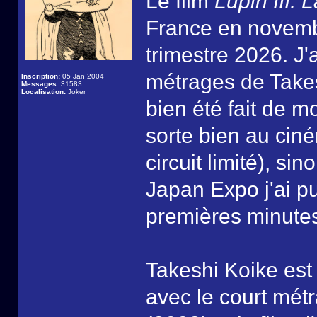
Le film
Lupin III: 
France en novembr
trimestre 2026. J'
métrages de Takes
Inscription:
05 Jan 2004
Messages:
31583
Localisation:
Joker
bien été fait de m
sorte bien au cin
circuit limité), s
Japan Expo j'ai pu
premières minutes
Takeshi Koike est 
avec le court mét