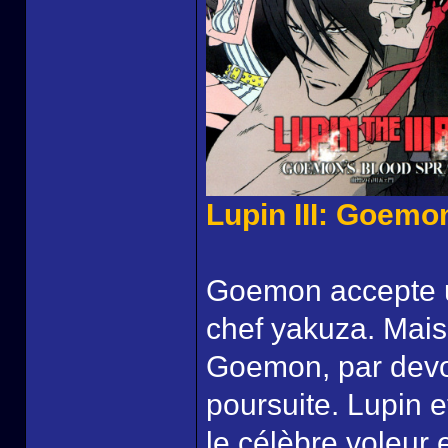
Lupin III: Goemo
Goemon accepte un
chef yakuza. Mais
Goemon, par devoi
poursuite. Lupin 
le célèbre voleur 