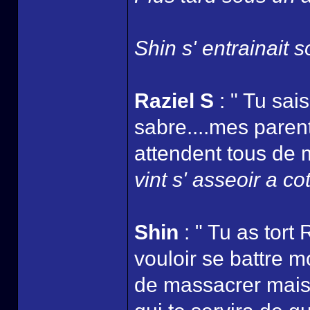
Shin s' entrainait s
Raziel S
: " Tu sais
sabre....mes parents
attendent tous de m
vint s' asseoir a co
Shin
: " Tu as tort 
vouloir se battre m
de massacrer mais j