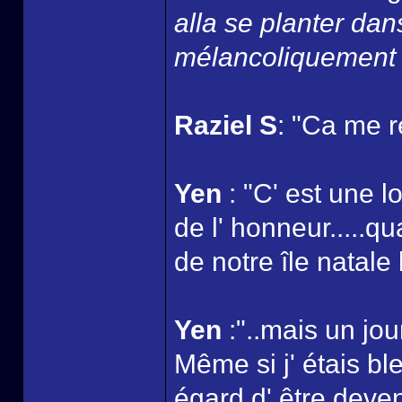
alla se planter dan
mélancoliquement l
Raziel S
: "Ca me r
Yen
: "C' est une l
de l' honneur.....q
de notre île natale 
Yen
:"..mais un jou
Même si j' étais bl
égard d' être deven