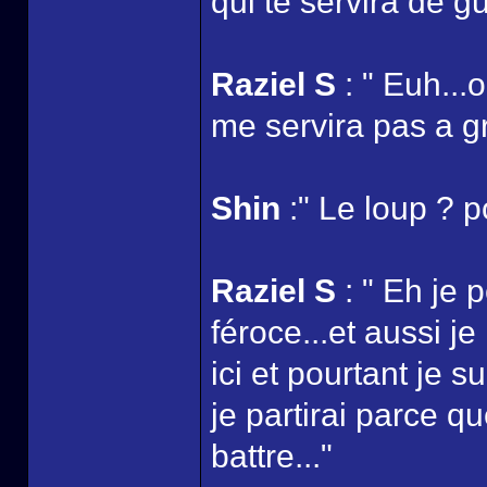
qui te servira de g
Raziel S
: " Euh...o
me servira pas a gr
Shin
:" Le loup ? p
Raziel S
: " Eh je 
féroce...et aussi j
ici et pourtant je s
je partirai parce 
battre..."