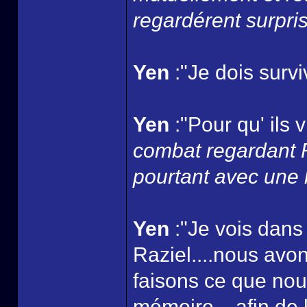
regardérent surpris..
Yen
:"Je dois survi
Yen
:"Pour qu' ils 
combat regardant Ra
pourtant avec une 
Yen
:"Je vois dans
Raziel....nous avo
faisons ce que nou
mémoire....afin de l