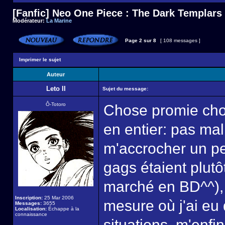
[Fanfic] Neo One Piece : The Dark Templars
Modérateur:
La Marine
Page
2
sur
8
[ 108 messages ]
Imprimer le sujet
Auteur
Leto II
Sujet du message:
Ô-Totoro
Chose promie chose
en entier: pas mal
m'accrocher un pe
gags étaient plutô
marché en BD^^), 
Inscription:
25 Mar 2006
mesure où j'ai eu
Messages:
3655
Localisation:
Échappe à la
connaissance
situations, m'enfi