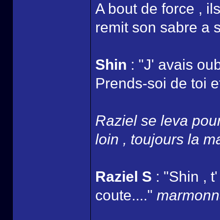
A bout de force , i
remit son sabre a s
Shin
: "J' avais oub
Prends-soi de toi et
Raziel se leva pour 
loin , toujours la m
Raziel S
: "Shin , 
coute...."
marmonna 