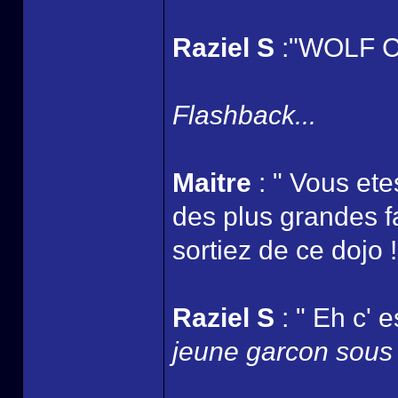
Raziel S
:"WOLF CL
Flashback...
Maitre
: " Vous ete
des plus grandes fa
sortiez de ce dojo !
Raziel S
: " Eh c' e
jeune garcon sous l