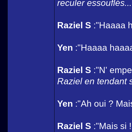
reculer essouflés...
Raziel S
:"Haaaa h
Yen
:"Haaaa haaa
Raziel S
:"N' empec
Raziel en tendant 
Yen
:"Ah oui ? Mais 
Raziel S
:"Mais si 