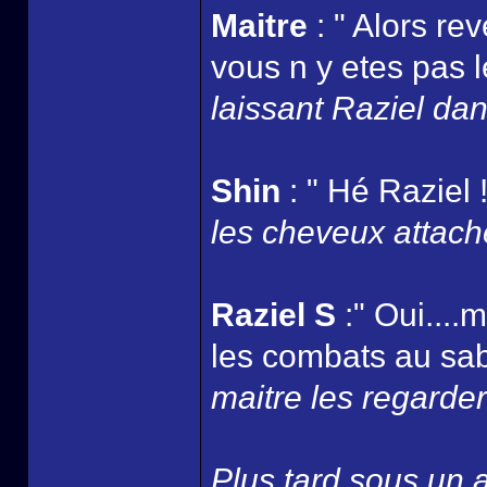
Maitre
: " Alors re
vous n y etes pas l
laissant Raziel dans
Shin
: " Hé Raziel !
les cheveux attaché
Raziel S
:" Oui....
les combats au sabr
maitre les regarder 
Plus tard sous un ar