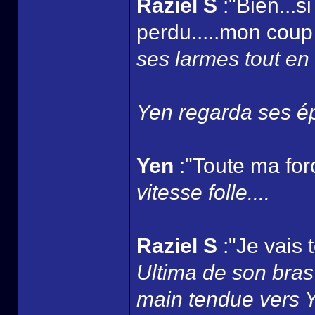
Raziel S
:"Bien...s
perdu.....mon coup 
ses larmes tout en 
Yen regarda ses ép
Yen
:"Toute ma for
vitesse folle....
Raziel S
:"Je vais 
Ultima de son bras 
main tendue vers Yen