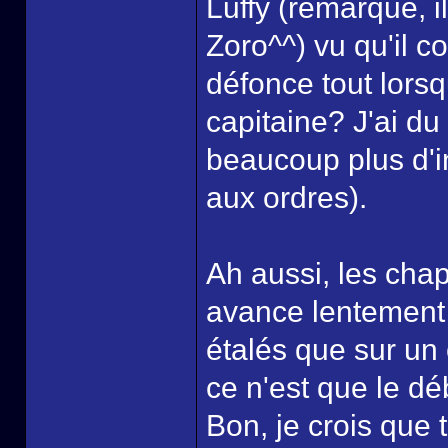
Luffy (remarque, i
Zoro^^) vu qu'il c
défonce tout lorsqu
capitaine? J'ai du 
beaucoup plus d'in
aux ordres).
Ah aussi, les chap
avance lentement 
étalés que sur un 
ce n'est que le dé
Bon, je crois que to