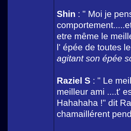
Shin
: " Moi je pen
comportement.....et
etre même le meille
l' épée de toutes le
agitant son épée so
Raziel S
: " Le mei
meilleur ami ....t'
Hahahaha !" dit Ra
chamaillérent pend