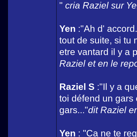
"
cria Raziel sur Y
Yen
:"Ah d' accord.
tout de suite, si t
etre vantard il y a
Raziel et en le rep
Raziel S
:"Il y a 
toi défend un gars
gars..."
dit Raziel e
Yen
: "Ca ne te reg