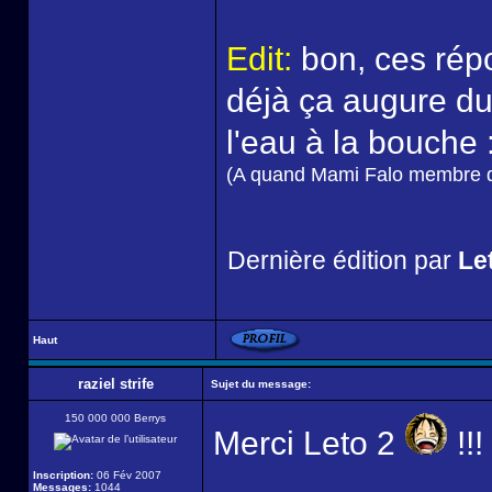
Edit:
bon, ces rép
déjà ça augure d
l'eau à la bouche 
(A quand Mami Falo membre d
Dernière édition par
Let
Haut
raziel strife
Sujet du message:
150 000 000 Berrys
Merci Leto 2
!!!
Inscription:
06 Fév 2007
Messages:
1044