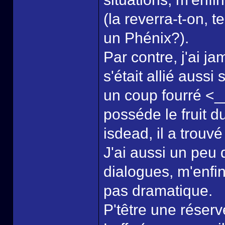
(la reverra-t-on,
un Phénix?).
Par contre, j'ai j
s'était allié auss
un coup fourré <_
posséde le fruit d
isdead, il a trou
J'ai aussi un peu
dialogues, m'enfin 
pas dramatique.
P'têtre une réser