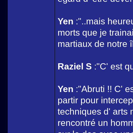
Yen
:"..mais heur
morts que je traina
martiaux de notre îl
Raziel S
:"C' est qu
Yen
:"Abruti !! C' e
partir pour interce
techniques d' arts m
rencontré un homm