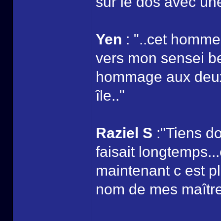
sur le dos avec un
Yen
: "..cet homme
vers mon sensei bea
hommage aux deux h
île.."
Raziel S
:"Tiens d
faisait longtemps..
maintenant c est p
nom de mes maître